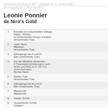
04 Dressurprüfung Kl.M** - Aufgabe M 11 auswendig
FN Aufgabe M 11 (Nur für M**)
Leonie Ponnier
de Niro's Gold
1
Einreiten im versammelten Galopp.
Halten. Grüßen.
Im versammelten Tempo antraben.
Versammelter Trab.
2
Linke Hand.
Mitteltrab.
Versammelter Trab.
3
(Übergänge bei H und P)
(Der versammelte Trab)
4
Auf die Mittellinie abwenden.
3 Traversalverschiebungen nach
rechts und links zu 5–10–5 m,
rechts beenden.
Rechte Hand.
5
Starker Trab.
Versammelter Trab.
6
(Übergänge bei M und K)
(Der versammelte Trab)
7
Mittelschritt.
Mittelschritt.
8
Starker Schritt.
9
Versammelter Schritt.
Linksum.