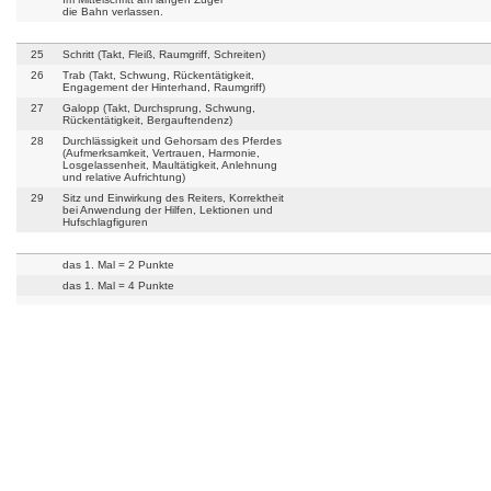
die Bahn verlassen.
25
Schritt (Takt, Fleiß, Raumgriff, Schreiten)
26
Trab (Takt, Schwung, Rückentätigkeit,
Engagement der Hinterhand, Raumgriff)
27
Galopp (Takt, Durchsprung, Schwung,
Rückentätigkeit, Bergauftendenz)
28
Durchlässigkeit und Gehorsam des Pferdes
(Aufmerksamkeit, Vertrauen, Harmonie,
Losgelassenheit, Maultätigkeit, Anlehnung
und relative Aufrichtung)
29
Sitz und Einwirkung des Reiters, Korrektheit
bei Anwendung der Hilfen, Lektionen und
Hufschlagfiguren
das 1. Mal = 2 Punkte
das 1. Mal = 4 Punkte