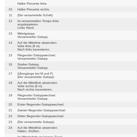
Halbe Pirouette links.
10
Halbe Pirouette rechts.
11
(Der versammelte Schritt)
12
Im versammelten Tempo links
angaloppieren.
Linke Hand.
13
Mittelgalopp.
Versammelter Galopp.
14
Auf die Mittelinie abwenden.
Volte links (8 m).
Nach links traversieren.
15
Fliegender Galoppwechsel.
Versammelter Galopp.
16
Starker Galopp.
Versammelter Galopp.
17
(Übergänge bei M und F)
(Der versammelte Galopp)
18
Auf die Mittellinie abwenden.
Volte rechts (8 m).
Nach rechts traversieren.
19
Fliegender Galoppwechsel.
Versammelter Galopp.
20
Erster fliegender Galoppwechsel.
21
Zweiter fliegender Galoppwechsel.
22
Dritter fliegender Galoppwechsel.
23
(Der versammelte Galopp)
24
Auf die Mittellinie abwenden.
Halten. Grüßen.
Im Mittelschritt am langen Zügel