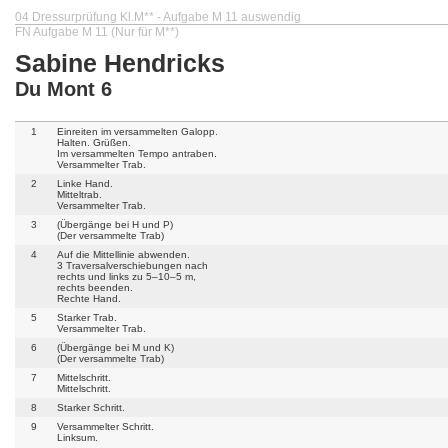
04 Dressurprüfung Kl.M** - Aufgabe M 11 auswendig
FN Aufgabe M 11 (Nur für M**)
Sabine Hendricks
Du Mont 6
1
Einreiten im versammelten Galopp.
Halten. Grüßen.
Im versammelten Tempo antraben.
Versammelter Trab.
2
Linke Hand.
Mitteltrab.
Versammelter Trab.
3
(Übergänge bei H und P)
(Der versammelte Trab)
4
Auf die Mittellinie abwenden.
3 Traversalverschiebungen nach
rechts und links zu 5–10–5 m,
rechts beenden.
Rechte Hand.
5
Starker Trab.
Versammelter Trab.
6
(Übergänge bei M und K)
(Der versammelte Trab)
7
Mittelschritt.
Mittelschritt.
8
Starker Schritt.
9
Versammelter Schritt.
Linksum.