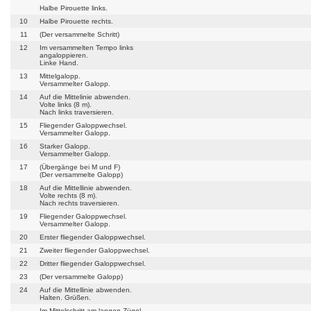
Halbe Pirouette links.
10
Halbe Pirouette rechts.
11
(Der versammelte Schritt)
12
Im versammelten Tempo links
angaloppieren.
Linke Hand.
13
Mittelgalopp.
Versammelter Galopp.
14
Auf die Mittelinie abwenden.
Volte links (8 m).
Nach links traversieren.
15
Fliegender Galoppwechsel.
Versammelter Galopp.
16
Starker Galopp.
Versammelter Galopp.
17
(Übergänge bei M und F)
(Der versammelte Galopp)
18
Auf die Mittellinie abwenden.
Volte rechts (8 m).
Nach rechts traversieren.
19
Fliegender Galoppwechsel.
Versammelter Galopp.
20
Erster fliegender Galoppwechsel.
21
Zweiter fliegender Galoppwechsel.
22
Dritter fliegender Galoppwechsel.
23
(Der versammelte Galopp)
24
Auf die Mittellinie abwenden.
Halten. Grüßen.
Im Mittelschritt am langen Zügel