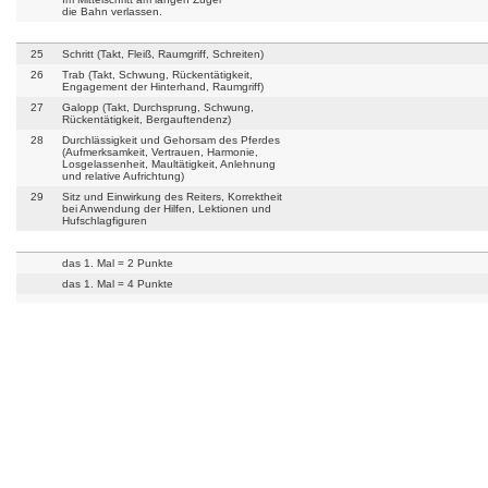
die Bahn verlassen.
25
Schritt (Takt, Fleiß, Raumgriff, Schreiten)
26
Trab (Takt, Schwung, Rückentätigkeit,
Engagement der Hinterhand, Raumgriff)
27
Galopp (Takt, Durchsprung, Schwung,
Rückentätigkeit, Bergauftendenz)
28
Durchlässigkeit und Gehorsam des Pferdes
(Aufmerksamkeit, Vertrauen, Harmonie,
Losgelassenheit, Maultätigkeit, Anlehnung
und relative Aufrichtung)
29
Sitz und Einwirkung des Reiters, Korrektheit
bei Anwendung der Hilfen, Lektionen und
Hufschlagfiguren
das 1. Mal = 2 Punkte
das 1. Mal = 4 Punkte