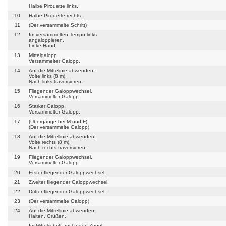
Halbe Pirouette links.
10
Halbe Pirouette rechts.
11
(Der versammelte Schritt)
12
Im versammelten Tempo links
angaloppieren.
Linke Hand.
13
Mittelgalopp.
Versammelter Galopp.
14
Auf die Mittelinie abwenden.
Volte links (8 m).
Nach links traversieren.
15
Fliegender Galoppwechsel.
Versammelter Galopp.
16
Starker Galopp.
Versammelter Galopp.
17
(Übergänge bei M und F)
(Der versammelte Galopp)
18
Auf die Mittellinie abwenden.
Volte rechts (8 m).
Nach rechts traversieren.
19
Fliegender Galoppwechsel.
Versammelter Galopp.
20
Erster fliegender Galoppwechsel.
21
Zweiter fliegender Galoppwechsel.
22
Dritter fliegender Galoppwechsel.
23
(Der versammelte Galopp)
24
Auf die Mittellinie abwenden.
Halten. Grüßen.
Im Mittelschritt am langen Zügel