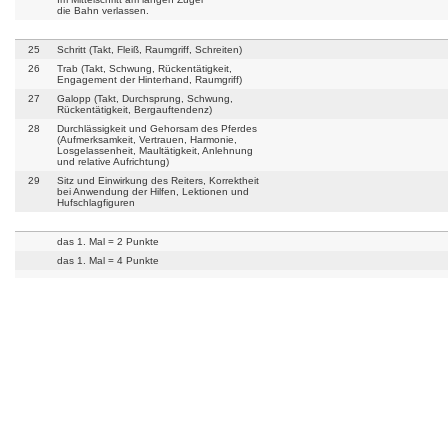
die Bahn verlassen.
25
Schritt (Takt, Fleiß, Raumgriff, Schreiten)
26
Trab (Takt, Schwung, Rückentätigkeit,
Engagement der Hinterhand, Raumgriff)
27
Galopp (Takt, Durchsprung, Schwung,
Rückentätigkeit, Bergauftendenz)
28
Durchlässigkeit und Gehorsam des Pferdes
(Aufmerksamkeit, Vertrauen, Harmonie,
Losgelassenheit, Maultätigkeit, Anlehnung
und relative Aufrichtung)
29
Sitz und Einwirkung des Reiters, Korrektheit
bei Anwendung der Hilfen, Lektionen und
Hufschlagfiguren
das 1. Mal = 2 Punkte
das 1. Mal = 4 Punkte