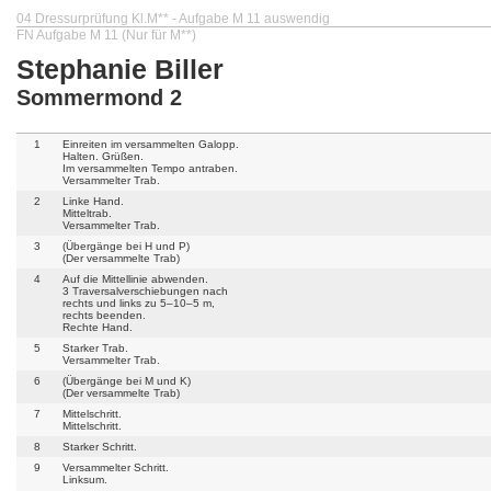
04 Dressurprüfung Kl.M** - Aufgabe M 11 auswendig
FN Aufgabe M 11 (Nur für M**)
Stephanie Biller
Sommermond 2
1
Einreiten im versammelten Galopp.
Halten. Grüßen.
Im versammelten Tempo antraben.
Versammelter Trab.
2
Linke Hand.
Mitteltrab.
Versammelter Trab.
3
(Übergänge bei H und P)
(Der versammelte Trab)
4
Auf die Mittellinie abwenden.
3 Traversalverschiebungen nach
rechts und links zu 5–10–5 m,
rechts beenden.
Rechte Hand.
5
Starker Trab.
Versammelter Trab.
6
(Übergänge bei M und K)
(Der versammelte Trab)
7
Mittelschritt.
Mittelschritt.
8
Starker Schritt.
9
Versammelter Schritt.
Linksum.