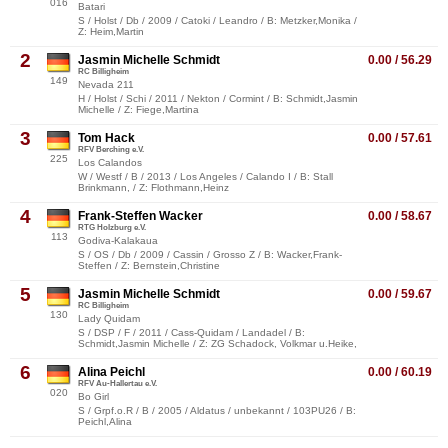
016
Batari
S / Holst / Db / 2009 / Catoki / Leandro / B: Metzker,Monika /
Z: Heim,Martin
2
Jasmin Michelle Schmidt
0.00 / 56.29
RC Billigheim
149
Nevada 211
H / Holst / Schi / 2011 / Nekton / Cormint / B: Schmidt,Jasmin
Michelle / Z: Fiege,Martina
3
Tom Hack
0.00 / 57.61
RFV Berching e.V.
225
Los Calandos
W / Westf / B / 2013 / Los Angeles / Calando I / B: Stall
Brinkmann, / Z: Flothmann,Heinz
4
Frank-Steffen Wacker
0.00 / 58.67
RTG Holzburg e.V.
113
Godiva-Kalakaua
S / OS / Db / 2009 / Cassin / Grosso Z / B: Wacker,Frank-
Steffen / Z: Bernstein,Christine
5
Jasmin Michelle Schmidt
0.00 / 59.67
RC Billigheim
130
Lady Quidam
S / DSP / F / 2011 / Cass-Quidam / Landadel / B:
Schmidt,Jasmin Michelle / Z: ZG Schadock, Volkmar u.Heike,
6
Alina Peichl
0.00 / 60.19
RFV Au-Hallertau e.V.
020
Bo Girl
S / Grpf.o.R / B / 2005 / Aldatus / unbekannt / 103PU26 / B:
Peichl,Alina