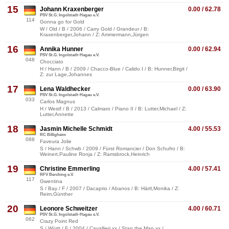
15
Johann Kraxenberger
0.00 / 62.78
PSV St.G. Ingolstadt-Hagau e.V.
114
Gonna go for Gold
W / Old / B / 2006 / Carry Gold / Grandeur / B:
Kraxenberger,Johann / Z: Ammermann,Jürgen
16
Annika Hunner
0.00 / 62.94
PSV St.G. Ingolstadt-Hagau e.V.
048
Chocciato
H / Hann / B / 2009 / Chacco-Blue / Calido I / B: Hunner,Birgit /
Z: zur Lage,Johannes
17
Lena Waldhecker
0.00 / 63.90
PSV St.G. Ingolstadt-Hagau e.V.
033
Carlos Magnus
H / Westf / B / 2013 / Calmaro / Piano II / B: Lutter,Michael / Z:
Lutter,Annette
18
Jasmin Michelle Schmidt
4.00 / 55.53
RC Billigheim
088
Faveura Jolie
S / Hann / Schwb / 2009 / Fürst Romancier / Don Schufro / B:
Weinert,Pauline Ronja / Z: Ramsbrock,Heinrich
19
Christine Emmerling
4.00 / 57.41
RFV Berching e.V.
117
Gwentina
S / Bay / F / 2007 / Dacaprio / Abanos / B: Härtl,Monika / Z:
Reim,Günther
20
Leonore Schweitzer
4.00 / 60.71
PSV St.G. Ingolstadt-Hagau e.V.
062
Crazy Point Red
S / Württ / F / 2004 / Cavallieri xx / Stan the Man xx /