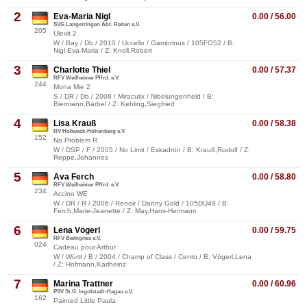
2
Eva-Maria Nigl
0.00 / 56.00
SVG Langerringen Abt. Reiten e.V.
205
Ulexit 2
W / Bay / Db / 2010 / Uccello / Gambrinus / 105FO52 / B:
Nigl,Eva-Maria / Z: Knoll,Robert
3
Charlotte Thiel
0.00 / 57.37
RFV Weilheimer Pffrd. e.V.
244
Mona Mie 2
S / DR / Db / 2008 / Miraculix / Nibelungenheld / B:
Biermann,Bärbel / Z: Kehling,Siegfried
4
Lisa Krauß
0.00 / 58.38
RV Hollweck-Höhenberg e.V.
152
No Problem R
W / DSP / F / 2005 / No Limit / Eskadron / B: Krauß,Rudolf / Z:
Reppe,Johannes
5
Ava Ferch
0.00 / 58.80
RFV Weilheimer Pffrd. e.V.
234
Accino WE
W / DR / R / 2006 / Renoir / Danny Gold / 105DU49 / B:
Ferch,Marie-Jeanette / Z: May,Hans-Hermann
6
Lena Vögerl
0.00 / 59.75
RFV Beilngries e.V.
024
Cadeau pour Arthur
W / Württ / B / 2004 / Champ of Class / Cento / B: Vögerl,Lena
/ Z: Hofmann,Karlheinz
7
Marina Trattner
0.00 / 60.96
PSV St.G. Ingolstadt-Hagau e.V.
162
Painted Little Paula