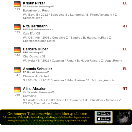
Kristin Pirzer
EL
TG Rennbahn Straubing e.V.
013
Baloubino du Rouet
W / Bay / B / 2012 / Baloubino B / Landprinz / B: Pirzer,Alexandra / Z:
Szekacs,Irene
Rita Hartmann
RT
RFV St.G. Geisenhausen e.V.
025
Cala D'or CE
W / OS / Hlb / 2003 / Cordalme Z / Sandro / B: Hartmann,Rita / Z:
Eberspächer,Rolf Dieter
Barbara Huber
EL
RTG Holzburg e.V.
044
Che Guevara 38
W / Holst / B / 2011 / Castelan / Ritual / B: Huber,Rainer / Z: Vogel,Ronny
Antonia Schuster
EL
RC Gut Winkelacker e.V.
047
Chimere du Guibail
S / SF / Schi / 2012 / Levistan / Nidor Platiere / B: Schuster,Antonia
Aline Absalon
RT
TG Rennbahn Straubing e.V.
060
Corrodina
S / Württ / Schi / 2008 / Calido I / Coronado / B: Schindlbeck,Simone / Z:
ZG Ott, Friedhelm u.Esther,