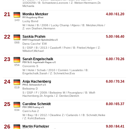
103OO59 / B: Schweitzer,Leonore / Z: Weber-Herrmann,Dr.
Michaela
21
Monika Metzker
4.00 / 61.20
RV Augsburg-West
143
Lucky Bond
W / Holst / B / 2006 / Lucky Champ / Aljano / B: Metzker,Alois /
Z: von Drathen,Hermann
22
Saskia Prahm
5.00 / 66.40
RRFV Ingolstadt-Spitzlmühle e.V.
066
Dana Cacche' EW
S / DSP / B / 2013 / Casdorff / Point / B: Friebel,Holger / Z:
Wilsdorf,Michael
23
Sarah Engelschalk
6.00 / 70.26
PSV St.G. Ingolstadt-Hagau e.V.
054
Concento S
W / Holst / Schwb / 2010 / Cormint / Lavaletto / B:
Engelschalk,Sarah / Z: Schmelcher,Eva
24
Anja Hachenberg
6.00 / 70.34
Pffrd. Schwandorf e.V.
019
Belissima D
S / DSP / F / 2009 / Belissimo M / Feuerglanz / B: Wolf-
Hachenberg,Dr. Angela / Z: Denker,Dietrich
25
Caroline Schmidt
8.00 / 65.37
PSV 1992 Kasing e.V.
034
Caro's Ass 2
W / Bay / B / 2012 / Clearline Z / Carlando I / B: Schmidt,Heike
/ Z: Kohl,Barbara
26
Martin Fürholzer
9.00 / 84.41