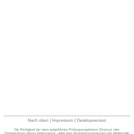
|
|
Nach oben
Impressum
Desktopversion
Die Richtigkeit der oben aufgeführten Prüfungsergebnisse (Dressur oder
Springprüfung) dieses Reitturnieres, obligt dem Verantwortungsbereich der Meldestelle.