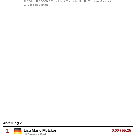
S / Old / F / 2009 / Check In / Caretello B / B: Trattner,Marina /
Z: Scheck,Stefan
Abteilung 2
1
Lisa Marie Metzker
0.00 / 55.25
RV Augsburg-West