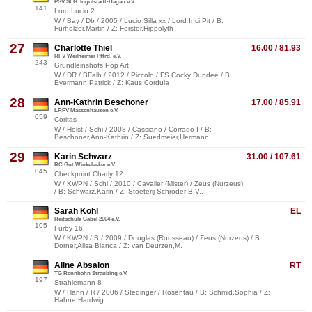
PSV St.G. Ingolstadt-Hagau e.V.
141
Lord Lucio 2
W / Bay / Db / 2005 / Lucio Silla xx / Lord Inci Pit / B:
Fürholzer,Martin / Z: Forster,Hippolyth
27
Charlotte Thiel
16.00 / 81.93
RFV Weilheimer Pffrd. e.V.
243
Gründleinshofs Pop Art
W / DR / BFalb / 2012 / Piccolo / FS Cocky Dundee / B:
Eyermann,Patrick / Z: Kaus,Cordula
28
Ann-Kathrin Beschoner
17.00 / 85.91
LRFV Massenhausen e.V.
059
Coritas
W / Holst / Schi / 2008 / Cassiano / Corrado I / B:
Beschoner,Ann-Kathrin / Z: Suedmeier,Hermann
29
Karin Schwarz
31.00 / 107.61
RC Gut Winkelacker e.V.
045
Checkpoint Charly 12
W / KWPN / Schi / 2010 / Cavalier (Mister) / Zeus (Nurzeus)
/ B: Schwarz,Karin / Z: Stoeterij Schroder B.V.,
Sarah Kohl
EL
Reitschule Gabel 2004 e.V.
105
Furby 16
W / KWPN / B / 2009 / Douglas (Rousseau) / Zeus (Nurzeus) / B:
Dorner,Alisa Bianca / Z: van Deurzen,M.
Aline Absalon
RT
TG Rennbahn Straubing e.V.
197
Strahlemann 8
W / Hann / R / 2006 / Stedinger / Rosentau / B: Schmid,Sophia / Z:
Hahne,Hardwig