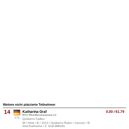
Weitere nicht platzierte Teilnehmer
14
Katharina Graf
0.00 / 61.79
RV d. Pffrd.Münchsmünster e.V.
172
Quidam's Caillou
W / Holst / B / 2013 / Quidam's Rubin / Canoso / B:
Graf,Katharina / Z: Graf,Wilhelm