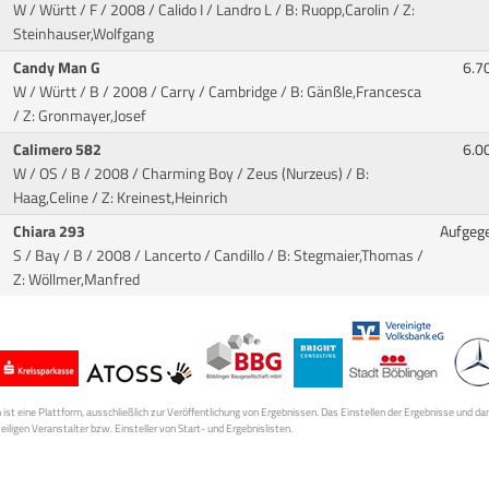
W / Württ / F / 2008 / Calido I / Landro L
/ B: Ruopp,Carolin / Z:
Steinhauser,Wolfgang
Candy Man G
6.7
W / Württ / B / 2008 / Carry / Cambridge
/ B: Gänßle,Francesca
/ Z: Gronmayer,Josef
Calimero 582
6.0
W / OS / B / 2008 / Charming Boy / Zeus (Nurzeus)
/ B:
Haag,Celine / Z: Kreinest,Heinrich
Chiara 293
Aufgeg
S / Bay / B / 2008 / Lancerto / Candillo
/ B: Stegmaier,Thomas /
Z: Wöllmer,Manfred
st eine Plattform, ausschließlich zur Veröffentlichung von Ergebnissen. Das Einstellen der Ergebnisse und da
weiligen Veranstalter bzw. Einsteller von Start- und Ergebnislisten.