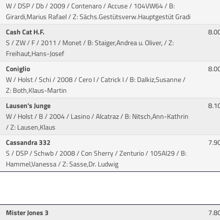
W / DSP / Db / 2009 / Contenaro / Accuse
/ 104VW64 / B:
Girardi,Marius Rafael / Z: Sächs.Gestütsverw.Hauptgestüt Gradi
Cash Cat H.F.
8.0
S / ZW / F / 2011 / Monet
/ B: Staiger,Andrea u. Oliver, / Z:
Freihaut,Hans-Josef
Coniglio
8.0
W / Holst / Schi / 2008 / Cero I / Catrick I
/ B: Dalkiz,Susanne /
Z: Both,Klaus-Martin
Lausen's Junge
8.1
W / Holst / B / 2004 / Lasino / Alcatraz
/ B: Nitsch,Ann-Kathrin
/ Z: Lausen,Klaus
Cassandra 332
7.9
S / DSP / Schwb / 2008 / Con Sherry / Zenturio
/ 105AI29 / B:
Hammel,Vanessa / Z: Sasse,Dr. Ludwig
Mister Jones 3
7.8