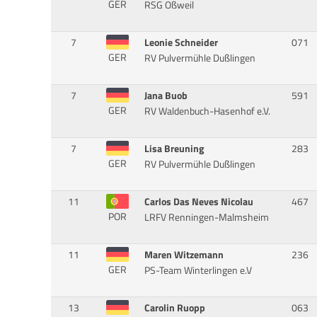
GER
RSG Oßweil
7
Leonie Schneider
071
GER
RV Pulvermühle Dußlingen
7
Jana Buob
591
GER
RV Waldenbuch-Hasenhof e.V.
7
Lisa Breuning
283
GER
RV Pulvermühle Dußlingen
11
Carlos Das Neves Nicolau
467
POR
LRFV Renningen-Malmsheim
11
Maren Witzemann
236
GER
PS-Team Winterlingen e.V
13
Carolin Ruopp
063