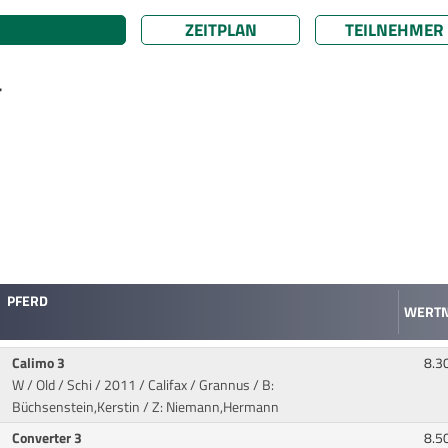
ZEITPLAN
TEILNEHMER
r
PFERD
WERT
Calimo 3
8.3
W / Old / Schi / 2011 / Califax / Grannus
/ B:
Büchsenstein,Kerstin / Z: Niemann,Hermann
Converter 3
8.5