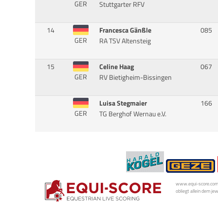
GER
Stuttgarter RFV
14
Francesca Gänßle
085
GER
RA TSV Altensteig
15
Celine Haag
067
GER
RV Bietigheim-Bissingen
Luisa Stegmaier
166
GER
TG Berghof Wernau e.V.
www.equi-score.com i
obliegt allein dem je