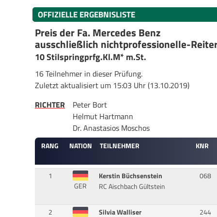
OFFIZIELLE ERGEBNISLISTE
Preis der Fa. Mercedes Benz
ausschließlich nichtprofessionelle-Reite
10 Stilspringprfg.Kl.M* m.St.
16 Teilnehmer in dieser Prüfung.
Zuletzt aktualisiert um 15:03 Uhr (13.10.2019)
RICHTER
Peter Bort
Helmut Hartmann
Dr. Anastasios Moschos
RANG
NATION
TEILNEHMER
KNR
1
Kerstin Büchsenstein
068
GER
RC Aischbach Gültstein
2
Silvia Walliser
244