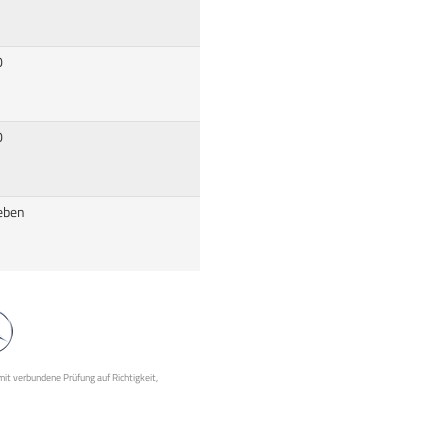
0
0
eben
mit verbundene Prüfung auf Richtigkeit,