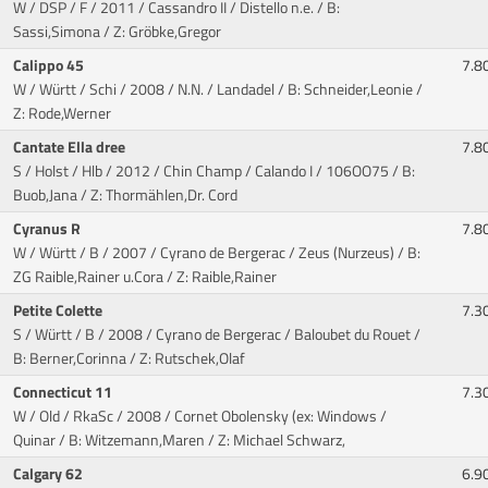
W / DSP / F / 2011 / Cassandro II / Distello n.e.
/ B:
Sassi,Simona / Z: Gröbke,Gregor
Calippo 45
7.8
W / Württ / Schi / 2008 / N.N. / Landadel
/ B: Schneider,Leonie /
Z: Rode,Werner
Cantate Ella dree
7.8
S / Holst / Hlb / 2012 / Chin Champ / Calando I
/ 106OO75 / B:
Buob,Jana / Z: Thormählen,Dr. Cord
Cyranus R
7.8
W / Württ / B / 2007 / Cyrano de Bergerac / Zeus (Nurzeus)
/ B:
ZG Raible,Rainer u.Cora / Z: Raible,Rainer
Petite Colette
7.3
S / Württ / B / 2008 / Cyrano de Bergerac / Baloubet du Rouet
/
B: Berner,Corinna / Z: Rutschek,Olaf
Connecticut 11
7.3
W / Old / RkaSc / 2008 / Cornet Obolensky (ex: Windows /
Quinar
/ B: Witzemann,Maren / Z: Michael Schwarz,
Calgary 62
6.9