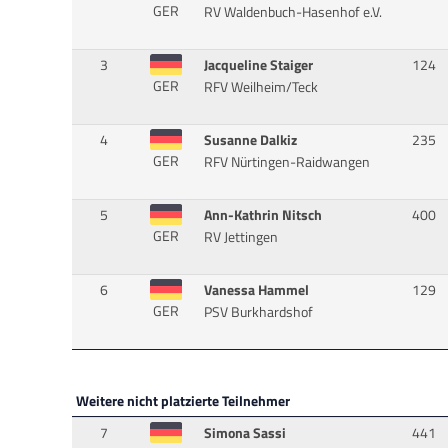
GER
RV Waldenbuch-Hasenhof e.V.
3
Jacqueline Staiger
124
GER
RFV Weilheim/Teck
4
Susanne Dalkiz
235
GER
RFV Nürtingen-Raidwangen
5
Ann-Kathrin Nitsch
400
GER
RV Jettingen
6
Vanessa Hammel
129
GER
PSV Burkhardshof
Weitere nicht platzierte Teilnehmer
7
Simona Sassi
441