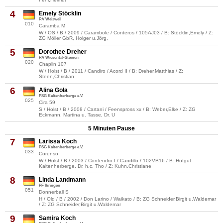
4
Emely Stöcklin
RV Weisweil
010
Caramba M
W / OS / B / 2009 / Carambole / Conteros / 105AJ03 / B: Stöcklin,Emely / Z:
ZG Möller GbR, Holger u.Jörg,
5
Dorothee Dreher
RV Wiesental-Steinen
020
Chaplin 107
W / Holst / B / 2011 / Candiro / Acord II / B: Dreher,Matthias / Z:
Steen,Christian
6
Alina Gola
PSG Kaltenherberge e.V.
025
Cira 59
S / Holst / B / 2008 / Cartani / Feenspross xx / B: Weber,Elke / Z: ZG
Eckmann, Martina u. Tasse, Dr. U
5 Minuten Pause
7
Larissa Koch
PSG Kaltenherberge e.V.
033
Corenso
W / Holst / B / 2003 / Contendro I / Candillo / 102VB16 / B: Hofgut
Kaltenherberge, Dr. h.c. Tho / Z: Kuhn,Christiane
8
Linda Landmann
PF Ihringen
051
Donnerball S
H / Old / B / 2002 / Don Larino / Waikato / B: ZG Schneider,Birgit u.Waldemar
/ Z: ZG Schneider,Birgit u.Waldemar
9
Samira Koch