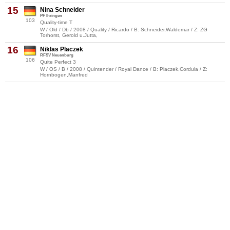
15
Nina Schneider
PF Ihringen
103
Quality-time T
W / Old / Db / 2008 / Quality / Ricardo / B: Schneider,Waldemar / Z: ZG
Torhorst, Gerold u.Jutta,
16
Niklas Placzek
RFSV Neuenburg
106
Quite Perfect 3
W / OS / B / 2008 / Quintender / Royal Dance / B: Placzek,Cordula / Z:
Hornbogen,Manfred