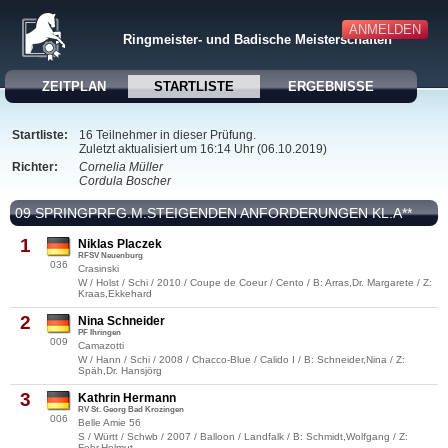
ANMELDEN
Ringmeister- und Badische Meisterschaften
ZEITPLAN
STARTLISTE
ERGEBNISSE
Startliste:
16 Teilnehmer in dieser Prüfung.
Zuletzt aktualisiert um 16:14 Uhr (06.10.2019)
Richter:
Cornelia Müller
Cordula Boscher
09 SPRINGPRFG.M.STEIGENDEN ANFORDERUNGEN KL.A**
1
Niklas Placzek
RFSV Neuenburg
036
Crasinski
W / Holst / Schi / 2010 / Coupe de Coeur / Cento / B: Arras,Dr. Margarete / Z:
Kraas,Ekkehard
2
Nina Schneider
PF Ihringen
009
Camazotti
W / Hann / Schi / 2008 / Chacco-Blue / Calido I / B: Schneider,Nina / Z:
Späh,Dr. Hansjörg
3
Kathrin Hermann
RV St. Georg Bad Krozingen
006
Belle Amie 56
S / Württ / Schwb / 2007 / Balloon / Landfalk / B: Schmidt,Wolfgang / Z:
Fehr,Helmut