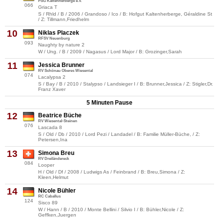
PSG Kaltenherberge e.V.
066
Griaca T
S / Rhld / B / 2006 / Grandoso / Ico / B: Hofgut Kaltenherberge, Géraldine St
/ Z: Tillmann,Friedhelm
10
Niklas Placzek
RFSV Neuenburg
093
Naughty by nature 2
W / Ung. / B / 2009 / Nagasus / Lord Major / B: Grozinger,Sarah
11
Jessica Brunner
RV Schönau Oberes Wiesental
074
Lacalypsa 2
S / Bay / B / 2010 / Stalypso / Landsieger I / B: Brunner,Jessica / Z: Stigler,Dr.
Franz Xaver
5 Minuten Pause
12
Beatrice Büche
RV Wiesental-Steinen
076
Lascada 8
S / Old / Db / 2010 / Lord Pezi / Landadel / B: Familie Müller-Büche, / Z:
Petersen,Ina
13
Simona Breu
RV Dreiländereck
084
Looper
H / Old / Df / 2008 / Ludwigs As / Feinbrand / B: Breu,Simona / Z:
Kleen,Helmut
14
Nicole Bühler
RC Caballus
124
Sisco 89
W / Hann / B / 2010 / Monte Bellini / Silvio I / B: Bühler,Nicole / Z:
Geffken,Juergen