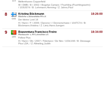
115
Mellemhaves Copperfield
W / DWB / B / 2002 / Bogelys Camaro / Fruehling (Fruehlingssohn)
/ 103US74 / B: Lehrmann,Henning / Z: Jahns,Paul
8
Kristina Böckmann
18:26:00
Elbdörfer u.Schenefelder RV e.V.
046
Der kleine Lord 16
H / Hann / F / 2006 / Danone I / Donnerschwee / 104TC74 / B:
Böckmann,Kristina / Z: Lietz,Hans-Juergen
9
Boaventura Francisco Freire
18:34:00
Pferdezucht- u. RV Luhmühlen e.V.
185
Fellow Plus
H / Hann / Db / 2007 / Fidertanz / De Niro / 103LV48 / B: Dressage
Plus LDA, / Z: Allmeling,Judith