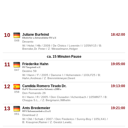
10
Juliane Burfeind
18:42:00
Elbdörfer u.Schenefelder RV e.V.
048
Devanto
W / Holst / Hlb / 2009 / De Chirico / Lorentin I / 105NY15 / B:
Brenske,Dr. Peter / Z: Wesselmann,Holger
ca. 15 Minuten Pause
11
Friederike Hahn
19:05:00
RV Tangstedt e.V.
047
Destino 59
W / Hann / F / 2005 / Danone I / Hohenstein / 103LF25 / B:
Hahn,Andreas / Z: Brenninkmeyer,Geert
12
Candida Romero Tirado Dr.
19:13:00
RuFV Stormarnsche Schweiz v.1988 e
058
Don Fernando 26
H / Hann / R / 2005 / Don Crusador / Achenbach / 105WN77 / B:
Chaypa S.L., / Z: Bergmann,Wilhelm
13
Ants Bredemeier
19:21:00
RFV Schwarzenbek u.U.e.V.
061
Download 2
W / Old / Schwb / 2007 / Don Frederico / Sunny-Boy / 105LX41 /
B: Kraupner,Rainer / Z: Gestüt Lewitz,