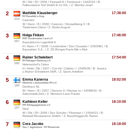
W / Old / Df / 2006 / Farewell III / Feinbrand / 104ZC03 / B:
Falkensteiner Hof GmbH & Co KG, / Z: Wernke,Josef
2
Mathilde Klausberger
17:38:00
RV Harsefeld u.Umg.
023
Carentini
W / Hann / B / 2008 / Carenzo / Drosselklang II / B:
Tiedemann,Claus / Z: Grüter,August
3
Holga Finken
17:46:00
RSC Osnabruecker Land e.V.
067
Equestricons Lagerfeld K
H / Hann / F / 2008 / Londontime / Don Crusador / 105ON61 / B:
Equestrian S.A., / Z: ZG Bünger,Frank,Nils u.Nick
4
Rainer Schwiebert
17:54:00
RV Rehagen-Hamburg e.V.
090
Helenenhof's Catoo
H / Holst / Db / 2007 / Con Air / Caletto I / 104PA36 / B: Jessica
u.Rainer Schwiebert GbR, / Z: Sporn,Adelbert
5
Emma Kanerva
18:02:00
Elbdörfer u.Schenefelder RV e.V.
180
Dambacu NL
W / Hann / B / 2007 / Danone II / Alantas xx / 105WK40 / B:
Saborowski,Gert / Z: Niemann-Laue,Frauke
6
Kathleen Keller
18:10:00
HH-Schleppjagdverein e.V.
187
Deal
W / Old / Df / 2008 / Don Schufro / Florestan I / 106AV22 / B:
Reitstall Renaissance GmbH, / Z: Baumhögger,Dr. Rainer
7
Cora Jacobs
18:18:00
Ges. f. Jagdreiterei - RV Westerode