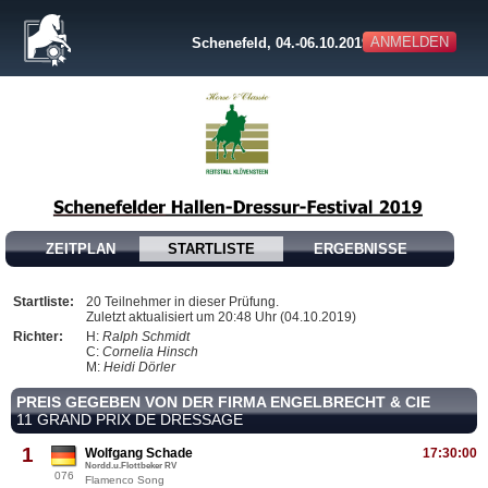
ANMELDEN
Schenefeld, 04.-06.10.2019
ZEITPLAN
STARTLISTE
ERGEBNISSE
Startliste:
20 Teilnehmer in dieser Prüfung.
Zuletzt aktualisiert um 20:48 Uhr (04.10.2019)
Richter:
H:
Ralph Schmidt
C:
Cornelia Hinsch
M:
Heidi Dörler
PREIS GEGEBEN VON DER FIRMA ENGELBRECHT & CIE
11 GRAND PRIX DE DRESSAGE
1
Wolfgang Schade
17:30:00
Nordd.u.Flottbeker RV
076
Flamenco Song