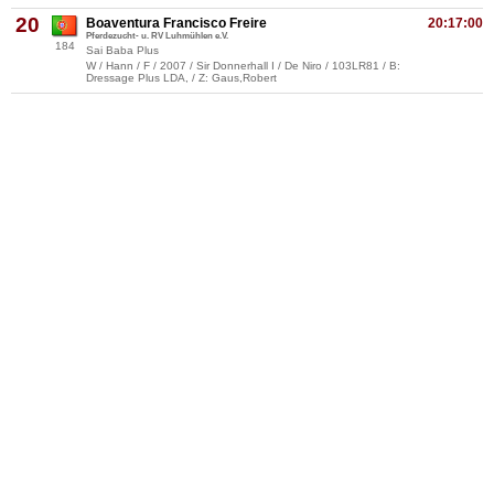
20
Boaventura Francisco Freire
20:17:00
Pferdezucht- u. RV Luhmühlen e.V.
184
Sai Baba Plus
W / Hann / F / 2007 / Sir Donnerhall I / De Niro / 103LR81 / B:
Dressage Plus LDA, / Z: Gaus,Robert