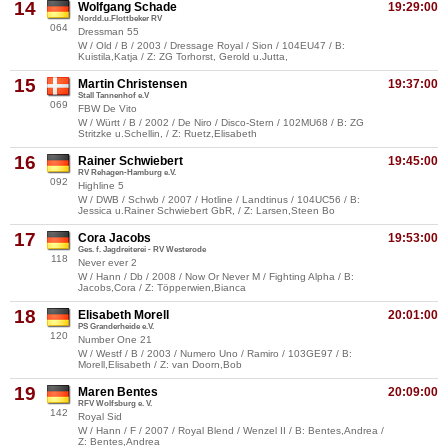
14
Wolfgang Schade
19:29:00
Nordd.u.Flottbeker RV
064
Dressman 55
W / Old / B / 2003 / Dressage Royal / Sion / 104EU47 / B:
Kuistila,Katja / Z: ZG Torhorst, Gerold u.Jutta,
15
Martin Christensen
19:37:00
Stall Tannenhof e.V
069
FBW De Vito
W / Württ / B / 2002 / De Niro / Disco-Stern / 102MU68 / B: ZG
Stritzke u.Schellin, / Z: Ruetz,Elisabeth
16
Rainer Schwiebert
19:45:00
RV Rehagen-Hamburg e.V.
092
Highline 5
W / DWB / Schwb / 2007 / Hotline / Landtinus / 104UC56 / B:
Jessica u.Rainer Schwiebert GbR, / Z: Larsen,Steen Bo
17
Cora Jacobs
19:53:00
Ges. f. Jagdreiterei - RV Westerode
118
Never ever 2
W / Hann / Db / 2008 / Now Or Never M / Fighting Alpha / B:
Jacobs,Cora / Z: Töpperwien,Bianca
18
Elisabeth Morell
20:01:00
PS Granderheide e.V.
120
Number One 21
W / Westf / B / 2003 / Numero Uno / Ramiro / 103GE97 / B:
Morell,Elisabeth / Z: van Doorn,Bob
19
Maren Bentes
20:09:00
RFV Wolfsburg e. V.
142
Royal Sid
W / Hann / F / 2007 / Royal Blend / Wenzel II / B: Bentes,Andrea /
Z: Bentes,Andrea