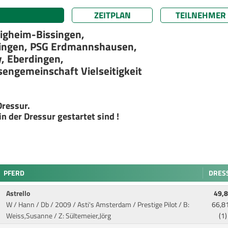
ZEITPLAN
TEILNEHMER
igheim-Bissingen,
singen, PSG Erdmannshausen,
, Eberdingen,
sengemeinschaft Vielseitigkeit
Dressur.
in der Dressur gestartet sind !
PFERD
DRES
Astrello
49,
W / Hann / Db / 2009 / Asti's Amsterdam / Prestige Pilot
/ B:
66,8
Weiss,Susanne / Z: Sültemeier,Jörg
(1)