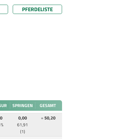
PFERDELISTE
SUR
SPRINGEN
GESAMT
80
0,00
=
50,20
1%
61,91
(1)