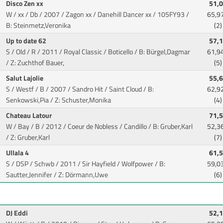
Disco Zen xx
51,
W / xx / Db / 2007 / Zagon xx / Danehill Dancer xx
/ 105FY93 /
65,9
B: Steinmetz,Veronika
(2)
Up to date 62
57,
S / Old / R / 2011 / Royal Classic / Boticello
/ B: Bürgel,Dagmar
61,9
/ Z: Zuchthof Bauer,
(5)
Salut Lajolie
55,
S / Westf / B / 2007 / Sandro Hit / Saint Cloud
/ B:
62,9
Senkowski,Pia / Z: Schuster,Monika
(4)
Chateau Latour
71,
W / Bay / B / 2012 / Coeur de Nobless / Candillo
/ B: Gruber,Karl
52,3
/ Z: Gruber,Karl
(7)
Ullala 4
61,
S / DSP / Schwb / 2011 / Sir Hayfield / Wolfpower
/ B:
59,0
Sautter,Jennifer / Z: Dörmann,Uwe
(6)
DJ Eddi
52,