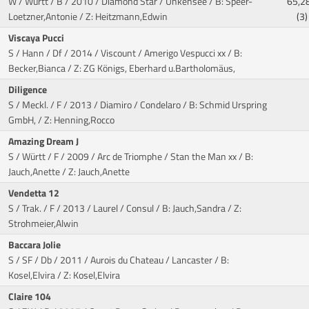
W / Württ / B / 2010 / Diamond Star / Unkensee
/ B: Speer-
65,2
Loetzner,Antonie / Z: Heitzmann,Edwin
(3)
Viscaya Pucci
S / Hann / Df / 2014 / Viscount / Amerigo Vespucci xx
/ B:
Becker,Bianca / Z: ZG Königs, Eberhard u.Bartholomäus,
Diligence
S / Meckl. / F / 2013 / Diamiro / Condelaro
/ B: Schmid Urspring
GmbH, / Z: Henning,Rocco
Amazing Dream J
S / Württ / F / 2009 / Arc de Triomphe / Stan the Man xx
/ B:
Jauch,Anette / Z: Jauch,Anette
Vendetta 12
S / Trak. / F / 2013 / Laurel / Consul
/ B: Jauch,Sandra / Z:
Strohmeier,Alwin
Baccara Jolie
S / SF / Db / 2011 / Aurois du Chateau / Lancaster
/ B:
Kosel,Elvira / Z: Kosel,Elvira
Claire 104