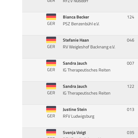
GER
RFZV Nußdorf
Bianca Becker
124
GER
PSZ Benzenbühl e.V.
Stefanie Haan
046
GER
RV Weigleshof Backnang e.V.
Sandra Jauch
007
GER
IG Therapeutisches Reiten
Sandra Jauch
122
GER
IG Therapeutisches Reiten
Justine Stein
013
GER
RFV Ludwigsburg
Svenja Voigt
035