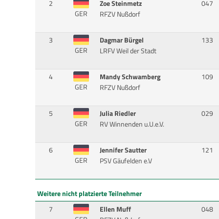
2
Zoe Steinmetz
047
GER
RFZV Nußdorf
3
Dagmar Bürgel
133
GER
LRFV Weil der Stadt
4
Mandy Schwamberg
109
GER
RFZV Nußdorf
5
Julia Riedler
029
GER
RV Winnenden u.U.e.V.
6
Jennifer Sautter
121
GER
PSV Gäufelden e.V
Weitere nicht platzierte Teilnehmer
7
Ellen Muff
048