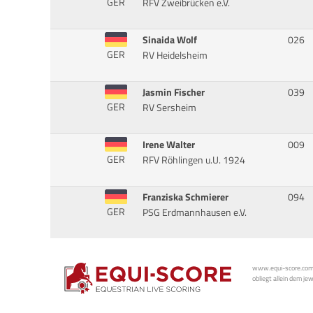
GER
RFV Zweibrücken e.V.
Sinaida Wolf
026
GER
RV Heidelsheim
Jasmin Fischer
039
GER
RV Sersheim
Irene Walter
009
GER
RFV Röhlingen u.U. 1924
Franziska Schmierer
094
GER
PSG Erdmannhausen e.V.
www.equi-score.com i
obliegt allein dem je