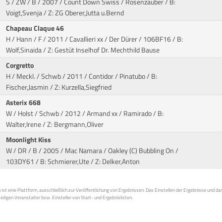
S / ZW / B / 2007 / Count Down Swiss / Rosenzauber
/ B:
Voigt,Svenja / Z: ZG Oberer,Jutta u.Bernd
Chapeau Claque 46
H / Hann / F / 2011 / Cavallieri xx / Der Dürer
/ 106BF16 / B:
Wolf,Sinaida / Z: Gestüt Inselhof Dr. Mechthild Bause
Corgretto
H / Meckl. / Schwb / 2011 / Contidor / Pinatubo
/ B:
Fischer,Jasmin / Z: Kurzella,Siegfried
Asterix 668
W / Holst / Schwb / 2012 / Armand xx / Ramirado
/ B:
Walter,Irene / Z: Bergmann,Oliver
Moonlight Kiss
W / DR / B / 2005 / Mac Namara / Oakley (C) Bubbling On
/
103DY61 / B: Schmierer,Ute / Z: Delker,Anton
st eine Plattform, ausschließlich zur Veröffentlichung von Ergebnissen. Das Einstellen der Ergebnisse und da
weiligen Veranstalter bzw. Einsteller von Start- und Ergebnislisten.