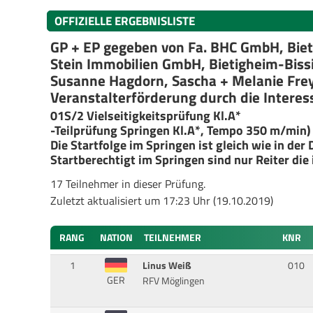
OFFIZIELLE ERGEBNISLISTE
GP + EP gegeben von Fa. BHC GmbH, Biet
Stein Immobilien GmbH, Bietigheim-Bis
Susanne Hagdorn, Sascha + Melanie Frey
Veranstalterförderung durch die Interes
01S/2 Vielseitigkeitsprüfung Kl.A*
-Teilprüfung Springen Kl.A*, Tempo 350 m/min)
Die Startfolge im Springen ist gleich wie in der 
Startberechtigt im Springen sind nur Reiter die 
17 Teilnehmer in dieser Prüfung.
Zuletzt aktualisiert um 17:23 Uhr (19.10.2019)
RANG
NATION
TEILNEHMER
KNR
1
Linus Weiß
010
GER
RFV Möglingen