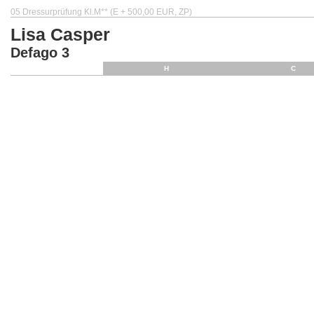
05 Dressurprüfung Kl.M** (E + 500,00 EUR, ZP)
Lisa Casper
Defago 3
H
C