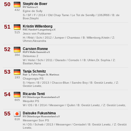
50
Stephi de Boer
RV Vechta e.V.
432
Egine de Sully
S / SF / F / 2014 / Old Chap Tame / Le Tot de Semilly / 106JR66 / B: de
Boer,Stephi
51
Kristin Willenborg
RSC Handorf-Langenberg e.V.
515
Jesco von Puttkamer
H / Rhld / Schi / 2012 / Jumper / Chamisso / B: Willenborg,Kristin / Z:
Uhrner,Alexandra
52
Carsten Ronne
RUFV Melle-Gesmold e.V.
384
Delaveau 2
W / Holst / Schi / 2011 / Diarado / Corrado I / B: Uhlen,Dr. Sophia / Z:
Bastian,Hans
53
Tanja Schmitz
Reit- u. Fahrv. Hagen St. Martinus
193
Chageorgia PS
S / Hann / B / 2013 / Chacco-Blue / Sandro Boy / B: Gestüt Lewitz, / Z:
Gestüt Lewitz,
54
Ricardo Tenti
RV Oldenburger Muensterland e.V
605
Mequilot PS
W / OS / B / 2014 / Messenger / Quilot / B: Gestüt Lewitz, / Z: Gestüt Lewitz,
55
Daisuke Fukushima
RV Oldenburger Muensterland e.V
616
Messenger Son PS
H / OS / Schwb / 2013 / Messenger / Centadel / B: Gestüt Lewitz, / Z: Gestüt
Lewitz,