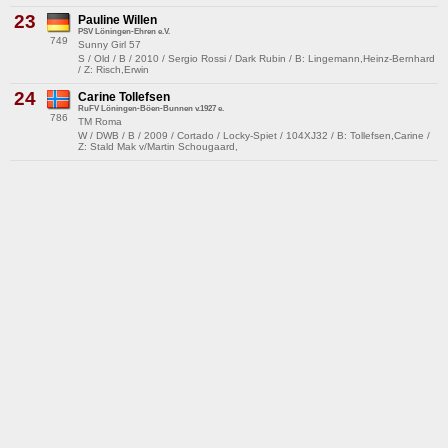
23
Pauline Willen
PSV Löningen-Ehren e.V.
749
Sunny Girl 57
S / Old / B / 2010 / Sergio Rossi / Dark Rubin / B: Lingemann,Heinz-Bernhard
/ Z: Risch,Erwin
24
Carine Tollefsen
RuFV Löningen-Böen-Bunnen v.1927 e.
786
TM Roma
W / DWB / B / 2009 / Cortado / Locky-Spiet / 104XJ32 / B: Tollefsen,Carine /
Z: Stald Mak v/Martin Schougaard,