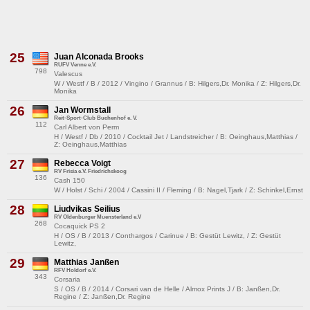
25
Juan Alconada Brooks
RUFV Venne e.V.
798
Valescus
W / Westf / B / 2012 / Vingino / Grannus / B: Hilgers,Dr. Monika / Z: Hilgers,Dr.
Monika
26
Jan Wormstall
Reit-Sport-Club Buchenhof e. V.
112
Carl Albert von Perm
H / Westf / Db / 2010 / Cocktail Jet / Landstreicher / B: Oeinghaus,Matthias /
Z: Oeinghaus,Matthias
27
Rebecca Voigt
RV Frisia e.V. Friedrichskoog
136
Cash 150
W / Holst / Schi / 2004 / Cassini II / Fleming / B: Nagel,Tjark / Z: Schinkel,Ernst
28
Liudvikas Seilius
RV Oldenburger Muensterland e.V
268
Cocaquick PS 2
H / OS / B / 2013 / Conthargos / Carinue / B: Gestüt Lewitz, / Z: Gestüt
Lewitz,
29
Matthias Janßen
RFV Holdorf e.V.
343
Corsaria
S / OS / B / 2014 / Corsari van de Helle / Almox Prints J / B: Janßen,Dr.
Regine / Z: Janßen,Dr. Regine