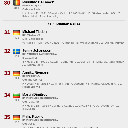
30
Massimo De Boeck
RUFV Lastrup e.V.
061
Cafe de Paris
H / Holst / F / 2011 / Casall / Calido I / 105NW61 / B: Skalkagarden AB, / Z:
Erik u. Marie-Jose Sleutels,
ca. 5 Minuten Pause
31
Michael Tietjen
RUFV Lohne e.V.
417
Don Capriccioso
W / Meckl. / Db / 2014 / N.N. / Grannox / B: Willer,Stefanie / Z: Oliefka,Ingmar
32
Jenny Johansson
RUFV Herzlake u.Umgebung e.V.
428
E'Casallina
S / Holst / B / 2012 / Casall / Contender / 105MP58 / B: Dijital Sanatlar GmbH,
/ Z: Lienau,Jörg
33
Annika Niemann
RFV Holdorf e.V.
283
Comme Cornet
H / Westf / B / 2013 / Comme il faut / Godolphin / B: Ramsbrock,Heinrich / Z:
Richter,Bernd
34
Martin Dimitrov
RV Oldenburger Muensterland e.V
288
Con Calanto
H / Holst / Db / 2014 / Connor / Calato / 106JR53 / B: Gochev,Andrey / Z:
Iliev,Asen
35
Philip Rüping
RV Oldenburger Muensterland e.V
322
Cooper Z
W / Z.Rpf / B / 2013 / Comme il faut / Vleut / 106KX95 / B: