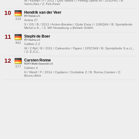
W / KlDRpf / F / 2011 / Quo Vados I / Peking Opera xx / 105ZP81 / B:
Vanni,Alex / Z: Fick,Peter
10
Hendrik van der Veer
RV Visbek e.V.
019
Anima 27
S / OS / B / 2013 / Action-Breaker / Quite Easy I / 106IQ44 / B: Sportpferde
Michel e.K., / Z: MH Verwaltung u.Betrieb GmbH,
11
Stephi de Boer
RV Vechta e.V.
842
Callisto Z 2
W / Z.Rpf / B / 2011 / Caleandro / Figaro / 105CS49 / B: Sportpferde S.a.r.L.,
/ Z: E.A.C.,
12
Carsten Ronne
RUFV Melle-Gesmold e.V.
077
Calmeo 4
H / Westf / F / 2014 / Capilano / Cordalme Z / B: Ronne,Carsten / Z:
Bruns,Ulrich