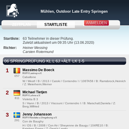
Mühlen, Outdoor Late Entry Springen
ANMELDEN
ZEITPLAN
STARTLISTE
ERGEBNISSE
Startliste:
63 Teilnehmer in dieser Prüfung.
Zuletzt aktualisiert um 09:35 Uhr (13.06.2020)
Richter:
Heiner Messing
Carsten Rotermund
06 SPRINGPRÜFUNG KL.L 6J.+ÄLT. LK 1-5
1
Massimo De Boeck
RUFV Lastrup e.V.
057
Caballone
W / Westf / B / 2013 / Catoki / Contendro I / 106TA58 / B: Ramsbrock,Heinrich
/ Z: Meierherm,Werner
2
Michael Tietjen
RUFV Lohne e.V.
811
Violetta B 3
S / Hann / B / 2013 / Viscount / Contendro I / B: Marschall,Daniela / Z:
Berg,Wilfried
3
Jenny Johansson
RUFV Herzlake u.Umgebung e.V.
291
Con de Baughy
H / OS / B / 2008 / Con Air / Sheyenne de Baugy / 104RE10 / B:
Ketelsen,Emma / Z: Gestüt Lewitz,