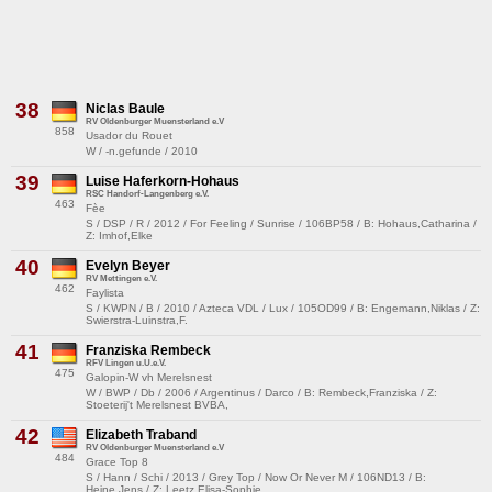
38
Niclas Baule
RV Oldenburger Muensterland e.V
858
Usador du Rouet
W / -n.gefunde / 2010
39
Luise Haferkorn-Hohaus
RSC Handorf-Langenberg e.V.
463
Fèe
S / DSP / R / 2012 / For Feeling / Sunrise / 106BP58 / B: Hohaus,Catharina /
Z: Imhof,Elke
40
Evelyn Beyer
RV Mettingen e.V.
462
Faylista
S / KWPN / B / 2010 / Azteca VDL / Lux / 105OD99 / B: Engemann,Niklas / Z:
Swierstra-Luinstra,F.
41
Franziska Rembeck
RFV Lingen u.U.e.V.
475
Galopin-W vh Merelsnest
W / BWP / Db / 2006 / Argentinus / Darco / B: Rembeck,Franziska / Z:
Stoeterij't Merelsnest BVBA,
42
Elizabeth Traband
RV Oldenburger Muensterland e.V
484
Grace Top 8
S / Hann / Schi / 2013 / Grey Top / Now Or Never M / 106ND13 / B:
Heine,Jens / Z: Leetz,Elisa-Sophie