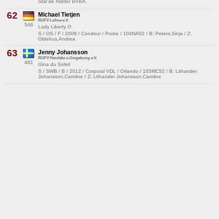
Stal de Ridder BVBA,
62
Michael Tietjen
RUFV Lohne e.V.
546
Lady Liberty O
S / OS / F / 2009 / Condeur / Probe / 104NA02 / B: Peters,Sinja / Z:
Oldehus,Andrea
63
Jenny Johansson
RUFV Herzlake u.Umgebung e.V.
481
Gina du Soleil
S / SWB / B / 2012 / Corporal VDL / Orlando / 105MC52 / B: Lithander
Johansson,Caroline / Z: Lithander Johansson,Caroline