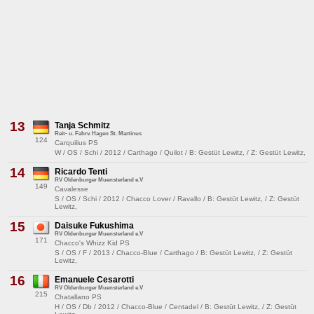
13
Tanja Schmitz
Reit- u. Fahrv. Hagen St. Martinus
124
Carquilius PS
W / OS / Schi / 2012 / Carthago / Quilot / B: Gestüt Lewitz, / Z: Gestüt Lewitz,
14
Ricardo Tenti
RV Oldenburger Muensterland e.V
149
Cavalesse
S / OS / Schi / 2012 / Chacco Lover / Ravallo / B: Gestüt Lewitz, / Z: Gestüt
Lewitz,
15
Daisuke Fukushima
RV Oldenburger Muensterland e.V
171
Chacco's Whizz Kid PS
S / OS / F / 2013 / Chacco-Blue / Carthago / B: Gestüt Lewitz, / Z: Gestüt
Lewitz,
16
Emanuele Cesarotti
RV Oldenburger Muensterland e.V
215
Chatallano PS
H / OS / Db / 2012 / Chacco-Blue / Centadel / B: Gestüt Lewitz, / Z: Gestüt