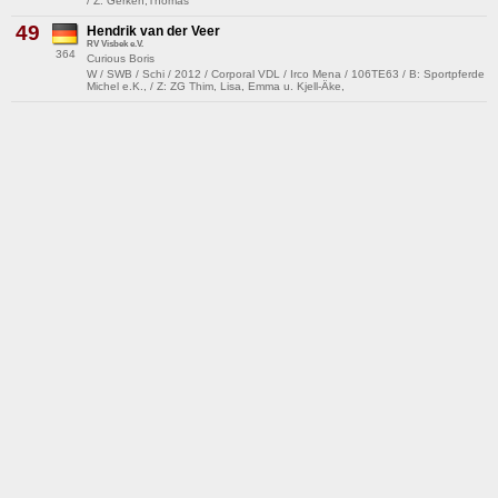
/ Z: Gerken,Thomas
49
Hendrik van der Veer
RV Visbek e.V.
364
Curious Boris
W / SWB / Schi / 2012 / Corporal VDL / Irco Mena / 106TE63 / B: Sportpferde
Michel e.K., / Z: ZG Thim, Lisa, Emma u. Kjell-Äke,