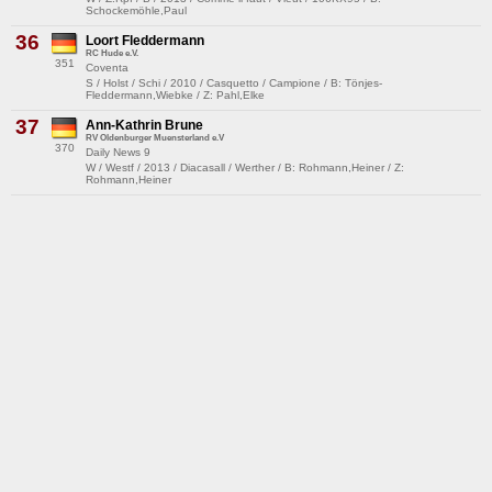
Schockemöhle,Paul
36
Loort Fleddermann
RC Hude e.V.
351
Coventa
S / Holst / Schi / 2010 / Casquetto / Campione / B: Tönjes-
Fleddermann,Wiebke / Z: Pahl,Elke
37
Ann-Kathrin Brune
RV Oldenburger Muensterland e.V
370
Daily News 9
W / Westf / 2013 / Diacasall / Werther / B: Rohmann,Heiner / Z:
Rohmann,Heiner