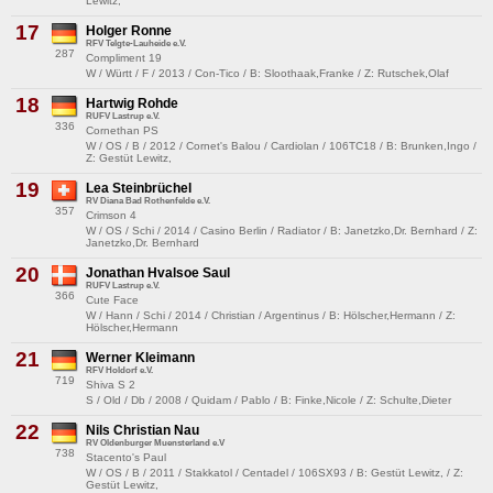
Lewitz,
17
Holger Ronne
RFV Telgte-Lauheide e.V.
287
Compliment 19
W / Württ / F / 2013 / Con-Tico / B: Sloothaak,Franke / Z: Rutschek,Olaf
18
Hartwig Rohde
RUFV Lastrup e.V.
336
Cornethan PS
W / OS / B / 2012 / Cornet's Balou / Cardiolan / 106TC18 / B: Brunken,Ingo /
Z: Gestüt Lewitz,
19
Lea Steinbrüchel
RV Diana Bad Rothenfelde e.V.
357
Crimson 4
W / OS / Schi / 2014 / Casino Berlin / Radiator / B: Janetzko,Dr. Bernhard / Z:
Janetzko,Dr. Bernhard
20
Jonathan Hvalsoe Saul
RUFV Lastrup e.V.
366
Cute Face
W / Hann / Schi / 2014 / Christian / Argentinus / B: Hölscher,Hermann / Z:
Hölscher,Hermann
21
Werner Kleimann
RFV Holdorf e.V.
719
Shiva S 2
S / Old / Db / 2008 / Quidam / Pablo / B: Finke,Nicole / Z: Schulte,Dieter
22
Nils Christian Nau
RV Oldenburger Muensterland e.V
738
Stacento's Paul
W / OS / B / 2011 / Stakkatol / Centadel / 106SX93 / B: Gestüt Lewitz, / Z:
Gestüt Lewitz,