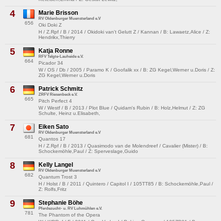
4
Marie Brisson
RV Oldenburger Muensterland e.V
656
Oki Doki Z
H / Z.Rpf / B / 2014 / Okidoki van't Gelutt Z / Kannan / B: Lawaetz,Alice / Z:
Hendrikx,Thierry
5
Katja Ronne
RFV Telgte-Lauheide e.V.
664
Picador 34
W / OS / Db / 2005 / Paramo K / Goofalik xx / B: ZG Kegel,Werner u.Doris / Z:
ZG Kegel,Werner u.Doris
6
Patrick Schmitz
ZRFV Riesenbeck e.V.
665
Pitch Perfect 4
W / Westf / B / 2013 / Plot Blue / Quidam's Rubin / B: Holz,Helmut / Z: ZG
Schulte, Heinz u.Elisabeth,
7
Eiken Sato
RV Oldenburger Muensterland e.V
681
Quantos 17
H / Z.Rpf / B / 2013 / Quasimodo van de Molendreef / Cavalier (Mister) / B:
Schockemöhle,Paul / Z: Sperveslage,Guido
8
Kelly Langel
RV Oldenburger Muensterland e.V
682
Quantum Trost 3
H / Holst / B / 2011 / Quintero / Capitol I / 105TT85 / B: Schockemöhle,Paul /
Z: Rolfs,Fritz
9
Stephanie Böhe
Pferdezucht- u. RV Luhmühlen e.V.
781
The Phantom of the Opera