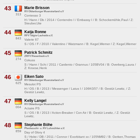
43
Marie Brisson
RV Oldenburger Muensterland e.V
313
Contesso 3
H / Hann / Db / 2014 / Contendro I / Embassy I / B: Schockemöhle,Paul / Z:
Steuber,Ute
44
Katja Ronne
RFV Telgte-Lauheide e.V.
843
Valerie 67
S / OS / F / 2010 / Valentino / Watzmann / B: Kegel,Werner / Z: Kegel,Werner
45
Patrick Schmitz
ZRFV Riesenbeck e.V.
274
Cokuss
S / Hann / Schi / 2011 / Cardento / Grannus / 105BV04 / B: Overberg,Laura /
Z: Kroese,Henk
46
Eiken Sato
RV Oldenburger Muensterland e.V
625
Mesulot PS
H / OS / B / 2013 / Messenger / Latus I / 106KG57 / B: Gestüt Lewitz, / Z:
Gestüt Lewitz,
47
Kelly Langel
RV Oldenburger Muensterland e.V
004
Actaire PS
S / OS / B / 2013 / Action-Breaker / Con Air / B: Gestüt Lewitz, / Z: Gestüt
Lewitz,
48
Stephanie Böhe
Pferdezucht- u. RV Luhmühlen e.V.
859
Day of Glory 4
S / Holst / DB / 2011 / Connor / Exorbitant xx / 105NM92 / B: Gerken,Thomas