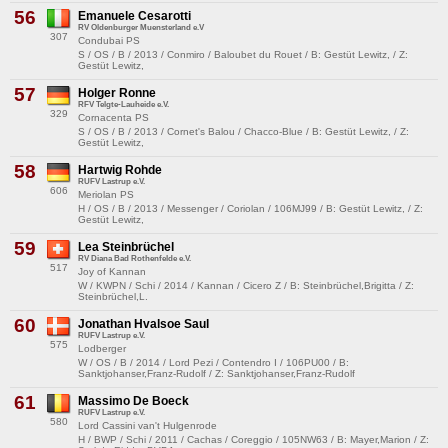
56
Emanuele Cesarotti
RV Oldenburger Muensterland e.V
307
Condubai PS
S / OS / B / 2013 / Conmiro / Baloubet du Rouet / B: Gestüt Lewitz, / Z:
Gestüt Lewitz,
57
Holger Ronne
RFV Telgte-Lauheide e.V.
329
Cornacenta PS
S / OS / B / 2013 / Cornet's Balou / Chacco-Blue / B: Gestüt Lewitz, / Z:
Gestüt Lewitz,
58
Hartwig Rohde
RUFV Lastrup e.V.
606
Meriolan PS
H / OS / B / 2013 / Messenger / Coriolan / 106MJ99 / B: Gestüt Lewitz, / Z:
Gestüt Lewitz,
59
Lea Steinbrüchel
RV Diana Bad Rothenfelde e.V.
517
Joy of Kannan
W / KWPN / Schi / 2014 / Kannan / Cicero Z / B: Steinbrüchel,Brigitta / Z:
Steinbrüchel,L.
60
Jonathan Hvalsoe Saul
RUFV Lastrup e.V.
575
Lodberger
W / OS / B / 2014 / Lord Pezi / Contendro I / 106PU00 / B:
Sanktjohanser,Franz-Rudolf / Z: Sanktjohanser,Franz-Rudolf
61
Massimo De Boeck
RUFV Lastrup e.V.
580
Lord Cassini van't Hulgenrode
H / BWP / Schi / 2011 / Cachas / Coreggio / 105NW63 / B: Mayer,Marion / Z: