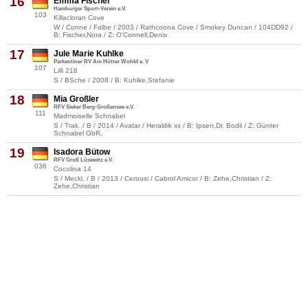
16
Emma Fischer
Hamburger Sport-Verein e.V.
103
Killacloran Cove
W / Conne / Falbe / 2003 / Rathcoona Cove / Smokey Duncan / 104DD92 /
B: Fischer,Nora / Z: O'Connell,Denis
17
Jule Marie Kuhlke
Parkentiner RV Am Hütter Wohld e. V
107
Lilli 218
S / BSche / 2008 / B: Kuhlke,Stefanie
18
Mia Großler
RFV Sieker Berg-Großensee e.V.
111
Madmoiselle Schnabel
S / Trak. / B / 2014 / Avatar / Heraldik xx / B: Ipsen,Dr. Bodil / Z: Günter
Schnabel GbR,
19
Isadora Bütow
RFV Groß Lüsewitz e.V.
036
Cocolina 14
S / Meckl. / B / 2013 / Cerousi / Cabrol Amicor / B: Zehe,Christian / Z:
Zehe,Christian