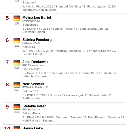
149
Stratego 6
W / Hafl. / FhLH / 2012 / Standard / Almfürst / B: Riemann,Lars / Z: ZG
Wolfgramm, Fritz u. Dörte,
5
Melina Lou Bartel
RV Parkentin e.V.
151
Sunsation 3
S / KlDRpf / F / 2013 / Schoko / Feisal / B: Bartel,Melina Lou / Z:
Schwartz,Roland
6
Sabrina Feneberg
Haflinger SV e.V.
123
Nexus 14
W / Hafl. / FhLH / 2009 / Nordcup / Amoroso / B: Feneberg,Sabrina / Z:
Fenske,Erhard
7
Jona Denkewitz
RSC Neuendorf e.V.
031
Clarissa 152
S / Holst / B / 2007 / Cheetano / Lacros / B: Henke,Peter / Z: Ahsbahs-
Hahn,Jan-Hinnerk
8
Nele Schmidt
PSV Mühle Altkalen e. V.
048
Dakota 477
S / DSP / R / 2012 / Domherr / Paradiesvogel / B: Schmidt,Nele / Z:
Steffens,Uwe
9
Stefanie Peter
RFV Poseritz e.V.
049
Daliyah-Derin
S / EHafl / FhLH / 2009 / Santana / Steinalm / B: Kohl,Rainer u. Susanne / Z:
Kohl,Rainer u. Susanne
10
Hanna Lipka