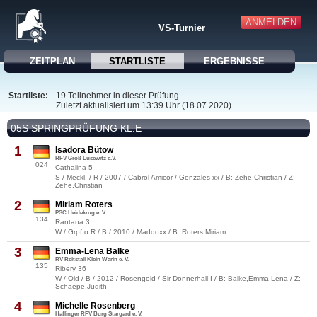
ANMELDEN
VS-Turnier
ZEITPLAN
STARTLISTE
ERGEBNISSE
Startliste:
19 Teilnehmer in dieser Prüfung.
Zuletzt aktualisiert um 13:39 Uhr (18.07.2020)
05S SPRINGPRÜFUNG KL.E
1
Isadora Bütow
RFV Groß Lüsewitz e.V.
024
Cathalina 5
S / Meckl. / R / 2007 / Cabrol Amicor / Gonzales xx / B: Zehe,Christian / Z:
Zehe,Christian
2
Miriam Roters
PSC Heidekrug e. V.
134
Rantana 3
W / Grpf.o.R / B / 2010 / Maddoxx / B: Roters,Miriam
3
Emma-Lena Balke
RV Reitstall Klein Warin e. V.
135
Ribery 36
W / Old / B / 2012 / Rosengold / Sir Donnerhall I / B: Balke,Emma-Lena / Z:
Schaepe,Judith
4
Michelle Rosenberg
Haflinger RFV Burg Stargard e. V.