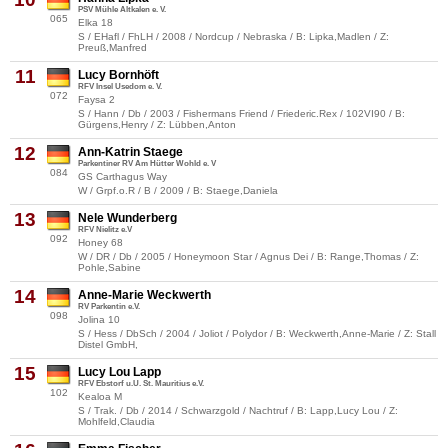
PSV Mühle Altkalen e. V.
065
Elka 18
S / EHafl / FhLH / 2008 / Nordcup / Nebraska / B: Lipka,Madlen / Z:
Preuß,Manfred
11
Lucy Bornhöft
RFV Insel Usedom e. V.
072
Faysa 2
S / Hann / Db / 2003 / Fishermans Friend / Friederic.Rex / 102VI90 / B:
Gürgens,Henry / Z: Lübben,Anton
12
Ann-Katrin Staege
Parkentiner RV Am Hütter Wohld e. V
084
GS Carthagus Way
W / Grpf.o.R / B / 2009 / B: Staege,Daniela
13
Nele Wunderberg
RFV Nielitz e.V
092
Honey 68
W / DR / Db / 2005 / Honeymoon Star / Agnus Dei / B: Range,Thomas / Z:
Pohle,Sabine
14
Anne-Marie Weckwerth
RV Parkentin e.V.
098
Jolina 10
S / Hess / DbSch / 2004 / Joliot / Polydor / B: Weckwerth,Anne-Marie / Z: Stall
Distel GmbH,
15
Lucy Lou Lapp
RFV Ebstorf u.U. St. Mauritius e.V.
102
Kealoa M
S / Trak. / Db / 2014 / Schwarzgold / Nachtruf / B: Lapp,Lucy Lou / Z:
Mohlfeld,Claudia