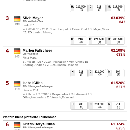
H:
212.500
C:
216
M:
217.500
(5)
(2)
(2)
3
Silvia Mayer
63.039%
RFV Weilheim/Teck
643
199
Ludo 37
W / Württ / B / 2011 / Lord Leopold / Feiner Graf / B: Mayer,Silvia
/ Z: ZG Laub u.Mayer,
H:
216
C:
221.500
M:
205.500
(3)
(1)
(6)
4
Marlen Fallscheer
62.108%
LRFV Köngen
633.5
143
Finja Mara
S / Westf / Db / 2010 / Flanagan / Mon Cheri / B:
Spätling,Andrea / Z: Schürmann,Reinhold
H:
218
C:
211.500
M:
204
(1)
(5)
(7)
5
Isabel Gilles
61.520%
RFV Nürtingen-Raidwangen
627.5
119
Denver 234
W / Hann / R / 2010 / Desperados / Rohdiamant / B:
Gilles,Alexander / Z: Vorwerk,Raimund
H:
203
C:
213.500
M:
211
(8)
(3)
(3)
Weitere nicht platzierte Teilnehmer
6
Kristin Berys Gilles
61.324%
RFV Nürtingen-Raidwangen
625.5