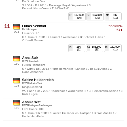
125
Don't call me Diva
S / DSP / B / 2014 / Dressage Royal / Argentinus / B:
Kraitzek,Klaus-Dieter / Z: Müller,Ralf
H:
197.500
C:
194.500
M:
197
(10)
(10)
(10)
11
Lukas Schmidt
55.980%
RV Nürtingen
571
274
Laurence 17
H / Hann / F / 2010 / Laurent / Westerland / B: Schmidt,Lukas /
Z: Smidt,Muteus
H:
196
C:
183.500
M:
191.500
(11)
(11)
(11)
Anna Sulz
RFV Filderstadt
150
Fürstin Hannelore
S / Württ / Db / 2013 / Fürst Romancier / Landor S / B: Sulz,Anna / Z:
Gaab,Johannes
Sabine Heidenreich
RFV Weilheim/Teck
175
Kings Diamond
W / Hann / Db / 2007 / Kaiserkult / Wolkenstein II / B: Heidenreich,Sabine / Z:
Kolb,Eugen
Annika Witt
RFV Nürtingen-Raidwangen
189
Let's Dance 100
S / Hann / Db / 2011 / Lauries Crusador xx / Rotspon / B: Witt,Annika / Z:
Hartlef,Jan-Peter