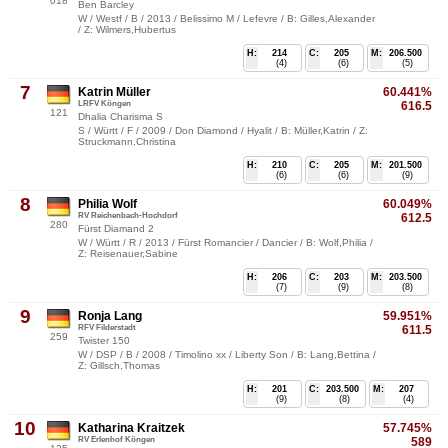
018
Ben Barcley
W / Westf / B / 2013 / Belissimo M / Lefevre / B: Gilles,Alexander
/ Z: Wilmers,Hubertus
H:
214
C:
205
M:
206.500
(4)
(6)
(5)
7
Katrin Müller
60.441%
LRFV Köngen
616.5
121
Dhalia Charisma S
S / Württ / F / 2009 / Don Diamond / Hyalit / B: Müller,Katrin / Z:
Struckmann,Christina
H:
210
C:
205
M:
201.500
(6)
(6)
(9)
8
Philia Wolf
60.049%
RV Reichenbach-Hochdorf
612.5
280
Fürst Diamand 2
W / Württ / R / 2013 / Fürst Romancier / Dancier / B: Wolf,Philia /
Z: Reisenauer,Sabine
H:
206
C:
203
M:
203.500
(7)
(9)
(8)
9
Ronja Lang
59.951%
RFV Filderstadt
611.5
259
Twister 150
W / DSP / B / 2008 / Timolino xx / Liberty Son / B: Lang,Bettina /
Z: Gillsch,Thomas
H:
201
C:
203.500
M:
207
(9)
(8)
(4)
10
Katharina Kraitzek
57.745%
RV Erlenhof Köngen
589