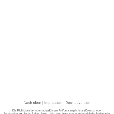
|
|
Nach oben
Impressum
Desktopversion
Die Richtigkeit der oben aufgeführten Prüfungsergebnisse (Dressur oder
Springprüfung) dieses Reitturnieres, obligt dem Verantwortungsbereich der Meldestelle.