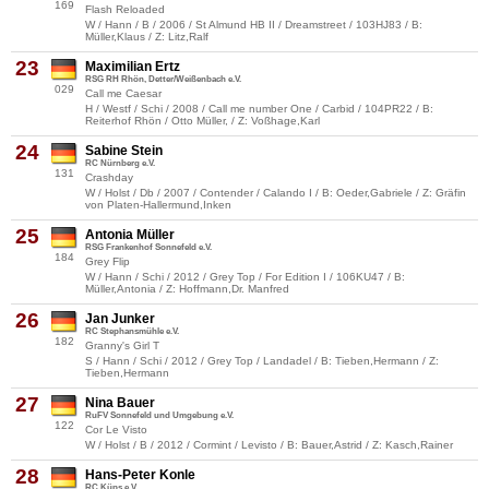
169
Flash Reloaded
W / Hann / B / 2006 / St Almund HB II / Dreamstreet / 103HJ83 / B:
Müller,Klaus / Z: Litz,Ralf
23
Maximilian Ertz
RSG RH Rhön, Detter/Weißenbach e.V.
029
Call me Caesar
H / Westf / Schi / 2008 / Call me number One / Carbid / 104PR22 / B:
Reiterhof Rhön / Otto Müller, / Z: Voßhage,Karl
24
Sabine Stein
RC Nürnberg e.V.
131
Crashday
W / Holst / Db / 2007 / Contender / Calando I / B: Oeder,Gabriele / Z: Gräfin
von Platen-Hallermund,Inken
25
Antonia Müller
RSG Frankenhof Sonnefeld e.V.
184
Grey Flip
W / Hann / Schi / 2012 / Grey Top / For Edition I / 106KU47 / B:
Müller,Antonia / Z: Hoffmann,Dr. Manfred
26
Jan Junker
RC Stephansmühle e.V.
182
Granny's Girl T
S / Hann / Schi / 2012 / Grey Top / Landadel / B: Tieben,Hermann / Z:
Tieben,Hermann
27
Nina Bauer
RuFV Sonnefeld und Umgebung e.V.
122
Cor Le Visto
W / Holst / B / 2012 / Cormint / Levisto / B: Bauer,Astrid / Z: Kasch,Rainer
28
Hans-Peter Konle
RC Küps e.V.