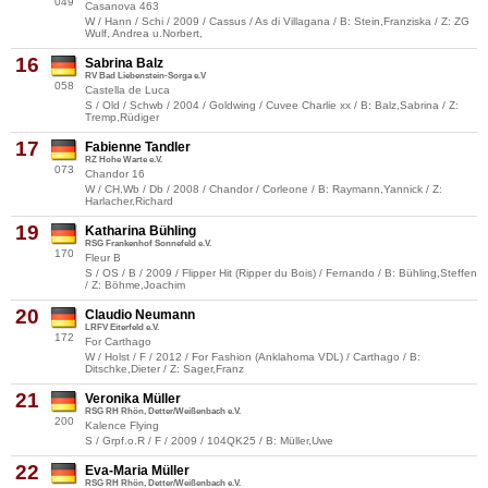
049
Casanova 463
W / Hann / Schi / 2009 / Cassus / As di Villagana / B: Stein,Franziska / Z: ZG
Wulf, Andrea u.Norbert,
16
Sabrina Balz
RV Bad Liebenstein-Sorga e.V
058
Castella de Luca
S / Old / Schwb / 2004 / Goldwing / Cuvee Charlie xx / B: Balz,Sabrina / Z:
Tremp,Rüdiger
17
Fabienne Tandler
RZ Hohe Warte e.V.
073
Chandor 16
W / CH.Wb / Db / 2008 / Chandor / Corleone / B: Raymann,Yannick / Z:
Harlacher,Richard
19
Katharina Bühling
RSG Frankenhof Sonnefeld e.V.
170
Fleur B
S / OS / B / 2009 / Flipper Hit (Ripper du Bois) / Fernando / B: Bühling,Steffen
/ Z: Böhme,Joachim
20
Claudio Neumann
LRFV Eiterfeld e.V.
172
For Carthago
W / Holst / F / 2012 / For Fashion (Anklahoma VDL) / Carthago / B:
Ditschke,Dieter / Z: Sager,Franz
21
Veronika Müller
RSG RH Rhön, Detter/Weißenbach e.V.
200
Kalence Flying
S / Grpf.o.R / F / 2009 / 104QK25 / B: Müller,Uwe
22
Eva-Maria Müller
RSG RH Rhön, Detter/Weißenbach e.V.