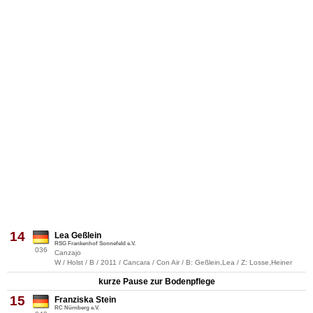
14
Lea Geßlein
RSG Frankenhof Sonnefeld e.V.
036
Canzajo
W / Holst / B / 2011 / Cancara / Con Air / B: Geßlein,Lea / Z: Losse,Heiner
kurze Pause zur Bodenpflege
15
Franziska Stein
RC Nürnberg e.V.