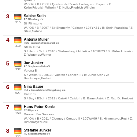
W / Old / B / 2008 / Quidam de Revel / Ludwig von Bayern / B:
Koller,Friedrich-Wilhelm / Z: Koller,Friedrich-Wilhelm
3
Sabine Stein
RC Nürnberg e.V.
315
Sir Flintstone
W / OS / B / 2007 / Sir Shutterfly / Colman / 104YK51 / B: Stein,Franziska / Z:
Stein,Sabine
4
Antonia Müller
RSG Frankenhof Sonnefeld e.V.
319
Stella 1024
S / Hann / Schi / 2010 / Stolzenberg / Athletico / 105KI23 / B: Müller,Antonia /
Z: Wegener,Werner
5
Jan Junker
RC Stephansmühle e.V.
332
Verona B
S / Westf / B / 2013 / Valeron / Lancer III / B: Junker,Jan / Z:
Brockmeyer,Herbert
6
Nina Bauer
RuFV Sonnefeld und Umgebung e.V.
027
Cadiz 62
S / Bay / BSchi / 2012 / Catoki / Calido I / B: Bauer,Astrid / Z: Rau,Dr. Heribert
7
Hans-Peter Konle
RC Küps e.V.
153
Dressed For Success
W / Old / B / 2011 / Clooney / Corrado II / 105WA06 / B: Hintermayer,Resi / Z:
Hintermayer,Resi
8
Stefanie Junker
RC Stephansmühle e.V.
232