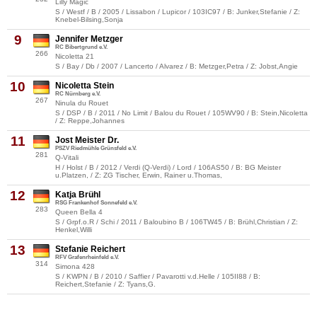
Lilly Magic
S / Westf / B / 2005 / Lissabon / Lupicor / 103IC97 / B: Junker,Stefanie / Z:
Knebel-Bilsing,Sonja
9
Jennifer Metzger
RC Bibertgrund e.V.
266
Nicoletta 21
S / Bay / Db / 2007 / Lancerto / Alvarez / B: Metzger,Petra / Z: Jobst,Angie
10
Nicoletta Stein
RC Nürnberg e.V.
267
Ninula du Rouet
S / DSP / B / 2011 / No Limit / Balou du Rouet / 105WV90 / B: Stein,Nicoletta
/ Z: Reppe,Johannes
11
Jost Meister Dr.
PSZV Riedmühle Grünsfeld e.V.
281
Q-Vitali
H / Holst / B / 2012 / Verdi (Q-Verdi) / Lord / 106AS50 / B: BG Meister
u.Platzen, / Z: ZG Tischer, Erwin, Rainer u.Thomas,
12
Katja Brühl
RSG Frankenhof Sonnefeld e.V.
283
Queen Bella 4
S / Grpf.o.R / Schi / 2011 / Baloubino B / 106TW45 / B: Brühl,Christian / Z:
Henkel,Willi
13
Stefanie Reichert
RFV Grafenrheinfeld e.V.
314
Simona 428
S / KWPN / B / 2010 / Saffier / Pavarotti v.d.Helle / 105II88 / B:
Reichert,Stefanie / Z: Tyans,G.