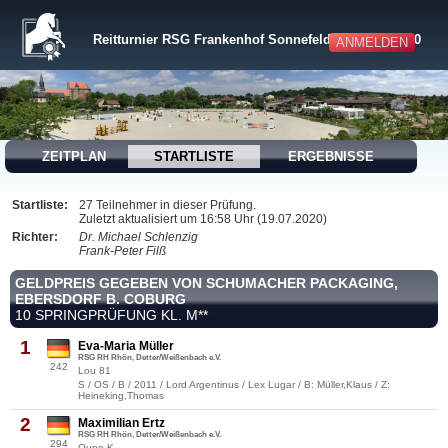
Reitturnier RSG Frankenhof Sonnefeld 18.-19.07.2020
ANMELDEN
ZEITPLAN
STARTLISTE
ERGEBNISSE
Startliste:
27 Teilnehmer in dieser Prüfung.
Zuletzt aktualisiert um 16:58 Uhr (19.07.2020)
Richter:
Dr. Michael Schlenzig
Frank-Peter Filß
GELDPREIS GEGEBEN VON SCHUMACHER PACKAGING,
EBERSDORF B. COBURG
10 SPRINGPRÜFUNG KL. M**
1
Eva-Maria Müller
RSG RH Rhön, Detter/Weißenbach e.V.
242
Lou 81
S / OS / B / 2011 / Lord Argentinus / Lex Lugar / B: Müller,Klaus / Z:
Heineking,Thomas
2
Maximilian Ertz
RSG RH Rhön, Detter/Weißenbach e.V.
294
Quno K