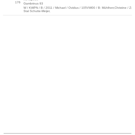
176
Gambrinus 93
W / KWPN / B / 2011 / Michael / Ovidius / 105VW00 / B: Mühlherr,Christine / Z:
Stal Schutte-Meijer,