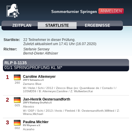
ANMELDEN
Sommerturnier Springen 3
ZEITPLAN
STARTLISTE
ERGEBNISSE
Startliste:
22 Teilnehmer in dieser Prüfung.
Zuletzt aktualisiert um 17:41 Uhr (16.07.2020)
Richter:
Stefanie Serowy
Bernd-Dieter Althüser
RLP 0-1135
01/1 SPRINGPRÜFUNG KL.M*
1
Caroline Altemeyer
ZRFV Schwerte e.V.
260
Zantano Blue
W / Holst / Schi / 2012 / Zirocco Blue (ex: Quamikase de / Corrado I /
105MD59 / B: Altemeyer,Caroline / Z: Wullweber,Kai
2
Jan-Henrik Oestersandforth
ZRFV Rietberg-Druffel e.V.
005
Alexxico
W / DSP / Schi / 2013 / Arctic / Firebird / B: Oestersandforth,Wilfried / Z:
Wrana,Michael
3
Paulina Michler
RV Rhynern e.V.
002
Acaraho