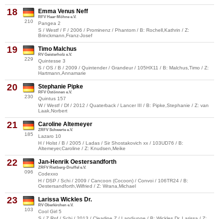
18
Emma Venus Neff
RFV Haar-Möhne e.V.
210
Pangea 2
S / Westf / F / 2006 / Prominenz / Phantom / B: Rochell,Kathrin / Z:
Brinckmann,Franz-Josef
19
Timo Malchus
RV Geisterholz e.V.
229
Quintesse 3
S / OS / B / 2009 / Quintender / Grandeur / 105HX11 / B: Malchus,Timo / Z:
Hartmann,Annamarie
20
Stephanie Pipke
RFV Ostönnen e.V.
230
Quintus 157
W / Westf / Df / 2012 / Quaterback / Lancer III / B: Pipke,Stephanie / Z: van
Laak,Norbert
21
Caroline Altemeyer
ZRFV Schwerte e.V.
185
Lazaro 10
H / Holst / B / 2005 / Ladas / Sir Shostakovich xx / 103UD76 / B:
Altemeyer,Caroline / Z: Knudsen,Meike
22
Jan-Henrik Oestersandforth
ZRFV Rietberg-Druffel e.V.
096
Codexxo
H / DSP / Schi / 2009 / Cancoon (Cocoon) / Convoi / 106TR24 / B:
Oestersandforth,Wilfried / Z: Wrana,Michael
23
Larissa Wickles Dr.
RV Oberkirchen e.V.
103
Cool Girl 5
S / Z.Rpf / Schi / 2013 / Clearline Z / Landjunge / B: Wickles,Dr. Larissa / Z: