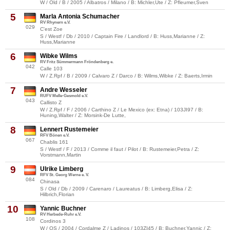
W / Old / B / 2005 / Albatros / Milano / B: Michler,Ute / Z: Pfleumer,Sven
5
Marla Antonia Schumacher
RV Rhynern e.V.
029
C'est Zoe
S / Westf / Db / 2010 / Captain Fire / Landlord / B: Huss,Marianne / Z:
Huss,Marianne
6
Wibke Wilms
RV Fritz Sümmermann Fröndenberg e.
042
Calle 103
W / Z.Rpf / B / 2009 / Calvaro Z / Darco / B: Wilms,Wibke / Z: Baerts,Irmin
7
Andre Wesseler
RUFV Melle-Gesmold e.V.
043
Callisto Z
W / Z.Rpf / F / 2006 / Carthino Z / Le Mexico (ex: Etna) / 103JI97 / B:
Huning,Walter / Z: Morsink-De Lutte,
8
Lennert Rustemeier
RFV Bönen e.V.
067
Chablis 161
S / Westf / F / 2013 / Comme il faut / Pilot / B: Rustemeier,Petra / Z:
Vorstmann,Martin
9
Ulrike Limberg
RFV St. Georg Werne e. V.
084
Chinasa
S / Old / Db / 2009 / Carenaro / Laureatus / B: Limberg,Elisa / Z:
Hilbrich,Florian
10
Yannic Buchner
RV Herbede-Ruhr e.V.
108
Cordinos 3
W / OS / 2004 / Cordalme Z / Ladinos / 103ZI45 / B: Buchner,Yannic / Z: