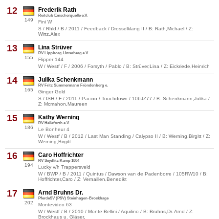
12
Frederik Rath
Reitclub Emscherquelle e.V.
149
Fini W
S / Rhld / B / 2011 / Feedback / Drosselklang II / B: Rath,Michael / Z:
Wirtz,Alex
13
Lina Strüver
RV Lippborg-Unterberg e.V.
155
Flipper 144
W / Westf / F / 2006 / Forsyth / Pablo / B: Strüver,Lina / Z: Eickriede,Heinrich
14
Julika Schenkmann
RV Fritz Sümmermann Fröndenberg e.
165
Ginger Gold
S / ISH / F / 2011 / Pacino / Touchdown / 106JZ77 / B: Schenkmann,Julika /
Z: Mcmahon,Maureen
15
Kathy Werning
RV Helleforth e.V.
186
Le Bonheur 4
W / Westf / B / 2012 / Last Man Standing / Calypso II / B: Werning,Birgitt / Z:
Werning,Birgitt
16
Caro Hoffrichter
RV Seydlitz Kamp 1884
194
Lucky v/h Trappersveld
W / BWP / B / 2011 / Quintus / Dawson van de Padenborre / 105RW10 / B:
Hoffrichter,Caro / Z: Vernaillen,Benedikt
17
Arnd Bruhns Dr.
PferdeSV (PSV) Steinhagen-Brockhage
202
Montevideo 63
W / Westf / B / 2010 / Monte Bellini / Aquilino / B: Bruhns,Dr. Arnd / Z:
Brockhaus u. Gläser,