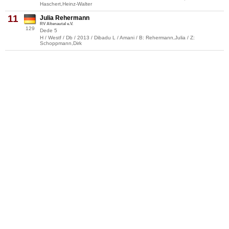
Haschert,Heinz-Walter
11
Julia Rehermann
RV Altenautal e.V.
129
Dede 5
H / Westf / Db / 2013 / Dibadu L / Amani / B: Rehermann,Julia / Z:
Schoppmann,Dirk