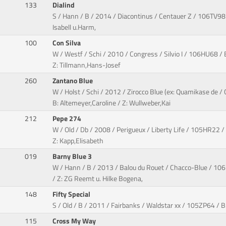
133
Dialind
S / Hann / B / 2014 / Diacontinus / Centauer Z / 106TV98 
Isabell u.Harm,
100
Con Silva
W / Westf / Schi / 2010 / Congress / Silvio I / 106HU68 / 
Z: Tillmann,Hans-Josef
260
Zantano Blue
W / Holst / Schi / 2012 / Zirocco Blue (ex: Quamikase de 
B: Altemeyer,Caroline / Z: Wullweber,Kai
212
Pepe 274
W / Old / Db / 2008 / Perigueux / Liberty Life / 105HR22 / 
Z: Kapp,Elisabeth
019
Barny Blue 3
W / Hann / B / 2013 / Balou du Rouet / Chacco-Blue / 1
/ Z: ZG Reemt u. Hilke Bogena,
148
Fifty Special
S / Old / B / 2011 / Fairbanks / Waldstar xx / 105ZP64 / B:
115
Cross My Way