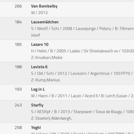
266
Van Bambelby
W / 2012
184
Lausemädchen
S / Westf / Schi / 2008 / Lausejunge / Polany / B: Tillman
Josef
185
Lazaro 10
H / Holst / B / 2005 / Ladas / Sir Shostakovich xx / 103UD
Z: Knudsen,Meike
188
Levista 6
S / Old / Schi / 2012 / Levisonn / Argentinus / 105YP70 /
Z: Rump,Markus
193
Log in L
W / Hann / B / 2011 / Lacan / Acord II / B: Lerch,Susan / 
243
Starfly
S / AESRpf / B / 2013 / Starpower / Sioux de Baugy / 10
Z: Stoeterij Aldenbergh,
258
Yoghi