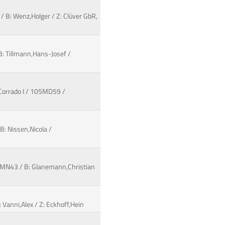
/ B: Wenz,Holger / Z: Clüver GbR,
B: Tillmann,Hans-Josef /
/ Corrado I / 105MD59 /
B: Nissen,Nicola /
06MN43 / B: Glanemann,Christian
 Vanni,Alex / Z: Eckhoff,Hein