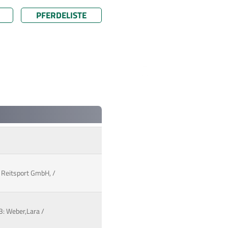
PFERDELISTE
: Reitsport GmbH, /
 B: Weber,Lara /