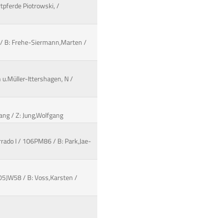
tpferde Piotrowski, /
s / B: Frehe-Siermann,Marten /
 u.Müller-Ittershagen, N /
gang / Z: Jung,Wolfgang
rrado I / 106PM86 / B: Park,Jae-
105JW58 / B: Voss,Karsten /