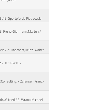
Vanni,Alex /
 / B: Sportpferde Piotrowski,
 B: Frehe-Siermann,Marten /
arie / Z: Haschert,Heinz-Walter
re / 105RW10 /
P.Consulting, / Z: Jansen,Franz-
rth,Wilfried / Z: Wrana,Michael