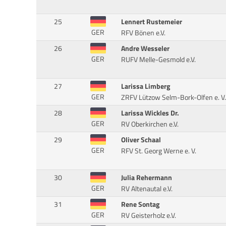
25
Lennert Rustemeier
GER
RFV Bönen e.V.
26
Andre Wesseler
GER
RUFV Melle-Gesmold e.V.
27
Larissa Limberg
GER
ZRFV Lützow Selm-Bork-Olfen e. V.
28
Larissa Wickles Dr.
GER
RV Oberkirchen e.V.
29
Oliver Schaal
GER
RFV St. Georg Werne e. V.
30
Julia Rehermann
GER
RV Altenautal e.V.
31
Rene Sontag
GER
RV Geisterholz e.V.