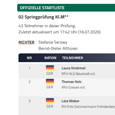
OFFIZIELLE STARTLISTE
02 Springprüfung Kl.M**
43 Teilnehmer in dieser Prüfung.
Zuletzt aktualisiert um 17:42 Uhr (16.07.2020)
RICHTER
Stefanie Serowy
Bernd-Dieter Althüser
NR
NATION
TEILNEHMER
1
Laura Strehmel
GER
RFV HLG Neustadt e.V.
2
Thomas Holz
GER
RFV Greven e.V.
3
Lara Weber
GER
RV Fritz Sümmermann Fröndenberg