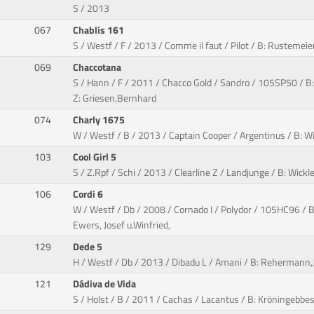
S / 2013
067
Chablis 161
S / Westf / F / 2013 / Comme il faut / Pilot / B: Rustemei
069
Chaccotana
S / Hann / F / 2011 / Chacco Gold / Sandro / 105SP50 / B:
Z: Griesen,Bernhard
074
Charly 1675
W / Westf / B / 2013 / Captain Cooper / Argentinus / B: Wil
103
Cool Girl 5
S / Z.Rpf / Schi / 2013 / Clearline Z / Landjunge / B: Wickle
106
Cordi 6
W / Westf / Db / 2008 / Cornado I / Polydor / 105HC96 / 
Ewers, Josef u.Winfried,
129
Dede 5
H / Westf / Db / 2013 / Dibadu L / Amani / B: Rehermann,
121
Dádiva de Vida
S / Holst / B / 2011 / Cachas / Lacantus / B: Kröningebbes