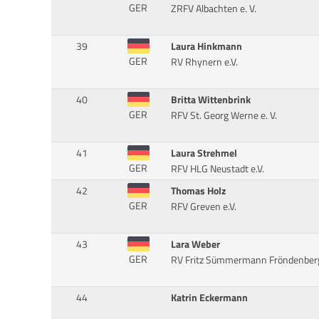
GER
ZRFV Albachten e. V.
39
Laura Hinkmann
GER
RV Rhynern e.V.
40
Britta Wittenbrink
GER
RFV St. Georg Werne e. V.
41
Laura Strehmel
GER
RFV HLG Neustadt e.V.
42
Thomas Holz
GER
RFV Greven e.V.
43
Lara Weber
GER
RV Fritz Sümmermann Fröndenberg
44
Katrin Eckermann