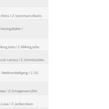
er,Petra / Z: Vorstmann,Martin
 Huning,Walter /
king,Jutta / Z: Wilking,Jutta
s,Dr. Larissa / Z: Schmitz,Gilles
B: Wießner,Wolfgang / Z: ZG
Julia / Z: Schoppmann,Dirk
,Luisa / Z: Janßen,Karin