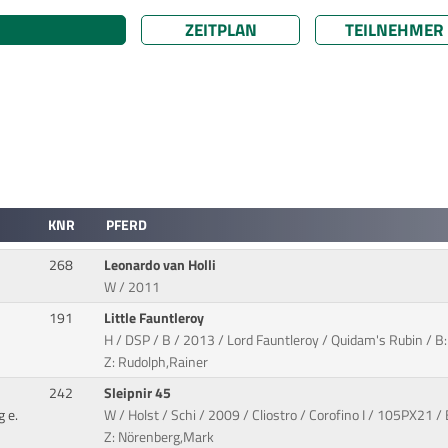
ZEITPLAN
TEILNEHMER
KNR
PFERD
268
Leonardo van Holli
W / 2011
191
Little Fauntleroy
H / DSP / B / 2013 / Lord Fauntleroy / Quidam's Rubin / B
Z: Rudolph,Rainer
242
Sleipnir 45
 e.
W / Holst / Schi / 2009 / Cliostro / Corofino I / 105PX21 /
Z: Nörenberg,Mark