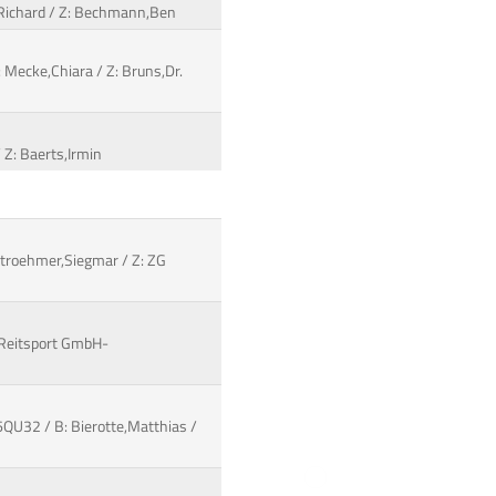
r,Richard / Z: Bechmann,Ben
: Mecke,Chiara / Z: Bruns,Dr.
 Z: Baerts,Irmin
Stroehmer,Siegmar / Z: ZG
: Reitsport GmbH-
6QU32 / B: Bierotte,Matthias /