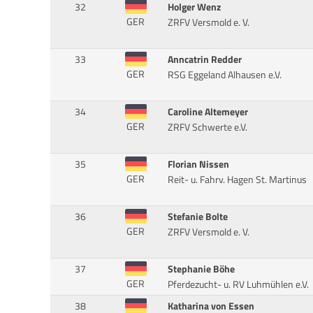
32
Holger Wenz
GER
ZRFV Versmold e. V.
33
Anncatrin Redder
GER
RSG Eggeland Alhausen e.V.
34
Caroline Altemeyer
GER
ZRFV Schwerte e.V.
35
Florian Nissen
GER
Reit- u. Fahrv. Hagen St. Martinus
36
Stefanie Bolte
GER
ZRFV Versmold e. V.
37
Stephanie Böhe
GER
Pferdezucht- u. RV Luhmühlen e.V.
38
Katharina von Essen