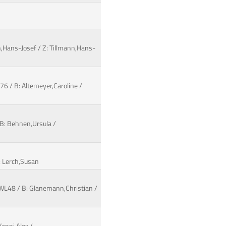
n,Hans-Josef / Z: Tillmann,Hans-
76 / B: Altemeyer,Caroline /
 B: Behnen,Ursula /
Z: Lerch,Susan
6WL48 / B: Glanemann,Christian /