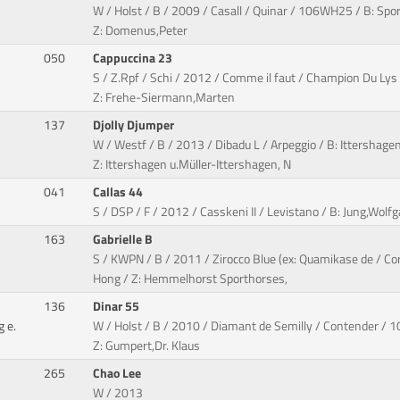
W / Holst / B / 2009 / Casall / Quinar / 106WH25 / B: Spor
Z: Domenus,Peter
050
Cappuccina 23
S / Z.Rpf / Schi / 2012 / Comme il faut / Champion Du Ly
Z: Frehe-Siermann,Marten
137
Djolly Djumper
W / Westf / B / 2013 / Dibadu L / Arpeggio / B: Ittershagen
Z: Ittershagen u.Müller-Ittershagen, N
041
Callas 44
S / DSP / F / 2012 / Casskeni II / Levistano / B: Jung,Wolf
163
Gabrielle B
S / KWPN / B / 2011 / Zirocco Blue (ex: Quamikase de / Co
Hong / Z: Hemmelhorst Sporthorses,
136
Dinar 55
 e.
W / Holst / B / 2010 / Diamant de Semilly / Contender / 
Z: Gumpert,Dr. Klaus
265
Chao Lee
W / 2013