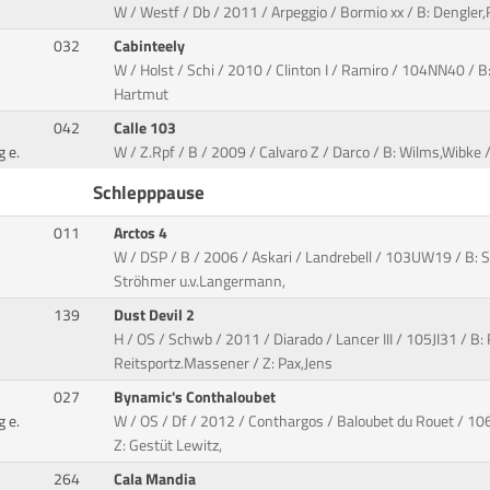
W / Westf / Db / 2011 / Arpeggio / Bormio xx / B: Dengle
032
Cabinteely
W / Holst / Schi / 2010 / Clinton I / Ramiro / 104NN40 / B
Hartmut
042
Calle 103
 e.
W / Z.Rpf / B / 2009 / Calvaro Z / Darco / B: Wilms,Wibke /
Schlepppause
011
Arctos 4
W / DSP / B / 2006 / Askari / Landrebell / 103UW19 / B: 
Ströhmer u.v.Langermann,
139
Dust Devil 2
H / OS / Schwb / 2011 / Diarado / Lancer III / 105JI31 / B
Reitsportz.Massener / Z: Pax,Jens
027
Bynamic's Conthaloubet
 e.
W / OS / Df / 2012 / Conthargos / Baloubet du Rouet / 10
Z: Gestüt Lewitz,
264
Cala Mandia