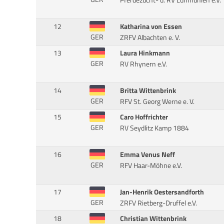
Pferdezucht- u. RV Luhmühlen e.V.
12
Katharina von Essen
GER
ZRFV Albachten e. V.
13
Laura Hinkmann
GER
RV Rhynern e.V.
14
Britta Wittenbrink
GER
RFV St. Georg Werne e. V.
15
Caro Hoffrichter
GER
RV Seydlitz Kamp 1884
16
Emma Venus Neff
GER
RFV Haar-Möhne e.V.
17
Jan-Henrik Oestersandforth
GER
ZRFV Rietberg-Druffel e.V.
18
Christian Wittenbrink