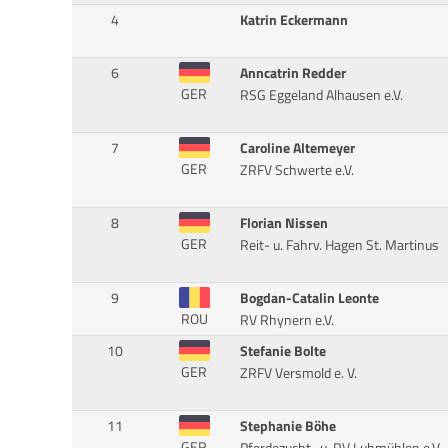
4
Katrin Eckermann
6
Anncatrin Redder
GER
RSG Eggeland Alhausen e.V.
7
Caroline Altemeyer
GER
ZRFV Schwerte e.V.
8
Florian Nissen
GER
Reit- u. Fahrv. Hagen St. Martinus
9
Bogdan-Catalin Leonte
ROU
RV Rhynern e.V.
10
Stefanie Bolte
GER
ZRFV Versmold e. V.
11
Stephanie Böhe
GER