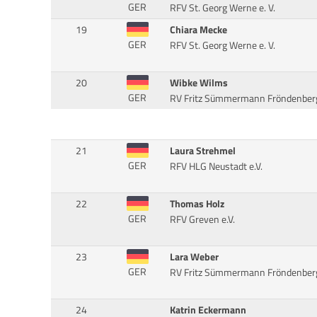
GER
RFV St. Georg Werne e. V.
19
Chiara Mecke
GER
RFV St. Georg Werne e. V.
20
Wibke Wilms
GER
RV Fritz Sümmermann Fröndenberg
21
Laura Strehmel
GER
RFV HLG Neustadt e.V.
22
Thomas Holz
GER
RFV Greven e.V.
23
Lara Weber
GER
RV Fritz Sümmermann Fröndenberg
24
Katrin Eckermann