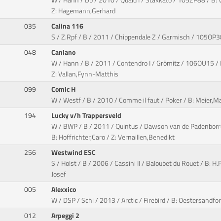
W / Hann / Db / 2010 / Quaid I / Stakkato / 105ZP88 / B: 
Z: Hagemann,Gerhard
035
Calina 116
S / Z.Rpf / B / 2011 / Chippendale Z / Garmisch / 105OP38
048
Caniano
W / Hann / B / 2011 / Contendro I / Grömitz / 106OU15 /
Z: Vallan,Fynn-Matthis
099
Comic H
W / Westf / B / 2010 / Comme il faut / Poker / B: Meier,M
194
Lucky v/h Trappersveld
W / BWP / B / 2011 / Quintus / Dawson van de Padenbor
B: Hoffrichter,Caro / Z: Vernaillen,Benedikt
256
Westwind ESC
S / Holst / B / 2006 / Cassini II / Baloubet du Rouet / B: H.
Josef
005
Alexxico
W / DSP / Schi / 2013 / Arctic / Firebird / B: Oestersandfo
012
Arpeggi 2