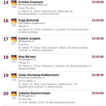
14
Kristina Kremeyer
15:18:00
RFV Gustav Rau Westbevern e. V.
198
Feine Piccolina
S / Westf / B / 2010 / Fürst Piccolo / Wellcome / B:
Kremeyer,Kristina / Z: Ronne,Heinrich
16
Katja Behrendt
15:30:00
RUFV Spelle u. Umgebung e.V.
202
Fiderhit 3
W / Westf / B / 2014 / Fidertanz / Laudabilis / B: Behrendt,Katja /
Z: Behrendt,Katja
17
Kathrin Jungnitz
15:36:00
RFV Vornholz e.V.
207
First Fritz
W / Westf / F / 2012 / First Selection / Medici / B: Uthmann,Birgit
u.Bernd / Z: Uthmann,Bernhard
18
Nina Micheel
15:42:00
RFV Emsdetten e.V.
215
Freitag 31
W / Westf / F / 2014 / Fiderbach / Coldplay / B: Nieswandt,Silke / Z:
Nieswandt,Silke
19
Sonja Veerkamp-Rabbermann
15:48:00
RFV von Lützow Herford e. V.
176
Donna Medici 2
S / Hann / R / 2011 / Don Frederico / Wolkentanz I / B:
Sülwald,Hans-Joachim / Z: Albers,Arnold
20
Johanna Baumscheiper
15:54:00
RFV Borghorst e.V.
218
Frozen Elsa
S / Irl.W / BSche / 2011 / B: Baumscheiper,Johanna