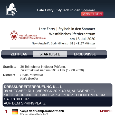
Late Entry | Stylisch in den Sommer
ANMELDEN
ZEITPLAN
STARTLISTE
ERGEBNISSE
Startliste:
36 Teilnehmer in dieser Prüfung.
Zuletzt aktualisiert um 19:57 Uhr (17.08.2020)
Richter:
Heidi Rosenthal
Katja Bentler
DRESSURREITERPRÜFUNG KL. L
08 AUFGABE: RL1 (VIERECK 20 X 40 M, AUSWENDIG)
SIEGEREHRUNG DER AN 1.-3. ST. PLATZ. TEILNEHMER UM
CA. 18.30 UHR
AUF DEM SPRINGPLATZ
1
Sonja Veerkamp-Rabbermann
14:00:00
RFV von Lützow Herford e. V.