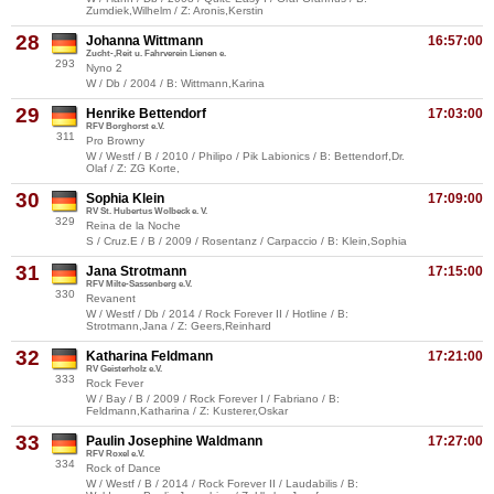
Zumdiek,Wilhelm / Z: Aronis,Kerstin
28
Johanna Wittmann
16:57:00
Zucht-,Reit u. Fahrverein Lienen e.
293
Nyno 2
W / Db / 2004 / B: Wittmann,Karina
29
Henrike Bettendorf
17:03:00
RFV Borghorst e.V.
311
Pro Browny
W / Westf / B / 2010 / Philipo / Pik Labionics / B: Bettendorf,Dr.
Olaf / Z: ZG Korte,
30
Sophia Klein
17:09:00
RV St. Hubertus Wolbeck e. V.
329
Reina de la Noche
S / Cruz.E / B / 2009 / Rosentanz / Carpaccio / B: Klein,Sophia
31
Jana Strotmann
17:15:00
RFV Milte-Sassenberg e.V.
330
Revanent
W / Westf / Db / 2014 / Rock Forever II / Hotline / B:
Strotmann,Jana / Z: Geers,Reinhard
32
Katharina Feldmann
17:21:00
RV Geisterholz e.V.
333
Rock Fever
W / Bay / B / 2009 / Rock Forever I / Fabriano / B:
Feldmann,Katharina / Z: Kusterer,Oskar
33
Paulin Josephine Waldmann
17:27:00
RFV Roxel e.V.
334
Rock of Dance
W / Westf / B / 2014 / Rock Forever II / Laudabilis / B: