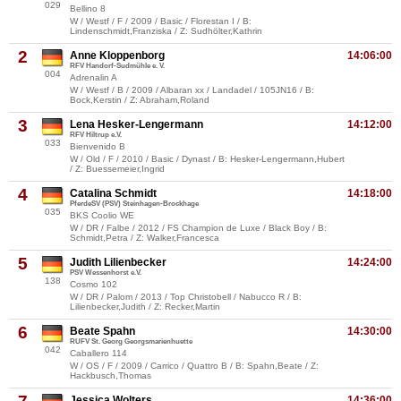
029
Bellino 8
W / Westf / F / 2009 / Basic / Florestan I / B:
Lindenschmidt,Franziska / Z: Sudhölter,Kathrin
2
Anne Kloppenborg
14:06:00
RFV Handorf-Sudmühle e. V.
004
Adrenalin A
W / Westf / B / 2009 / Albaran xx / Landadel / 105JN16 / B:
Bock,Kerstin / Z: Abraham,Roland
3
Lena Hesker-Lengermann
14:12:00
RFV Hiltrup e.V.
033
Bienvenido B
W / Old / F / 2010 / Basic / Dynast / B: Hesker-Lengermann,Hubert
/ Z: Buessemeier,Ingrid
4
Catalina Schmidt
14:18:00
PferdeSV (PSV) Steinhagen-Brockhage
035
BKS Coolio WE
W / DR / Falbe / 2012 / FS Champion de Luxe / Black Boy / B:
Schmidt,Petra / Z: Walker,Francesca
5
Judith Lilienbecker
14:24:00
PSV Wessenhorst e.V.
138
Cosmo 102
W / DR / Palom / 2013 / Top Christobell / Nabucco R / B:
Lilienbecker,Judith / Z: Recker,Martin
6
Beate Spahn
14:30:00
RUFV St. Georg Georgsmarienhuette
042
Caballero 114
W / OS / F / 2009 / Carrico / Quattro B / B: Spahn,Beate / Z:
Hackbusch,Thomas
Jessica Wolters
14:36:00