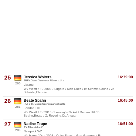
25
Jessica Wolters
16:39:00
ZRFV Diana Diersfordt Flüren u.U. e
260
Liwanu
W / Westf / F / 2009 / Lugato / Mon Cheri / B: Schmitt,Carina / Z:
Schröter,Claudia
26
Beate Spahn
16:45:00
RUFV St. Georg Georgsmarienhuette
261
London Hill
W / Westf / F / 2013 / Lemony's Nicket / Damon Hill / B:
Spahn,Beate / Z: Reyering,Dr. Ansgar
27
Nadine Teupe
16:51:00
RV Albersloh e.V.
288
Nesquick WZ
W / Hann / Db / 2008 / Quite Easy I / Graf Grannus / B: