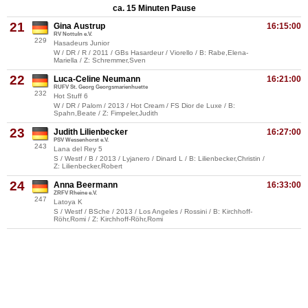
ca. 15 Minuten Pause
21
Gina Austrup
16:15:00
RV Nottuln e.V.
229
Hasadeurs Junior
W / DR / R / 2011 / GBs Hasardeur / Viorello / B: Rabe,Elena-
Mariella / Z: Schremmer,Sven
22
Luca-Celine Neumann
16:21:00
RUFV St. Georg Georgsmarienhuette
232
Hot Stuff 6
W / DR / Palom / 2013 / Hot Cream / FS Dior de Luxe / B:
Spahn,Beate / Z: Fimpeler,Judith
23
Judith Lilienbecker
16:27:00
PSV Wessenhorst e.V.
243
Lana del Rey 5
S / Westf / B / 2013 / Lyjanero / Dinard L / B: Lilienbecker,Christin /
Z: Lilienbecker,Robert
24
Anna Beermann
16:33:00
ZRFV Rheine e.V.
247
Latoya K
S / Westf / BSche / 2013 / Los Angeles / Rossini / B: Kirchhoff-
Röhr,Romi / Z: Kirchhoff-Röhr,Romi