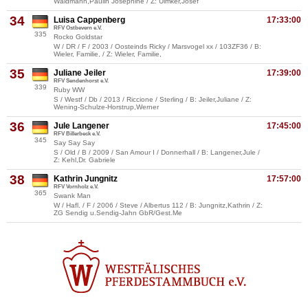
Waldmann,Paulin Josephine / Z: Ulmker,Josef
34
Luisa Cappenberg
17:33:00
RFV Ostbevern e.V.
335
Rocko Goldstar
W / DR / F / 2003 / Oosteinds Ricky / Marsvogel xx / 103ZF36 / B:
Wieler, Familie, / Z: Wieler, Familie,
35
Juliane Jeiler
17:39:00
RFV Sendenhorst e.V.
339
Ruby WW
S / Westf / Db / 2013 / Riccione / Sterling / B: Jeiler,Juliane / Z:
Wening-Schulze-Horstrup,Werner
36
Jule Langener
17:45:00
RFV Billerbeck e.V.
345
Say Say Say
S / Old / B / 2009 / San Amour I / Donnerhall / B: Langener,Jule /
Z: Kehl,Dr. Gabriele
38
Kathrin Jungnitz
17:57:00
RFV Vornholz e.V.
365
Swank Man
W / Hafl. / F / 2006 / Steve / Albertus 112 / B: Jungnitz,Kathrin / Z:
ZG Sendig u.Sendig-Jahn GbR/Gest.Me