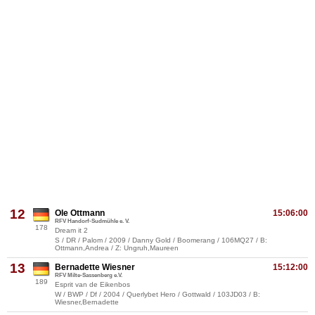
12
Ole Ottmann
15:06:00
RFV Handorf-Sudmühle e. V.
178
Dream it 2
S / DR / Palom / 2009 / Danny Gold / Boomerang / 106MQ27 / B:
Ottmann,Andrea / Z: Ungruh,Maureen
13
Bernadette Wiesner
15:12:00
RFV Milte-Sassenberg e.V.
189
Esprit van de Eikenbos
W / BWP / Df / 2004 / Querlybet Hero / Gottwald / 103JD03 / B:
Wiesner,Bernadette