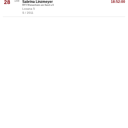
28
148
Sabrina Linzmeyer
18:52:00
RFV Weisenheim am Sand e.V.
Loxana 5
S / 2011