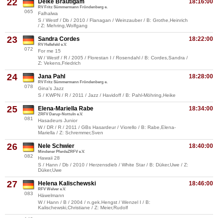
22
Deike Bräutigam
18:16:00
RV Fritz Sümmermann Fröndenberg e.
065
Falhalwa
S / Westf / Db / 2010 / Flanagan / Weinzauber / B: Grothe,Heinrich
/ Z: Mehring,Wolfgang
23
Sandra Cordes
18:22:00
RV Hellefeld e.V.
072
For me 15
W / Westf / R / 2005 / Florestan I / Rosendahl / B: Cordes,Sandra /
Z: Vekens,Friedrich
24
Jana Pahl
18:28:00
RV Fritz Sümmermann Fröndenberg e.
078
Gina's Jazz
S / KWPN / R / 2011 / Jazz / Havidoff / B: Pahl-Möhring,Heike
25
Elena-Mariella Rabe
18:34:00
ZRFV Darup-Nottuln e.V.
081
Hasadeurs Junior
W / DR / R / 2011 / GBs Hasardeur / Viorello / B: Rabe,Elena-
Mariella / Z: Schremmer,Sven
26
Nele Schwier
18:40:00
Mindener PferdeZRFV e.V.
082
Hawaii 28
S / Hann / Db / 2010 / Herzensdieb / White Star / B: Düker,Uwe / Z:
Düker,Uwe
27
Helena Kalischewski
18:46:00
RFV Welver e.V.
083
Häwelmann
W / Hann / B / 2004 / n.gek.Hengst / Wenzel I / B:
Kalischewski,Christiane / Z: Meier,Rudolf