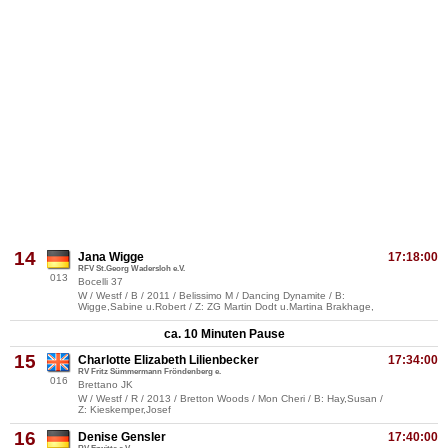
14
Jana Wigge
17:18:00
RFV St.Georg Wadersloh e.V.
013
Bocelli 37
W / Westf / B / 2011 / Belissimo M / Dancing Dynamite / B:
Wigge,Sabine u.Robert / Z: ZG Martin Dodt u.Martina Brakhage,
ca. 10 Minuten Pause
15
Charlotte Elizabeth Lilienbecker
17:34:00
RV Fritz Sümmermann Fröndenberg e.
016
Brettano JK
W / Westf / R / 2013 / Bretton Woods / Mon Cheri / B: Hay,Susan /
Z: Kieskemper,Josef
16
Denise Gensler
17:40:00