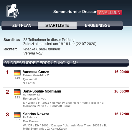
Sommerturnier Dressur4
ANMELDEN
ZEITPLAN
STARTLISTE
ERGEBNISSE
Startliste:
28 Teilnehmer in dieser Prüfung.
Zuletzt aktualisiert um 19:18 Uhr (22.07.2020)
Richter:
Wiebke Cordt-Humpert
Verena Voß
03 DRESSURREITERPRÜFUNG KL.M*
1
Vanessa Conze
16:00:00
Reitclub Marienfeld e. V.
149
Quirina 28
S / 2010
2
Jana-Sophie Möllmann
16:06:00
RV Rhynern e.V.
123
Romance for you
S / Westf / F / 2011 / Romanov Blue Hors / Fürst Piccolo / B:
Möllmann,Petra / Z: Dahlhoff,Frank
3
Sabrina Nawrot
16:12:00
RV Ahlen e.V.
057
Dos Barrios
W / DR / Db / 2006 / Dacapo / Llanarth Most Triton 20328 / B:
Möhl,Stephanie / Z: Korte,Karen