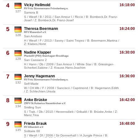
4
Vicky Hellmold
16:18:00
RV Fritz Sümmermann Fröndenberg e.
127
Samora B
S / Westf / B / 2011 / San Amour I / Riccio / B: Bombeck,Dr. Franz-
Josef / Z: Bombeck,Dr. Franz-Josef
5
Theresa Beermann
16:24:00
RFV Warendorf e.V.
128
San Anidaso
H / Westf / F / 2013 / Savoy / Saint Tropez / B: Beermann,Martina /
Z: Klabes,Horst
6
Nadine Klapper
16:30:00
PferdeSV (PSV) Steinhagen-Brockhage
129
San Cassiano 2
H / Hann / Db / 2009 / San Amour I / White Star / B: Griesinger-
Scherbel,Sabine / Z: Krause,Hans-Joachim
7
Jenny Hagemann
16:36:00
RV Fritz Sümmermann Fröndenberg e.
132
Self-Made
W / CH.Wb / F / 2008 / Sancisco / Caprimond / B: Hagemann,Edith
/ Z: Schlechten,Ursula
8
Anke Brüske
16:42:00
ZRFV St.Hubertus Neuenkirchen e.V.
134
Smiling Sun
S / Trak. / Db / 2010 / Herzensdieb / Gribaldi / B: Brüske,Anke / Z:
Manz,Tina
9
Frieda Brauk
16:48:00
RV Albersloh e.V.
135
Solitaire 66
S / Westf / Df / 2006 / Sir Donnerhall I / A Jungle Prince / B: