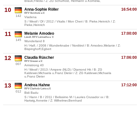
Brauk,Frieda / Z: ZG Schürholz, Hermann u.Kornelia,
10
Anna-Sophie Röller
16:54:00
RFV Vornholz e.V.
142
Viadena
S / Westf / Df / 2012 / Vitalis / Mon Cheri / B: Pieke,Heinrich / Z:
Pieke,Heinrich
11
Melanie Amodeo
17:00:00
Ländl. RFV Letmathe e. V.
145
Wunderland 8
H / Hafl. / 2008 / Wunderknabe / Nordtirol / B: Amodeo,Melanie / Z:
Bispinghoff,Egbert
12
Claudia Rüscher
17:06:00
RFV Greven e.V.
007
Armstrong 40
H / Westf / 2013 / Ampere (NLD) / Diamond Hit / B: ZG
Kaldewei,Michaela u.Franz Dieter / Z: ZG Kaldewei,Michaela
u.Franz Dieter
13
Andrea Hahne
17:12:00
RFV Clarholz-Lette e.V.
012
Bidi Badu
S / Hann / B / 2011 / Belissimo M / Lauries Crusador xx / B:
Hartwig,Annette / Z: Wilhelmer,Bernhard