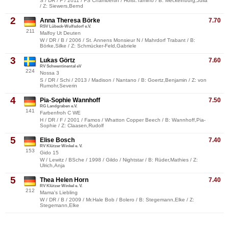
S / DR / F / 2011 / FS Chambertin / Holst.Tamino / B: Meckelnburg,Julia
/ Z: Siewers,Bernd
2
Anna Theresa Börke
7.70
RSV Lübeck-Wulfsdorf e.V.
211
Malfoy Ut Deuten
W / DR / B / 2006 / St. Annens Monsieur N / Mahrdorf Trabant / B:
Börke,Silke / Z: Schmücker-Feld,Gabriele
3
Lukas Görtz
7.60
RV Schwentinental eV
224
Nossa 3
S / DR / Schi / 2013 / Madison / Nantano / B: Goertz,Benjamin / Z: von
Rumohr,Severin
4
Pia-Sophie Wannhoff
7.50
RG Landgraben e.V.
141
Farbenfroh C WE
H / DR / F / 2001 / Famos / Whatton Copper Beech / B: Wannhoff,Pia-
Sophie / Z: Claasen,Rudolf
5
Elise Bosch
7.40
RV Klützer Winkel e. V.
153
Gido 15
W / Lewitz / BSche / 1998 / Gildo / Nightstar / B: Rüder,Mathies / Z:
Ulrich,Anja
5
Thea Helen Horn
7.40
RV Klützer Winkel e. V.
212
Mama's Liebling
W / DR / B / 2009 / Mr.Hale Bob / Bolero / B: Stegemann,Elke / Z:
Stegemann,Elke