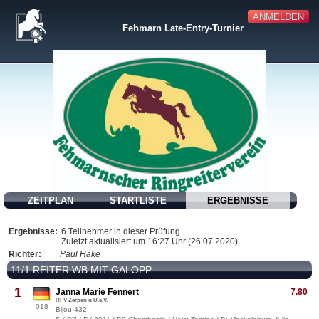
ANMELDEN
Fehmarn Late-Entry-Turnier
ZEITPLAN
STARTLISTE
ERGEBNISSE
Ergebnisse:
6 Teilnehmer in dieser Prüfung.
Zuletzt aktualisiert um 16:27 Uhr (26.07.2020)
Richter:
Paul Hake
11/1 REITER WB MIT GALOPP
1
Janna Marie Fennert
7.80
RFV Zarpen u.U.e.V.
018
Bijou 432