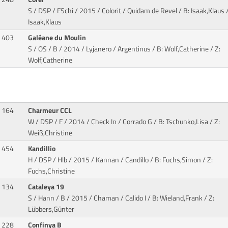
S / DSP / FSchi / 2015 / Colorit / Quidam de Revel
/ B: Isaak,Klaus /
Isaak,Klaus
403
Galéane du Moulin
S / OS / B / 2014 / Lyjanero / Argentinus
/ B: Wolf,Catherine / Z:
Wolf,Catherine
164
Charmeur CCL
W / DSP / F / 2014 / Check In / Corrado G
/ B: Tschunko,Lisa / Z:
Weiß,Christine
454
Kandillio
H / DSP / Hlb / 2015 / Kannan / Candillo
/ B: Fuchs,Simon / Z:
Fuchs,Christine
134
Cataleya 19
S / Hann / B / 2015 / Chaman / Calido I
/ B: Wieland,Frank / Z:
Lübbers,Günter
228
Confinya B