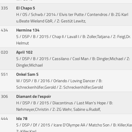
335
El Chapo 5
H / OS / Schwb / 2014 / Elvis ter Putte / Contendros
/ B: ZG Karl
u.Beate Wieland GbR, / Z: Gestüt Lewitz,
434
Hermine 134
S / DSP / B / 2015 / Chap II / Lavall I
/ B: Zoller,Tatjana / Z: Feigl,Dr.
Helmut
020
April 102
S / DSP / B / 2015 / Cassilano / Cool Man
/ B: Dingler,Michael / Z:
Dingler,Michael
551
Onkel Sam S
W / DSP / B / 2016 / Orlando / Loving Dancer
/ B:
Schreckenhöfer,Gerold / Z: Schreckenhöfer,Gerold
306
Diamant de l'espoir
H / DSP / B / 2015 / Diacontinus / Last Man's Hope
/ B:
Nehmeyer,Christin / Z: ZG Wehr, Sabine u.Rudolf,
444
Ida 78
S / DSP / Df / 2015 / Icare D'Olympe AA / Matcho Son
/ B: Killer,Kar
Z: Killer,Karl