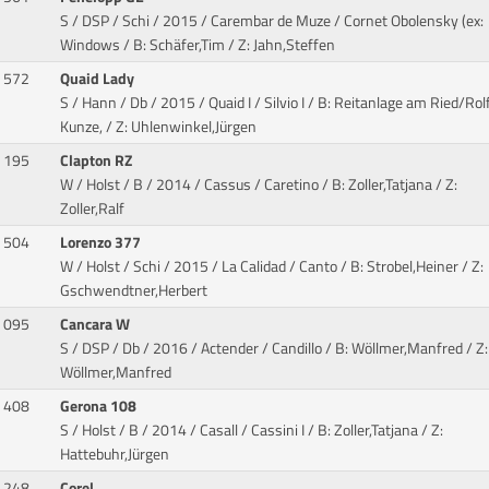
S / DSP / Schi / 2015 / Carembar de Muze / Cornet Obolensky (ex:
Windows
/ B: Schäfer,Tim / Z: Jahn,Steffen
572
Quaid Lady
S / Hann / Db / 2015 / Quaid I / Silvio I
/ B: Reitanlage am Ried/Rol
Kunze, / Z: Uhlenwinkel,Jürgen
195
Clapton RZ
W / Holst / B / 2014 / Cassus / Caretino
/ B: Zoller,Tatjana / Z:
Zoller,Ralf
504
Lorenzo 377
W / Holst / Schi / 2015 / La Calidad / Canto
/ B: Strobel,Heiner / Z:
Gschwendtner,Herbert
095
Cancara W
S / DSP / Db / 2016 / Actender / Candillo
/ B: Wöllmer,Manfred / Z:
Wöllmer,Manfred
408
Gerona 108
S / Holst / B / 2014 / Casall / Cassini I
/ B: Zoller,Tatjana / Z:
Hattebuhr,Jürgen
248
Corel