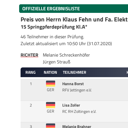
OFFIZIELLE ERGEBNISLISTE
Preis von Herrn Klaus Fehn und Fa. Elektr
15 Springpferdeprüfung Kl.A*
46 Teilnehmer in dieser Prüfung.
Zuletzt aktualisiert um 10:50 Uhr (31.07.2020)
RICHTER
Melanie Schreckenhöfer
Jürgen Strauß
RANG
NATION
TEILNEHMER
1
Hanna Borst
GER
RFV Jettingen e.V.
2
Lisa Zoller
GER
RC RH Zoltingen e.V.
3
Melanie Brahner