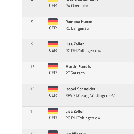
GER
RV Obersulm
9
Ramona Kunze
GER
RC Langenau
9
Lisa Zoller
GER
RC RH Zoltingen e.V.
12
Martin Fundis
GER
PF Saurach
12
Isabel Schneider
GER
RFV St.Georg Nördlingen e.V.
14
Lisa Zoller
GER
RC RH Zoltingen e.V.
14
Jan Köberle