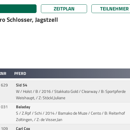
ZEITPLAN
TEILNEHMER
o Schlosser, Jagstzell
KNR
PFERD
629
Sid 54
W / Holst / B / 2016 / Stakkato Gold / Clearway
/ B: Sportpferde
Weishaupt, / Z: Stöckl,Juliane
031
Baladay
S / Z.Rpf / Schi / 2014 / Bamako de Muze / Cento
/ B: Reiterhof
Zoltingen, / Z: de Visser,Jan
109
Carl Cox