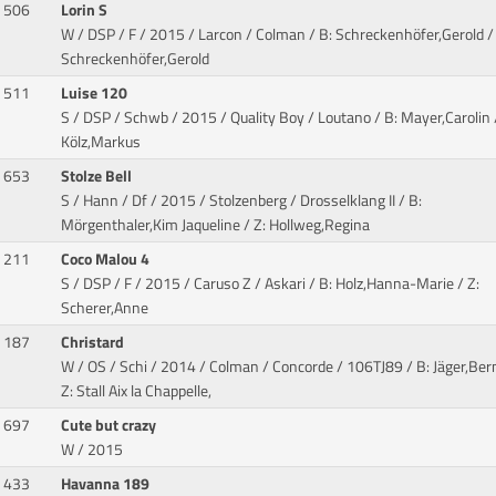
506
Lorin S
W / DSP / F / 2015 / Larcon / Colman
/ B: Schreckenhöfer,Gerold / 
Schreckenhöfer,Gerold
511
Luise 120
S / DSP / Schwb / 2015 / Quality Boy / Loutano
/ B: Mayer,Carolin 
Kölz,Markus
653
Stolze Bell
S / Hann / Df / 2015 / Stolzenberg / Drosselklang II
/ B:
Mörgenthaler,Kim Jaqueline / Z: Hollweg,Regina
211
Coco Malou 4
S / DSP / F / 2015 / Caruso Z / Askari
/ B: Holz,Hanna-Marie / Z:
Scherer,Anne
187
Christard
W / OS / Schi / 2014 / Colman / Concorde
/ 106TJ89 / B: Jäger,Ber
Z: Stall Aix la Chappelle,
697
Cute but crazy
W / 2015
433
Havanna 189