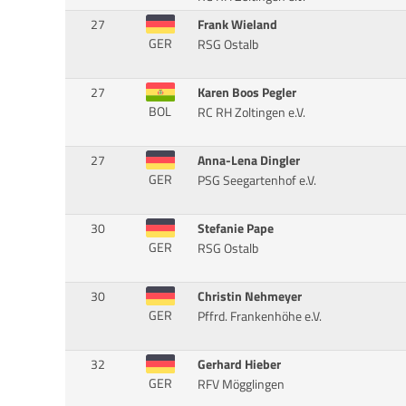
27
Frank Wieland
GER
RSG Ostalb
27
Karen Boos Pegler
BOL
RC RH Zoltingen e.V.
27
Anna-Lena Dingler
GER
PSG Seegartenhof e.V.
30
Stefanie Pape
GER
RSG Ostalb
30
Christin Nehmeyer
GER
Pffrd. Frankenhöhe e.V.
32
Gerhard Hieber
GER
RFV Mögglingen