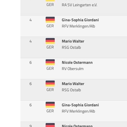
GER
RA SV Leingarten e.V.
4
Gina-Sophia Giordani
GER
RFV Merklingen/Alb
4
Mario Walter
GER
RSG Ostalb
6
Nicole Ostermann
GER
RV Obersulm
6
Mario Walter
GER
RSG Ostalb
6
Gina-Sophia Giordani
GER
RFV Merklingen/Alb
9
Nicole Ostermann