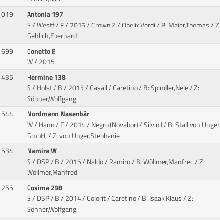
019
Antonia 197
S / Westf / F / 2015 / Crown Z / Obelix Verdi
/ B: Maier,Thomas / Z
Gehlich,Eberhard
699
Conetto B
W / 2015
435
Hermine 138
S / Holst / B / 2015 / Casall / Caretino
/ B: Spindler,Nele / Z:
Söhner,Wolfgang
544
Nordmann Nasenbär
W / Hann / F / 2014 / Negro (Novabor) / Silvio I
/ B: Stall von Unger
GmbH, / Z: von Unger,Stephanie
534
Namira W
S / DSP / B / 2015 / Naldo / Ramiro
/ B: Wöllmer,Manfred / Z:
Wöllmer,Manfred
255
Cosima 298
S / DSP / B / 2014 / Colorit / Caretino
/ B: Isaak,Klaus / Z:
Söhner,Wolfgang