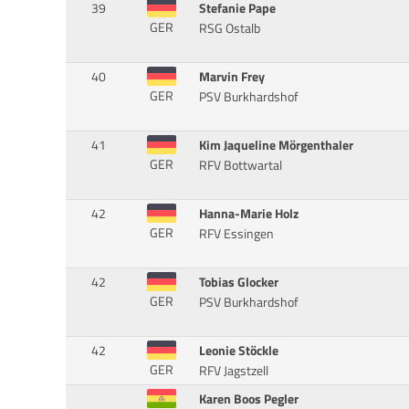
39
Stefanie Pape
GER
RSG Ostalb
40
Marvin Frey
GER
PSV Burkhardshof
41
Kim Jaqueline Mörgenthaler
GER
RFV Bottwartal
42
Hanna-Marie Holz
GER
RFV Essingen
42
Tobias Glocker
GER
PSV Burkhardshof
42
Leonie Stöckle
GER
RFV Jagstzell
Karen Boos Pegler