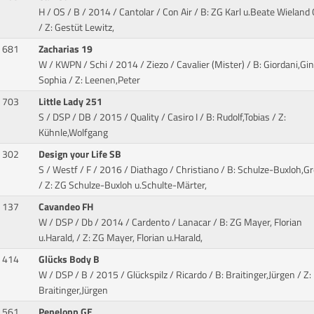
H / OS / B / 2014 / Cantolar / Con Air
/ B: ZG Karl u.Beate Wieland
/ Z: Gestüt Lewitz,
681
Zacharias 19
W / KWPN / Schi / 2014 / Ziezo / Cavalier (Mister)
/ B: Giordani,Gi
Sophia / Z: Leenen,Peter
703
Little Lady 251
S / DSP / DB / 2015 / Quality / Casiro I
/ B: Rudolf,Tobias / Z:
Kühnle,Wolfgang
302
Design your Life SB
S / Westf / F / 2016 / Diathago / Christiano
/ B: Schulze-Buxloh,Gr
/ Z: ZG Schulze-Buxloh u.Schulte-Märter,
137
Cavandeo FH
W / DSP / Db / 2014 / Cardento / Lanacar
/ B: ZG Mayer, Florian
u.Harald, / Z: ZG Mayer, Florian u.Harald,
414
Glücks Body B
W / DSP / B / 2015 / Glückspilz / Ricardo
/ B: Braitinger,Jürgen / Z:
Braitinger,Jürgen
561
Penelopp GE