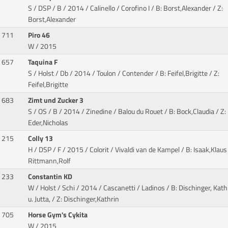
S / DSP / B / 2014 / Calinello / Corofino I
/ B: Borst,Alexander / Z:
Borst,Alexander
711
Piro 46
W / 2015
657
Taquina F
S / Holst / Db / 2014 / Toulon / Contender
/ B: Feifel,Brigitte / Z:
Feifel,Brigitte
683
Zimt und Zucker 3
S / OS / B / 2014 / Zinedine / Balou du Rouet
/ B: Bock,Claudia / Z:
Eder,Nicholas
215
Colly 13
H / DSP / F / 2015 / Colorit / Vivaldi van de Kampel
/ B: Isaak,Klaus 
Rittmann,Rolf
233
Constantin KD
W / Holst / Schi / 2014 / Cascanetti / Ladinos
/ B: Dischinger, Kath
u. Jutta, / Z: Dischinger,Kathrin
705
Horse Gym's Cykita
W / 2015