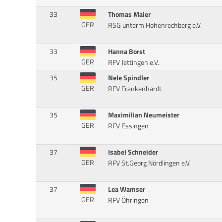
33
Thomas Maier
GER
RSG unterm Hohenrechberg e.V.
33
Hanna Borst
GER
RFV Jettingen e.V.
35
Nele Spindler
GER
RFV Frankenhardt
35
Maximilian Neumeister
GER
RFV Essingen
37
Isabel Schneider
GER
RFV St.Georg Nördlingen e.V.
37
Lea Wamser
GER
RFV Öhringen