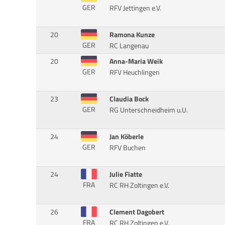
GER
RFV Jettingen e.V.
20
Ramona Kunze
GER
RC Langenau
20
Anna-Maria Weik
GER
RFV Heuchlingen
23
Claudia Bock
GER
RG Unterschneidheim u.U.
24
Jan Köberle
GER
RFV Buchen
24
Julie Fiatte
FRA
RC RH Zoltingen e.V.
26
Clement Dagobert
FRA
RC RH Zoltingen e.V.