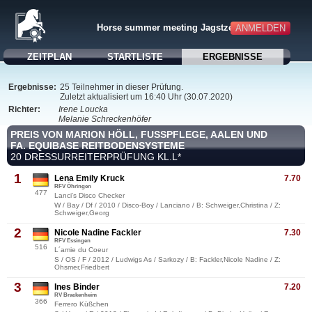
Horse summer meeting Jagstzell 2020
ANMELDEN
ZEITPLAN
STARTLISTE
ERGEBNISSE
Ergebnisse:
25 Teilnehmer in dieser Prüfung.
Zuletzt aktualisiert um 16:40 Uhr (30.07.2020)
Richter:
Irene Loucka
Melanie Schreckenhöfer
PREIS VON MARION HÖLL, FUSSPFLEGE, AALEN UND
FA. EQUIBASE REITBODENSYSTEME
20 DRESSURREITERPRÜFUNG KL.L*
1
Lena Emily Kruck
7.70
RFV Öhringen
477
Lanci's Disco Checker
W / Bay / Df / 2010 / Disco-Boy / Lanciano / B: Schweiger,Christina / Z:
Schweiger,Georg
2
Nicole Nadine Fackler
7.30
RFV Essingen
516
L´amie du Coeur
S / OS / F / 2012 / Ludwigs As / Sarkozy / B: Fackler,Nicole Nadine / Z:
Ohsmer,Friedbert
3
Ines Binder
7.20
RV Brackenheim
366
Ferrero Küßchen