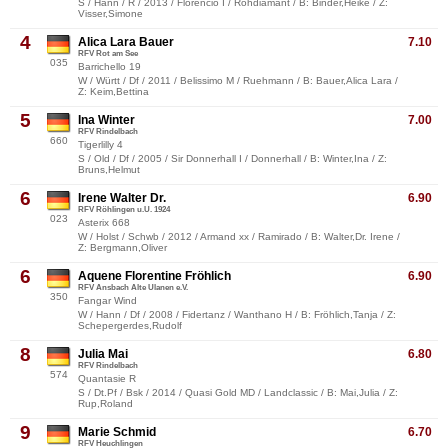
S / Hann / R / 2013 / Florencio I / Rohdiamant / B: Binder,Heike / Z:
Visser,Simone
4
Alica Lara Bauer
7.10
RFV Rot am See
035
Barrichello 19
W / Württ / Df / 2011 / Belissimo M / Ruehmann / B: Bauer,Alica Lara /
Z: Keim,Bettina
5
Ina Winter
7.00
RFV Rindelbach
660
Tigerlilly 4
S / Old / Df / 2005 / Sir Donnerhall I / Donnerhall / B: Winter,Ina / Z:
Bruns,Helmut
6
Irene Walter Dr.
6.90
RFV Röhlingen u.U. 1924
023
Asterix 668
W / Holst / Schwb / 2012 / Armand xx / Ramirado / B: Walter,Dr. Irene /
Z: Bergmann,Oliver
6
Aquene Florentine Fröhlich
6.90
RFV Ansbach Alte Ulanen e.V.
350
Fangar Wind
W / Hann / Df / 2008 / Fidertanz / Wanthano H / B: Fröhlich,Tanja / Z:
Schepergerdes,Rudolf
8
Julia Mai
6.80
RFV Rindelbach
574
Quantasie R
S / Dt.Pf / Bsk / 2014 / Quasi Gold MD / Landclassic / B: Mai,Julia / Z:
Rup,Roland
9
Marie Schmid
6.70
RFV Heuchlingen