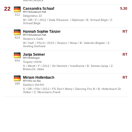
Werner,Jessica
22
Cassandra Schaaf
5.30
RFV Schwäbisch Hall
312
Didgeridoo 22
W / DR / F / 2011 / Daily Pleasure. / Diplomat / B: Schaaf,Birgit / Z:
Schaaf,Birgit
Hannah Sophie Tänzer
RT
RFV Schwäbisch Hall
624
Serpico's Carlo
W / Hafl. / FhLH / 2010 / Serpico / Notar / B: Valentin,Brigitte / Z:
Seeling,Gerhard
Janja Seimer
RT
RFV Böblingen
654
Sugary chérie
S / Westf / F / 2012 / Sir Heinrich / Inselfuerst / B: Seimer,Janja / Z:
Bröker,Dr. Ulrike
Miriam Hollenbach
RT
RFV Rot am See
280
Daddy's Girl AH
S / DR / FSti / 2012 / FS Don't Worry / Dancing Fox B / B: Hollenbach,Dr.
Volker / Z: Moormann,Frank