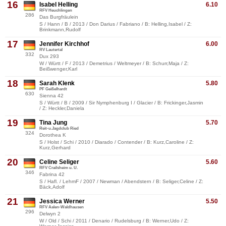
16
Isabel Helling
6.10
RFV Heuchlingen
286
Das Burgfräulein
S / Hann / B / 2013 / Don Darius / Fabriano / B: Helling,Isabel / Z:
Brinkmann,Rudolf
17
Jennifer Kirchhof
6.00
RV Lautertal
332
Dux 293
W / Württ / F / 2013 / Demetrius / Weltmeyer / B: Schurr,Maja / Z:
Beißwenger,Karl
18
Sarah Klenk
5.80
PF Geißelhardt
630
Sienna 42
S / Württ / B / 2009 / Sir Nymphenburg I / Glacier / B: Frickinger,Jasmin
/ Z: Heckler,Daniela
19
Tina Jung
5.70
Reit-u.Jagdclub Ried
324
Dorothea K
S / Holst / Schi / 2010 / Diarado / Contender / B: Kurz,Caroline / Z:
Kurz,Gerhard
20
Celine Seliger
5.60
RFV Crailsheim u. U.
346
Fabrina 42
S / Hafl. / LehmF / 2007 / Newman / Abendstern / B: Seliger,Celine / Z:
Bäck,Adolf
21
Jessica Werner
5.50
RFV Aalen-Waldhausen
296
Delwyn 2
W / Old / Schi / 2011 / Denario / Rudelsburg / B: Werner,Udo / Z: