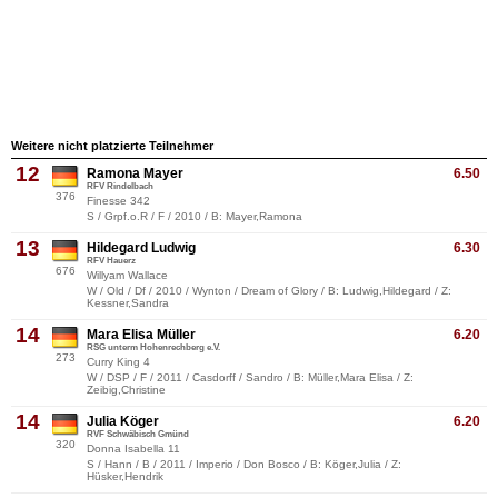
Weitere nicht platzierte Teilnehmer
12
Ramona Mayer
6.50
RFV Rindelbach
376
Finesse 342
S / Grpf.o.R / F / 2010 / B: Mayer,Ramona
13
Hildegard Ludwig
6.30
RFV Hauerz
676
Willyam Wallace
W / Old / Df / 2010 / Wynton / Dream of Glory / B: Ludwig,Hildegard / Z:
Kessner,Sandra
14
Mara Elisa Müller
6.20
RSG unterm Hohenrechberg e.V.
273
Curry King 4
W / DSP / F / 2011 / Casdorff / Sandro / B: Müller,Mara Elisa / Z:
Zeibig,Christine
14
Julia Köger
6.20
RVF Schwäbisch Gmünd
320
Donna Isabella 11
S / Hann / B / 2011 / Imperio / Don Bosco / B: Köger,Julia / Z:
Hüsker,Hendrik