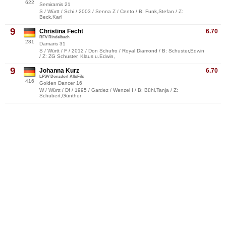
622
Semiramis 21
S / Württ / Schi / 2003 / Senna Z / Cento / B: Funk,Stefan / Z:
Beck,Karl
9
Christina Fecht
6.70
RFV Rindelbach
281
Damaris 31
S / Württ / F / 2012 / Don Schufro / Royal Diamond / B: Schuster,Edwin
/ Z: ZG Schuster, Klaus u.Edwin,
9
Johanna Kurz
6.70
LPSV Donzdorf Alb/Fils
416
Golden Dancer 16
W / Württ / Df / 1995 / Gardez / Wenzel I / B: Bühl,Tanja / Z:
Schubert,Günther