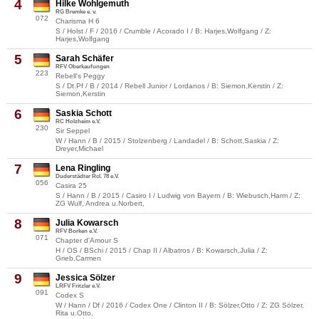
4
Hilke Wohlgemuth
RG Bremke e. v.
072
Charisma H 6
S / Holst / F / 2016 / Crumble / Acorado I / B: Harjes,Wolfgang / Z:
Harjes,Wolfgang
5
Sarah Schäfer
RFV Oberkaufungen
223
Rebell's Peggy
S / Dt.Pf / B / 2014 / Rebell Junior / Lordanos / B: Siemon,Kerstin / Z:
Siemon,Kerstin
6
Saskia Schott
RC Holzheim e.V.
230
Sir Seppel
W / Hann / B / 2015 / Stolzenberg / Landadel / B: Schott,Saskia / Z:
Dreyer,Michael
7
Lena Ringling
Duderstädter Rcl. 78 e.V.
056
Casira 25
S / Hann / B / 2015 / Casiro I / Ludwig von Bayern / B: Wiebusch,Harm / Z:
ZG Wulf, Andrea u.Norbert,
8
Julia Kowarsch
RFV Borken e.V.
071
Chapter d'Amour S
H / OS / BSchi / 2015 / Chap II / Albatros / B: Kowarsch,Julia / Z:
Grieb,Carmen
9
Jessica Sölzer
LRFV Fritzlar e.V.
091
Codex S
W / Hann / Df / 2016 / Codex One / Clinton II / B: Sölzer,Otto / Z: ZG Sölzer,
Rita u.Otto,