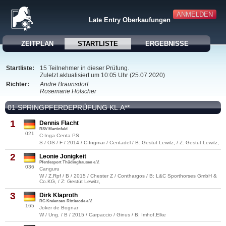
ANMELDEN
Late Entry Oberkaufungen
ZEITPLAN
STARTLISTE
ERGEBNISSE
Startliste:
15 Teilnehmer in dieser Prüfung.
Zuletzt aktualisiert um 10:05 Uhr (25.07.2020)
Richter:
Andre Braunsdorf
Rosemarie Hölscher
01 SPRINGPFERDEPRÜFUNG KL.A**
1
Dennis Flacht
RSV Martinfeld
021
C-Inga Centa PS
S / OS / F / 2014 / C-Ingmar / Centadel / B: Gestüt Lewitz, / Z: Gestüt Lewitz,
2
Leonie Jonigkeit
Pferdesport Thüdinghausen e.V.
036
Canguru
W / Z.Rpf / B / 2015 / Chester Z / Conthargos / B: L&C Sporthorses GmbH &
Co.KG, / Z: Gestüt Lewitz,
3
Dirk Klaproth
RG Kreiensen-Rittierode e.V.
165
Joker de Bognar
W / Ung. / B / 2015 / Carpaccio / Ginus / B: Imhof,Elke