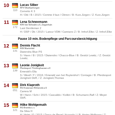
10
Lucas Silber
RFV Oberkaufungen
110
Cornetto K 3
H / Old / B / 2015 / Comme il faut / Clinton / B: Kurz,Jürgen / Z: Kurz,Jürgen
11
Lena Schneemann
KRV der Schwalm e.V., Ziegenhain
172
Last Gentleman 2
H / DSP / Db / 2015 / Latour VDM / Caretano Z / B: Imhof,Elke / Z: Imhof,Elke
Pause 10 min. Bodenpflege und Parcoursbesichtigung
12
Dennis Flacht
RSV Martinfeld
131
Diatendra Blue PS
S / Hann / B / 2015 / Diatendro / Chacco-Blue / B: Gestüt Lewitz, / Z: Gestüt
Lewitz,
13
Leonie Jonigkeit
Pferdesport Thüdinghausen e.V.
139
Emerald's Ella
S / Westf / F / 2016 / Emerald van het Ruytershof / Contagio / B: Pferdesport
Jonigheit GbR, / Z: Jonigkeit,Thomas
14
Dirk Klaproth
RG Kreiensen-Rittierode e.V.
051
Carrera M
W / Hann / Schi / 2015 / Cascalido / Kolibri / B: Schumann,Ralf / Z: Meyer
GbR,
15
Hilke Wohlgemuth
RG Bremke e. v.
121
Da Silva H
H / Holst / F / 2015 / Darco de Revel / Acorado I / B: Harjes,Wolfgang / Z: