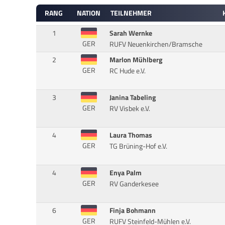
RANG
NATION
TEILNEHMER
1
Sarah Wernke
GER
RUFV Neuenkirchen/Bramsche
2
Marlon Mühlberg
GER
RC Hude e.V.
3
Janina Tabeling
GER
RV Visbek e.V.
4
Laura Thomas
GER
TG Brüning-Hof e.V.
4
Enya Palm
GER
RV Ganderkesee
6
Finja Bohmann
GER
RUFV Steinfeld-Mühlen e.V.