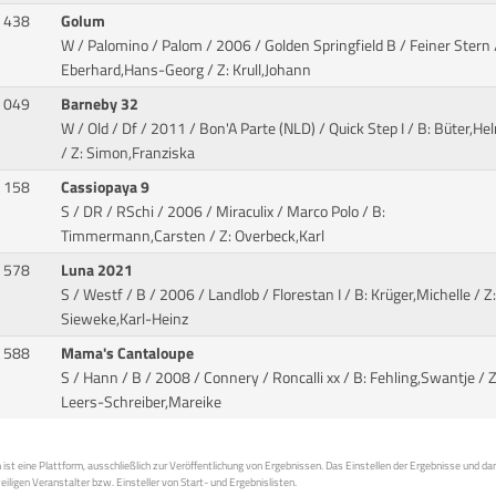
438
Golum
W / Palomino / Palom / 2006 / Golden Springfield B / Feiner Stern
Eberhard,Hans-Georg / Z: Krull,Johann
049
Barneby 32
W / Old / Df / 2011 / Bon'A Parte (NLD) / Quick Step I
/ B: Büter,He
/ Z: Simon,Franziska
158
Cassiopaya 9
S / DR / RSchi / 2006 / Miraculix / Marco Polo
/ B:
Timmermann,Carsten / Z: Overbeck,Karl
578
Luna 2021
S / Westf / B / 2006 / Landlob / Florestan I
/ B: Krüger,Michelle / Z:
Sieweke,Karl-Heinz
588
Mama's Cantaloupe
S / Hann / B / 2008 / Connery / Roncalli xx
/ B: Fehling,Swantje / Z
Leers-Schreiber,Mareike
st eine Plattform, ausschließlich zur Veröffentlichung von Ergebnissen. Das Einstellen der Ergebnisse und da
weiligen Veranstalter bzw. Einsteller von Start- und Ergebnislisten.