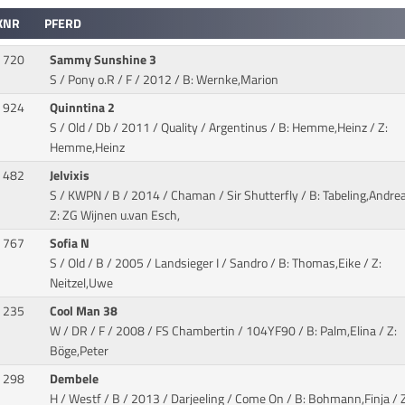
KNR
PFERD
720
Sammy Sunshine 3
S / Pony o.R / F / 2012
/ B: Wernke,Marion
924
Quinntina 2
S / Old / Db / 2011 / Quality / Argentinus
/ B: Hemme,Heinz / Z:
Hemme,Heinz
482
Jelvixis
S / KWPN / B / 2014 / Chaman / Sir Shutterfly
/ B: Tabeling,Andrea
Z: ZG Wijnen u.van Esch,
767
Sofia N
S / Old / B / 2005 / Landsieger I / Sandro
/ B: Thomas,Eike / Z:
Neitzel,Uwe
235
Cool Man 38
W / DR / F / 2008 / FS Chambertin
/ 104YF90 / B: Palm,Elina / Z:
Böge,Peter
298
Dembele
H / Westf / B / 2013 / Darjeeling / Come On
/ B: Bohmann,Finja / Z