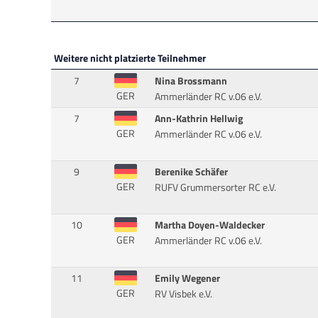
Weitere nicht platzierte Teilnehmer
7
Nina Brossmann
GER
Ammerländer RC v.06 e.V.
7
Ann-Kathrin Hellwig
GER
Ammerländer RC v.06 e.V.
9
Berenike Schäfer
GER
RUFV Grummersorter RC e.V.
10
Martha Doyen-Waldecker
GER
Ammerländer RC v.06 e.V.
11
Emily Wegener
GER
RV Visbek e.V.