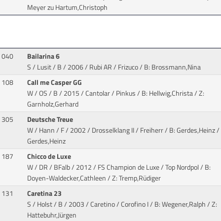
Meyer zu Hartum,Christoph
040
Bailarina 6
S / Lusit / B / 2006 / Rubi AR / Frizuco
/ B: Brossmann,Nina
108
Call me Casper GG
W / OS / B / 2015 / Cantolar / Pinkus
/ B: Hellwig,Christa / Z:
Garnholz,Gerhard
305
Deutsche Treue
W / Hann / F / 2002 / Drosselklang II / Freiherr
/ B: Gerdes,Heinz / 
Gerdes,Heinz
187
Chicco de Luxe
W / DR / BFalb / 2012 / FS Champion de Luxe / Top Nordpol
/ B:
Doyen-Waldecker,Cathleen / Z: Tremp,Rüdiger
131
Caretina 23
S / Holst / B / 2003 / Caretino / Corofino I
/ B: Wegener,Ralph / Z:
Hattebuhr,Jürgen