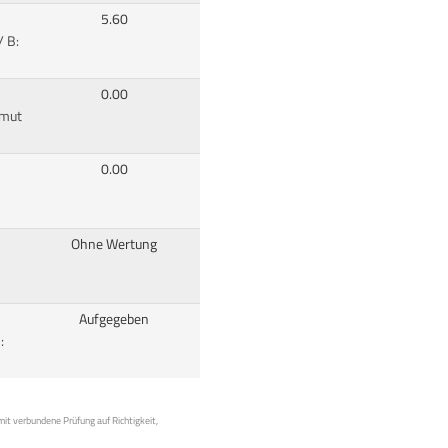
5.60
/ B:
0.00
lmut
0.00
Ohne Wertung
Aufgegeben
:
mit verbundene Prüfung auf Richtigkeit,