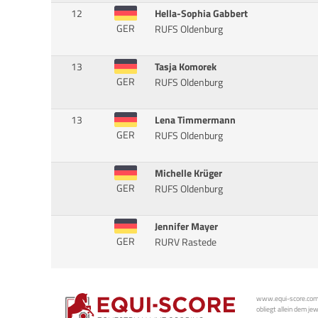
12
Hella-Sophia Gabbert
GER
RUFS Oldenburg
13
Tasja Komorek
GER
RUFS Oldenburg
13
Lena Timmermann
GER
RUFS Oldenburg
Michelle Krüger
GER
RUFS Oldenburg
Jennifer Mayer
GER
RURV Rastede
www.equi-score.com i
obliegt allein dem je