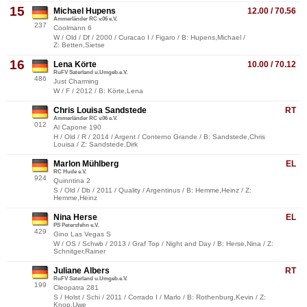
15
Michael Hupens
12.00 / 70.56
Ammerländer RC v.06 e.V.
237
Coolmann 6
W / Old / Df / 2000 / Curacao I / Figaro / B: Hupens,Michael /
Z: Betten,Sietse
16
Lena Körte
10.00 / 70.12
RuFV Saterland u.Umgeb.e.V.
486
Just Charming
W / F / 2012 / B: Körte,Lena
Chris Louisa Sandstede
RT
Ammerländer RC v.06 e.V.
012
Al Capone 190
H / Old / R / 2014 / Argent / Conterno Grande / B: Sandstede,Chris
Louisa / Z: Sandstede,Dirk
Marlon Mühlberg
EL
RC Hude e.V.
924
Quinntina 2
S / Old / Db / 2011 / Quality / Argentinus / B: Hemme,Heinz / Z:
Hemme,Heinz
Nina Herse
EL
PS Petersfehn e.V.
429
Gino Las Vegas S
W / OS / Schwb / 2013 / Graf Top / Night and Day / B: Herse,Nina / Z:
Schnitger,Rainer
Juliane Albers
RT
RuFV Saterland u.Umgeb.e.V.
199
Cleopatra 281
S / Holst / Schi / 2011 / Corrado I / Marlo / B: Rothenburg,Kevin / Z:
Knop,Uwe