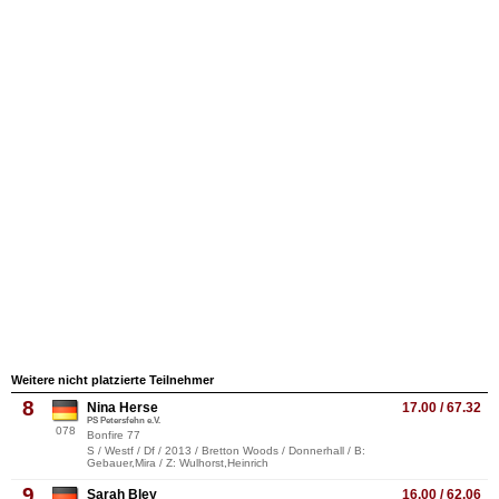
Weitere nicht platzierte Teilnehmer
8
Nina Herse
17.00 / 67.32
PS Petersfehn e.V.
078
Bonfire 77
S / Westf / Df / 2013 / Bretton Woods / Donnerhall / B:
Gebauer,Mira / Z: Wulhorst,Heinrich
9
Sarah Bley
16.00 / 62.06