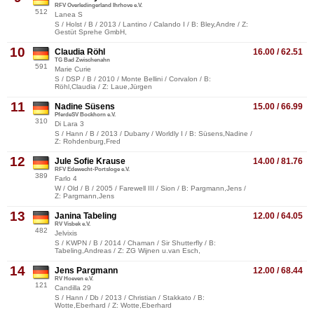
RFV Overledingerland Ihrhove e.V.
512
Lanea S
S / Holst / B / 2013 / Lantino / Calando I / B: Bley,Andre / Z:
Gestüt Sprehe GmbH,
10
Claudia Röhl
16.00 / 62.51
TG Bad Zwischenahn
591
Marie Curie
S / DSP / B / 2010 / Monte Bellini / Corvalon / B:
Röhl,Claudia / Z: Laue,Jürgen
11
Nadine Süsens
15.00 / 66.99
PferdeSV Bockhorn e.V.
310
Di Lara 3
S / Hann / B / 2013 / Dubarry / Worldly I / B: Süsens,Nadine /
Z: Rohdenburg,Fred
12
Jule Sofie Krause
14.00 / 81.76
RFV Edewecht-Portsloge e.V.
389
Farlo 4
W / Old / B / 2005 / Farewell III / Sion / B: Pargmann,Jens /
Z: Pargmann,Jens
13
Janina Tabeling
12.00 / 64.05
RV Visbek e.V.
482
Jelvixis
S / KWPN / B / 2014 / Chaman / Sir Shutterfly / B:
Tabeling,Andreas / Z: ZG Wijnen u.van Esch,
14
Jens Pargmann
12.00 / 68.44
RV Hoeven e.V.
121
Candilla 29
S / Hann / Db / 2013 / Christian / Stakkato / B:
Wotte,Eberhard / Z: Wotte,Eberhard