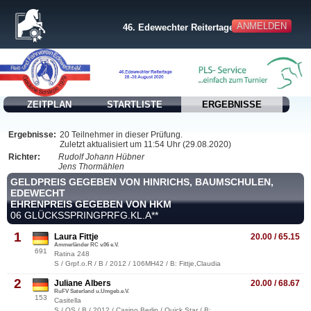
ANMELDEN
46. Edewechter Reitertage
ZEITPLAN
STARTLISTE
ERGEBNISSE
Ergebnisse:
20 Teilnehmer in dieser Prüfung.
Zuletzt aktualisiert um 11:54 Uhr (29.08.2020)
Richter:
Rudolf Johann Hübner
Jens Thormählen
GELDPREIS GEGEBEN VON HINRICHS, BAUMSCHULEN,
EDEWECHT
EHRENPREIS GEGEBEN VON HKM
06 GLÜCKSSPRINGPRFG.KL.A**
1
Laura Fittje
20.00 / 65.15
Ammerländer RC v.06 e.V.
691
Ratina 248
S / Grpf.o.R / B / 2012 / 106MH42 / B: Fittje,Claudia
2
Juliane Albers
20.00 / 68.67
RuFV Saterland u.Umgeb.e.V.
153
Casitella
S / OS / B / 2012 / Casino Berlin / Quick Star / B: