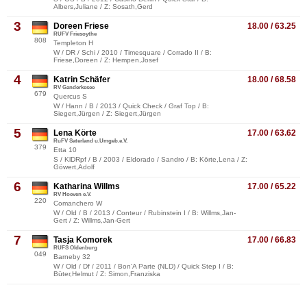
Albers,Juliane / Z: Sosath,Gerd
3
Doreen Friese
18.00 / 63.25
RUFV Friesoythe
808
Templeton H
W / DR / Schi / 2010 / Timesquare / Corrado II / B:
Friese,Doreen / Z: Hempen,Josef
4
Katrin Schäfer
18.00 / 68.58
RV Ganderkesee
679
Quercus S
W / Hann / B / 2013 / Quick Check / Graf Top / B:
Siegert,Jürgen / Z: Siegert,Jürgen
5
Lena Körte
17.00 / 63.62
RuFV Saterland u.Umgeb.e.V.
379
Etta 10
S / KlDRpf / B / 2003 / Eldorado / Sandro / B: Körte,Lena / Z:
Göwert,Adolf
6
Katharina Willms
17.00 / 65.22
RV Hoeven e.V.
220
Comanchero W
W / Old / B / 2013 / Conteur / Rubinstein I / B: Willms,Jan-
Gert / Z: Willms,Jan-Gert
7
Tasja Komorek
17.00 / 66.83
RUFS Oldenburg
049
Barneby 32
W / Old / Df / 2011 / Bon'A Parte (NLD) / Quick Step I / B:
Büter,Helmut / Z: Simon,Franziska