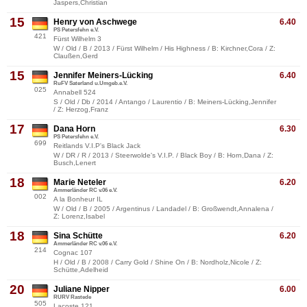
Jaspers,Christian
15
Henry von Aschwege
6.40
PS Petersfehn e.V.
421
Fürst Wilhelm 3
W / Old / B / 2013 / Fürst Wilhelm / His Highness / B: Kirchner,Cora / Z:
Claußen,Gerd
15
Jennifer Meiners-Lücking
6.40
RuFV Saterland u.Umgeb.e.V.
025
Annabell 524
S / Old / Db / 2014 / Antango / Laurentio / B: Meiners-Lücking,Jennifer
/ Z: Herzog,Franz
17
Dana Horn
6.30
PS Petersfehn e.V.
699
Reitlands V.I.P's Black Jack
W / DR / R / 2013 / Steerwolde's V.I.P. / Black Boy / B: Horn,Dana / Z:
Busch,Lenert
18
Marie Neteler
6.20
Ammerländer RC v.06 e.V.
002
A la Bonheur IL
W / Old / B / 2005 / Argentinus / Landadel / B: Großwendt,Annalena /
Z: Lorenz,Isabel
18
Sina Schütte
6.20
Ammerländer RC v.06 e.V.
214
Cognac 107
H / Old / B / 2008 / Carry Gold / Shine On / B: Nordholz,Nicole / Z:
Schütte,Adelheid
20
Juliane Nipper
6.00
RURV Rastede
505
Lacoste 121