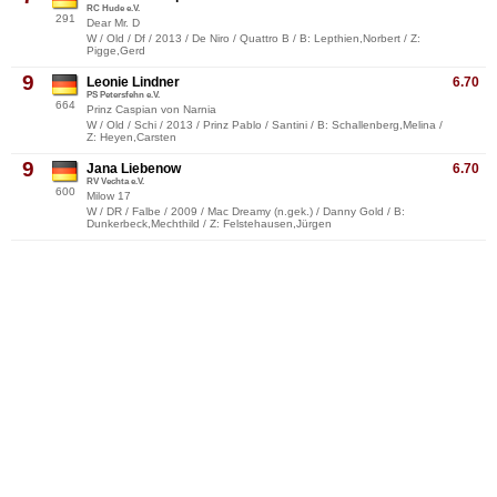
RC Hude e.V.
291
Dear Mr. D
W / Old / Df / 2013 / De Niro / Quattro B / B: Lepthien,Norbert / Z:
Pigge,Gerd
9
Leonie Lindner
6.70
PS Petersfehn e.V.
664
Prinz Caspian von Narnia
W / Old / Schi / 2013 / Prinz Pablo / Santini / B: Schallenberg,Melina /
Z: Heyen,Carsten
9
Jana Liebenow
6.70
RV Vechta e.V.
600
Milow 17
W / DR / Falbe / 2009 / Mac Dreamy (n.gek.) / Danny Gold / B:
Dunkerbeck,Mechthild / Z: Felstehausen,Jürgen