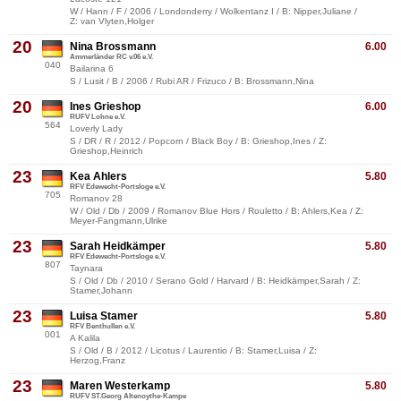
W / Hann / F / 2006 / Londonderry / Wolkentanz I / B: Nipper,Juliane /
Z: van Vlyten,Holger
20
Nina Brossmann
6.00
Ammerländer RC v.06 e.V.
040
Bailarina 6
S / Lusit / B / 2006 / Rubi AR / Frizuco / B: Brossmann,Nina
20
Ines Grieshop
6.00
RUFV Lohne e.V.
564
Loverly Lady
S / DR / R / 2012 / Popcorn / Black Boy / B: Grieshop,Ines / Z:
Grieshop,Heinrich
23
Kea Ahlers
5.80
RFV Edewecht-Portsloge e.V.
705
Romanov 28
W / Old / Db / 2009 / Romanov Blue Hors / Rouletto / B: Ahlers,Kea / Z:
Meyer-Fangmann,Ulrike
23
Sarah Heidkämper
5.80
RFV Edewecht-Portsloge e.V.
807
Taynara
S / Old / Db / 2010 / Serano Gold / Harvard / B: Heidkämper,Sarah / Z:
Stamer,Johann
23
Luisa Stamer
5.80
RFV Benthullen e.V.
001
A Kalila
S / Old / B / 2012 / Licotus / Laurentio / B: Stamer,Luisa / Z:
Herzog,Franz
23
Maren Westerkamp
5.80
RUFV ST.Georg Altenoythe-Kampe