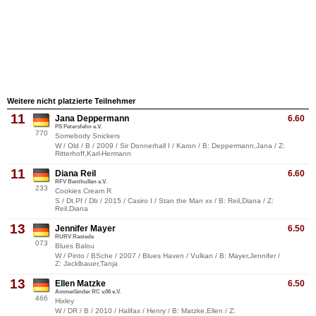
Weitere nicht platzierte Teilnehmer
11
Jana Deppermann
6.60
PS Petersfehn e.V.
770
Somebody Snickers
W / Old / B / 2009 / Sir Donnerhall I / Karon / B: Deppermann,Jana / Z:
Ritterhoff,Karl-Hermann
11
Diana Reil
6.60
RFV Benthullen e.V.
233
Cookies Cream R
S / Dt.Pf / Db / 2015 / Casiro I / Stan the Man xx / B: Reil,Diana / Z:
Reil,Diana
13
Jennifer Mayer
6.50
RURV Rastede
073
Blues Balou
W / Pinto / BSche / 2007 / Blues Haven / Vulkan / B: Mayer,Jennifer /
Z: Jacklbauer,Tanja
13
Ellen Matzke
6.50
Ammerländer RC v.06 e.V.
466
Hixley
W / DR / B / 2010 / Halifax / Henry / B: Matzke,Ellen / Z: