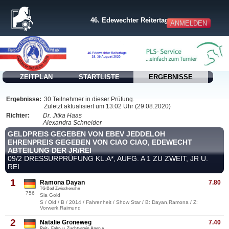
46. Edewechter Reitertage
ANMELDEN
ZEITPLAN
STARTLISTE
ERGEBNISSE
Ergebnisse:
30 Teilnehmer in dieser Prüfung.
Zuletzt aktualisiert um 13:02 Uhr (29.08.2020)
Richter:
Dr. Jitka Haas
Alexandra Schneider
GELDPREIS GEGEBEN VON EBEV JEDDELOH
EHRENPREIS GEGEBEN VON CIAO CIAO, EDEWECHT
ABTEILUNG DER JR/REI
09/2 DRESSURPRÜFUNG KL.A*, AUFG. A 1 ZU ZWEIT, JR U.
REI
1
Ramona Dayan
7.80
TG Bad Zwischenahn
756
Sia Gold
S / Old / B / 2014 / Fahrenheit / Show Star / B: Dayan,Ramona / Z:
Vorwerk,Raimund
2
Natalie Gröneweg
7.40
Reit-, Fahr- u. Zuchtverein Apen e.