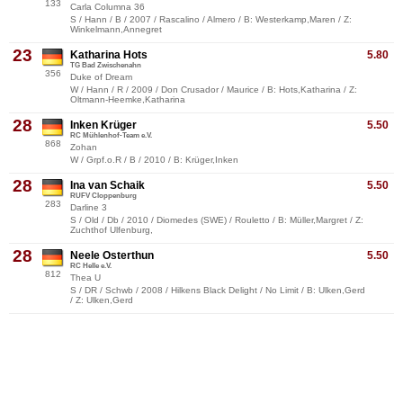
133
Carla Columna 36
S / Hann / B / 2007 / Rascalino / Almero / B: Westerkamp,Maren / Z:
Winkelmann,Annegret
23
Katharina Hots
5.80
TG Bad Zwischenahn
356
Duke of Dream
W / Hann / R / 2009 / Don Crusador / Maurice / B: Hots,Katharina / Z:
Oltmann-Heemke,Katharina
28
Inken Krüger
5.50
RC Mühlenhof-Team e.V.
868
Zohan
W / Grpf.o.R / B / 2010 / B: Krüger,Inken
28
Ina van Schaik
5.50
RUFV Cloppenburg
283
Darline 3
S / Old / Db / 2010 / Diomedes (SWE) / Rouletto / B: Müller,Margret / Z:
Zuchthof Ulfenburg,
28
Neele Osterthun
5.50
RC Helle e.V.
812
Thea U
S / DR / Schwb / 2008 / Hilkens Black Delight / No Limit / B: Ulken,Gerd
/ Z: Ulken,Gerd