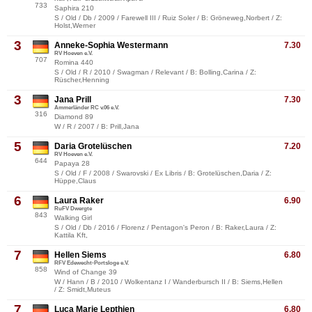
733
Saphira 210
S / Old / Db / 2009 / Farewell III / Ruiz Soler / B: Gröneweg,Norbert / Z:
Holst,Werner
3
Anneke-Sophia Westermann
7.30
RV Hoeven e.V.
707
Romina 440
S / Old / R / 2010 / Swagman / Relevant / B: Bolling,Carina / Z:
Rüscher,Henning
3
Jana Prill
7.30
Ammerländer RC v.06 e.V.
316
Diamond 89
W / R / 2007 / B: Prill,Jana
5
Daria Grotelüschen
7.20
RV Hoeven e.V.
644
Papaya 28
S / Old / F / 2008 / Swarovski / Ex Libris / B: Grotelüschen,Daria / Z:
Hüppe,Claus
6
Laura Raker
6.90
RuFV Dwergte
843
Walking Girl
S / Old / Db / 2016 / Florenz / Pentagon's Peron / B: Raker,Laura / Z:
Kattila Kft,
7
Hellen Siems
6.80
RFV Edewecht-Portsloge e.V.
858
Wind of Change 39
W / Hann / B / 2010 / Wolkentanz I / Wanderbursch II / B: Siems,Hellen
/ Z: Smidt,Muteus
7
Luca Marie Lepthien
6.80