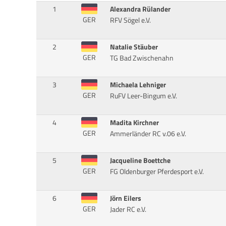
1
Alexandra Rülander
GER
RFV Sögel e.V.
2
Natalie Stäuber
GER
TG Bad Zwischenahn
3
Michaela Lehniger
GER
RuFV Leer-Bingum e.V.
4
Madita Kirchner
GER
Ammerländer RC v.06 e.V.
5
Jacqueline Boettche
GER
FG Oldenburger Pferdesport e.V.
6
Jörn Eilers
GER
Jader RC e.V.