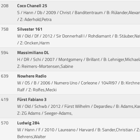
208
Coco Chanell 25
S / Hann / Db / 2009 / Christ / Banditentraum
/ B: Rülander,Alexa
/ Z: Aderhold,Petra
758
Silvester 161
W / Old / Df / 2012 / Sir Donnerhall I / Rohdiamant
/ B: Stäuber,Nat
/ Z: Oncken,Harm
594
Massimiliano DL
H / DR / Schi / 2007 / Montgomery / Brillant
/ B: Lehniger,Michael
Z: Reimers-Mortensen,Sabine
639
Nowhere Radio
W / OS / B / 2006 / Numero Uno / Corleone
/ 104RI97 / B: Kirchner
Ralf / Z: Rolfes,Mecki
419
Fürst Fabiano 3
W / Old / Schwb / 2012 / Fürst Wilhelm / Depardieu
/ B: Adams,Kar
Z: ZG Adams / Seeger-Adams,
570
Ludwig 284
W / Hann / F / 2010 / Laureano / Harvard
/ B: Sander,Christian / Z:
Behrens,Walter