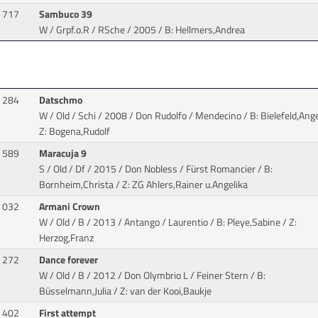
717
Sambuco 39
W / Grpf.o.R / RSche / 2005
/ B: Hellmers,Andrea
284
Datschmo
W / Old / Schi / 2008 / Don Rudolfo / Mendecino
/ B: Bielefeld,Ange
Z: Bogena,Rudolf
589
Maracuja 9
S / Old / Df / 2015 / Don Nobless / Fürst Romancier
/ B:
Bornheim,Christa / Z: ZG Ahlers,Rainer u.Angelika
032
Armani Crown
W / Old / B / 2013 / Antango / Laurentio
/ B: Pleye,Sabine / Z:
Herzog,Franz
272
Dance forever
W / Old / B / 2012 / Don Olymbrio L / Feiner Stern
/ B:
Büsselmann,Julia / Z: van der Kooi,Baukje
402
First attempt