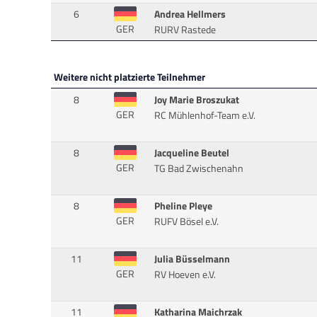
6
Andrea Hellmers
GER
RURV Rastede
Weitere nicht platzierte Teilnehmer
8
Joy Marie Broszukat
GER
RC Mühlenhof-Team e.V.
8
Jacqueline Beutel
GER
TG Bad Zwischenahn
8
Pheline Pleye
GER
RUFV Bösel e.V.
11
Julia Büsselmann
GER
RV Hoeven e.V.
11
Katharina Maichrzak