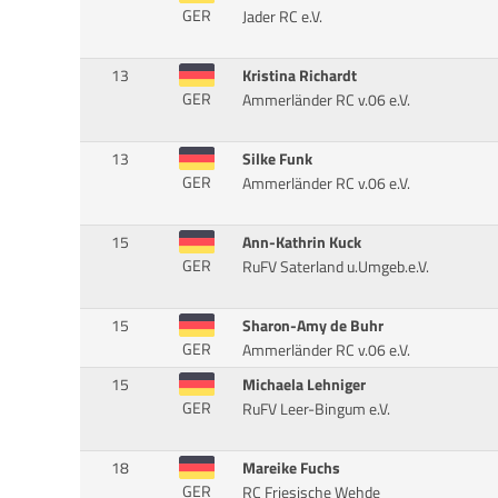
GER
Jader RC e.V.
13
Kristina Richardt
GER
Ammerländer RC v.06 e.V.
13
Silke Funk
GER
Ammerländer RC v.06 e.V.
15
Ann-Kathrin Kuck
GER
RuFV Saterland u.Umgeb.e.V.
15
Sharon-Amy de Buhr
GER
Ammerländer RC v.06 e.V.
15
Michaela Lehniger
GER
RuFV Leer-Bingum e.V.
18
Mareike Fuchs
GER
RC Friesische Wehde