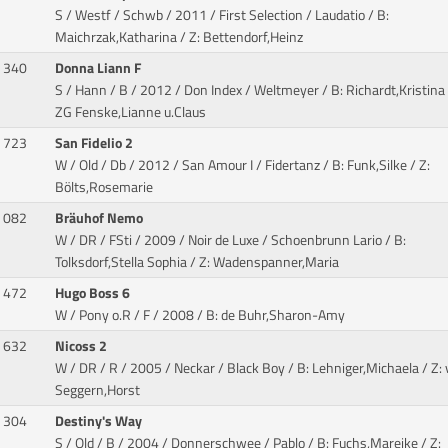
S / Westf / Schwb / 2011 / First Selection / Laudatio
/ B:
Maichrzak,Katharina / Z: Bettendorf,Heinz
340
Donna Liann F
S / Hann / B / 2012 / Don Index / Weltmeyer
/ B: Richardt,Kristina 
ZG Fenske,Lianne u.Claus
723
San Fidelio 2
W / Old / Db / 2012 / San Amour I / Fidertanz
/ B: Funk,Silke / Z:
Bölts,Rosemarie
082
Bräuhof Nemo
W / DR / FSti / 2009 / Noir de Luxe / Schoenbrunn Lario
/ B:
Tolksdorf,Stella Sophia / Z: Wadenspanner,Maria
472
Hugo Boss 6
W / Pony o.R / F / 2008
/ B: de Buhr,Sharon-Amy
632
Nicoss 2
W / DR / R / 2005 / Neckar / Black Boy
/ B: Lehniger,Michaela / Z:
Seggern,Horst
304
Destiny's Way
S / Old / B / 2004 / Donnerschwee / Pablo
/ B: Fuchs,Mareike / Z: