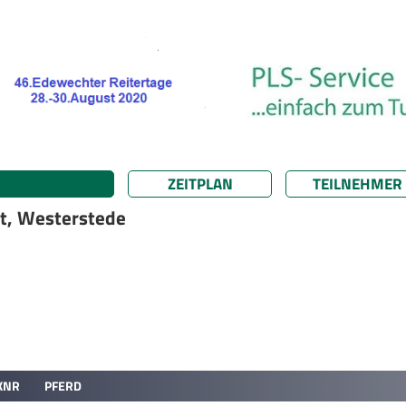
ZEITPLAN
TEILNEHMER
rt, Westerstede
KNR
PFERD