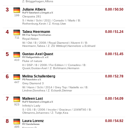
Z: Brüggehagen,Alfons
3
Juliane Albers
0.00 / 50.50
RuFV Saterland u.Umgeb.e.V.
199
Cleopatra 281
S / Holst / Schi / 2011 / Corrado I / Marlo / B:
Rothenburg,Kevin / Z: Knop,Uwe
4
Tabea Heermann
0.00 / 51.24
RK Frei Tempo Kirchhatten
711
Royal Aktion
W / Old / B / 2008 / Royal Diamond / Akzent II / B:
Heermann,Tabea / Z: ZG Wittkopf,Hannelore u.Eckhard
5
Gustav-Axel Quast
0.00 / 51.45
RV Heiligenfelde u.U. e.V.
410
Fluke of nature
H / DSP / B / 2008 / For Edition I / Corradino / B:
Quast,Gustav-Axel / Z: Bohlmann,Hermann
6
Melina Schallenberg
0.00 / 52.78
PS Petersfehn e.V.
447
Grey Diamond 3
W / Hann / Schi / 2014 / Grey Top / Natiello xx / B:
Lindner,Dorothea / Z: Eckardt,Dietmar
7
Maileen Last
0.00 / 54.09
RuFV Saterland u.Umgeb.e.V.
923
Infinity's Lady
S / OS / B / 2006 / Incolor / Gracieux / 104WT40 / B:
Oltmanns,Johannes / Z: Tuitje,Kea
8
Laura Lorenz
0.00 / 54.92
RV Ganderkesee
495
Knossos D