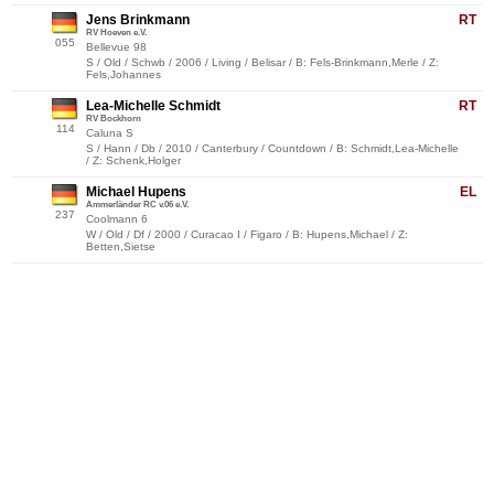
Jens Brinkmann
RT
RV Hoeven e.V.
055
Bellevue 98
S / Old / Schwb / 2006 / Living / Belisar / B: Fels-Brinkmann,Merle / Z:
Fels,Johannes
Lea-Michelle Schmidt
RT
RV Bockhorn
114
Caluna S
S / Hann / Db / 2010 / Canterbury / Countdown / B: Schmidt,Lea-Michelle
/ Z: Schenk,Holger
Michael Hupens
EL
Ammerländer RC v.06 e.V.
237
Coolmann 6
W / Old / Df / 2000 / Curacao I / Figaro / B: Hupens,Michael / Z:
Betten,Sietse