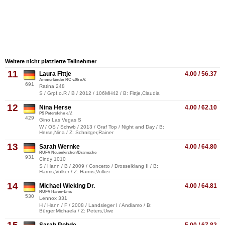
Weitere nicht platzierte Teilnehmer
11
Laura Fittje
4.00 / 56.37
Ammerländer RC v.06 e.V.
691
Ratina 248
S / Grpf.o.R / B / 2012 / 106MH42 / B: Fittje,Claudia
12
Nina Herse
4.00 / 62.10
PS Petersfehn e.V.
429
Gino Las Vegas S
W / OS / Schwb / 2013 / Graf Top / Night and Day / B:
Herse,Nina / Z: Schnitger,Rainer
13
Sarah Wernke
4.00 / 64.80
RUFV Neuenkirchen/Bramsche
931
Cindy 1010
S / Hann / B / 2009 / Concetto / Drosselklang II / B:
Harms,Volker / Z: Harms,Volker
14
Michael Wieking Dr.
4.00 / 64.81
RUFV Haren-Ems
530
Lennox 331
H / Hann / F / 2008 / Landsieger I / Andiamo / B:
Bürger,Michaela / Z: Peters,Uwe