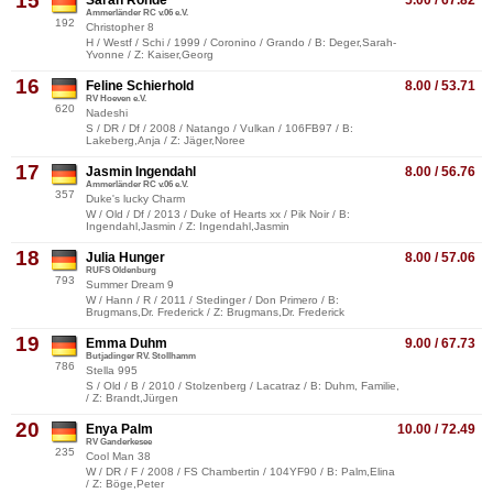
15
Sarah Rohde
5.00 / 67.82
Ammerländer RC v.06 e.V.
192
Christopher 8
H / Westf / Schi / 1999 / Coronino / Grando / B: Deger,Sarah-
Yvonne / Z: Kaiser,Georg
16
Feline Schierhold
8.00 / 53.71
RV Hoeven e.V.
620
Nadeshi
S / DR / Df / 2008 / Natango / Vulkan / 106FB97 / B:
Lakeberg,Anja / Z: Jäger,Noree
17
Jasmin Ingendahl
8.00 / 56.76
Ammerländer RC v.06 e.V.
357
Duke's lucky Charm
W / Old / Df / 2013 / Duke of Hearts xx / Pik Noir / B:
Ingendahl,Jasmin / Z: Ingendahl,Jasmin
18
Julia Hunger
8.00 / 57.06
RUFS Oldenburg
793
Summer Dream 9
W / Hann / R / 2011 / Stedinger / Don Primero / B:
Brugmans,Dr. Frederick / Z: Brugmans,Dr. Frederick
19
Emma Duhm
9.00 / 67.73
Butjadinger RV. Stollhamm
786
Stella 995
S / Old / B / 2010 / Stolzenberg / Lacatraz / B: Duhm, Familie,
/ Z: Brandt,Jürgen
20
Enya Palm
10.00 / 72.49
RV Ganderkesee
235
Cool Man 38
W / DR / F / 2008 / FS Chambertin / 104YF90 / B: Palm,Elina
/ Z: Böge,Peter