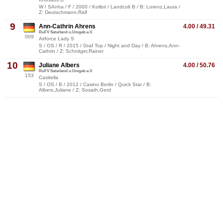
W / SAnha / F / 2000 / Kolibri / Landcolt B / B: Lorenz,Laura /
Z: Deutschmann,Ralf
9
Ann-Cathrin Ahrens
4.00 / 49.31
RuFV Saterland u.Umgeb.e.V.
009
Airforce Lady S
S / OS / R / 2015 / Graf Top / Night and Day / B: Ahrens,Ann-
Cathrin / Z: Schnitger,Rainer
10
Juliane Albers
4.00 / 50.76
RuFV Saterland u.Umgeb.e.V.
153
Casitella
S / OS / B / 2012 / Casino Berlin / Quick Star / B:
Albers,Juliane / Z: Sosath,Gerd