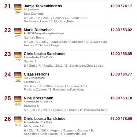
21
Jantje Tapkenhinrichs
10.00 / 74.17
RV Bockhorn
294
Deja Diamond
S / Old / Db / 2012 / Semper Fi / Bonheur / B:
Bockmeyer,Liesa / Z: Mochner,Petra
22
Marie Dullweber
12.00 / 53.02
RUFV ST.Georg Altenoythe-Kampe
622
Narnia's Beste
S / Old / B / 2012 / Zapateado / Alabaster / B: Dullweber,Dr.
Aneta / Z: Schmidt,Hergen
23
Chris Louisa Sandstede
12.00 / 58.85
Ammerländer RC v.06 e.V.
772
Sookie 7
S / Grpf.o.R / RkaSc / 2012 / B: Sandstede,Chris Louisa
24
Claas Frerichs
13.00 / 84.77
RuFV Rheiderland
102
Caletta 107
S / Hess / Db / 2009 / Casiro I / Landor S / B:
Frerichs,Carsten / Z: Brockmann,Karl-Heinz
25
Nina Brossmann
16.00 / 63.18
Ammerländer RC v.06 e.V.
040
Bailarina 6
S / Lusit / B / 2006 / Rubi AR / Frizuco / B: Brossmann,Nina
26
Chris Louisa Sandstede
27.00 / 78.56
Ammerländer RC v.06 e.V.
012
Al Capone 190
H / Old / R / 2014 / Argent / Conterno Grande / B:
Sandstede,Chris Louisa / Z: Sandstede,Dirk