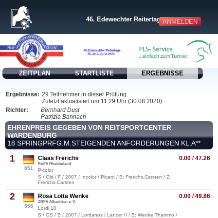
46. Edewechter Reitertage
ANMELDEN
ZEITPLAN
STARTLISTE
ERGEBNISSE
Ergebnisse:
29 Teilnehmer in dieser Prüfung.
Zuletzt aktualisiert um 11:29 Uhr (30.08.2020)
Richter:
Bernhard Dust
Patrizia Bannach
EHRENPREIS GEGEBEN VON REITSPORTCENTER
WARDENBURG
18 SPRINGPRFG.M.STEIGENDEN ANFORDERUNGEN KL.A**
1
Claas Frerichs
0.00 / 47.26
RuFV Rheiderland
651
Picolor
S / Old / F / 2007 / Incolor / Picard / B: Frerichs,Carsten / Z:
Frerichs,Carsten
2
Rosa Lotta Wenke
0.00 / 49.86
ZRFV Albachten e. V.
556
Lordi 10
S / OS / B / 2007 / Lordanos / Lancer II / B: Wenke,Thammo /