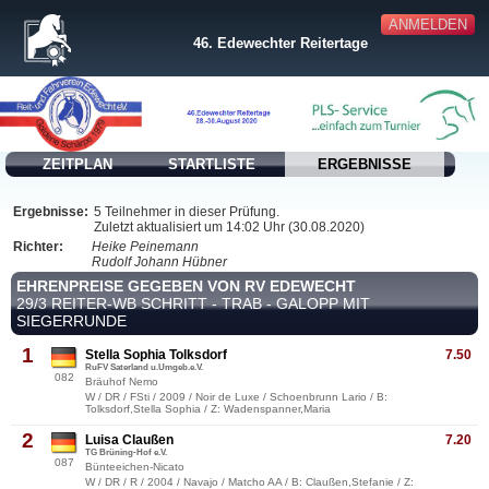
ANMELDEN
46. Edewechter Reitertage
ZEITPLAN
STARTLISTE
ERGEBNISSE
Ergebnisse:
5 Teilnehmer in dieser Prüfung.
Zuletzt aktualisiert um 14:02 Uhr (30.08.2020)
Richter:
Heike Peinemann
Rudolf Johann Hübner
EHRENPREISE GEGEBEN VON RV EDEWECHT
29/3 REITER-WB SCHRITT - TRAB - GALOPP MIT
SIEGERRUNDE
1
Stella Sophia Tolksdorf
7.50
RuFV Saterland u.Umgeb.e.V.
082
Bräuhof Nemo
W / DR / FSti / 2009 / Noir de Luxe / Schoenbrunn Lario / B:
Tolksdorf,Stella Sophia / Z: Wadenspanner,Maria
2
Luisa Claußen
7.20
TG Brüning-Hof e.V.
087
Bünteeichen-Nicato
W / DR / R / 2004 / Navajo / Matcho AA / B: Claußen,Stefanie / Z: