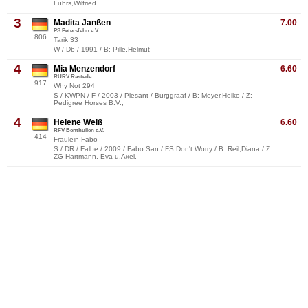
Lührs,Wilfried
3
Madita Janßen
7.00
PS Petersfehn e.V.
806
Tarik 33
W / Db / 1991 / B: Pille,Helmut
4
Mia Menzendorf
6.60
RURV Rastede
917
Why Not 294
S / KWPN / F / 2003 / Plesant / Burggraaf / B: Meyer,Heiko / Z:
Pedigree Horses B.V.,
4
Helene Weiß
6.60
RFV Benthullen e.V.
414
Fräulein Fabo
S / DR / Falbe / 2009 / Fabo San / FS Don't Worry / B: Reil,Diana / Z:
ZG Hartmann, Eva u.Axel,