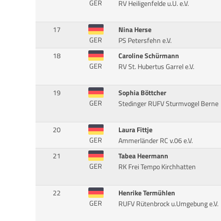
GER
RV Heiligenfelde u.U. e.V.
17
Nina Herse
GER
PS Petersfehn e.V.
18
Caroline Schürmann
GER
RV St. Hubertus Garrel e.V.
19
Sophia Böttcher
GER
Stedinger RUFV Sturmvogel Berne
20
Laura Fittje
GER
Ammerländer RC v.06 e.V.
21
Tabea Heermann
GER
RK Frei Tempo Kirchhatten
22
Henrike Termühlen
GER
RUFV Rütenbrock u.Umgebung e.V.