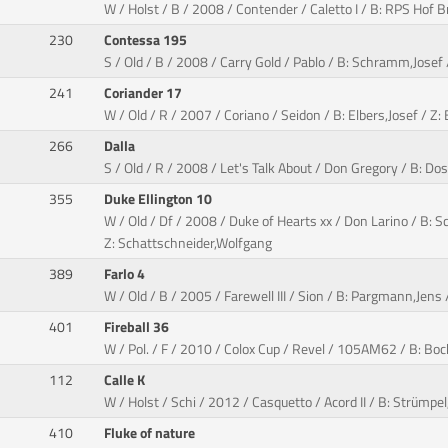
W / Holst / B / 2008 / Contender / Caletto I / B: RPS Hof
230
Contessa 195
S / Old / B / 2008 / Carry Gold / Pablo / B: Schramm,Josef
241
Coriander 17
W / Old / R / 2007 / Coriano / Seidon / B: Elbers,Josef / Z: 
266
Dalla
S / Old / R / 2008 / Let's Talk About / Don Gregory / B: D
355
Duke Ellington 10
W / Old / Df / 2008 / Duke of Hearts xx / Don Larino / B: 
Z: Schattschneider,Wolfgang
389
Farlo 4
W / Old / B / 2005 / Farewell III / Sion / B: Pargmann,Jen
401
Fireball 36
W / Pol. / F / 2010 / Colox Cup / Revel / 105AM62 / B: Boc
112
Calle K
W / Holst / Schi / 2012 / Casquetto / Acord II / B: Strümp
410
Fluke of nature