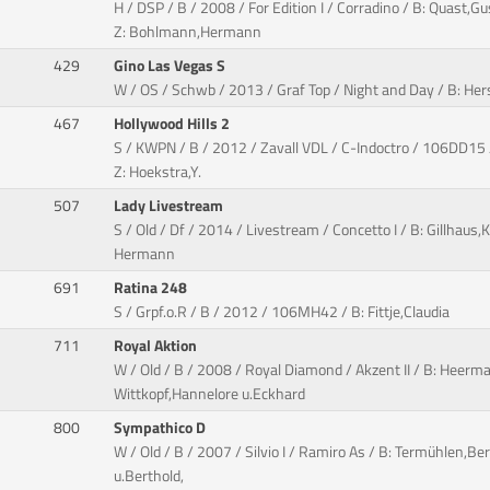
H / DSP / B / 2008 / For Edition I / Corradino / B: Quast,G
Z: Bohlmann,Hermann
429
Gino Las Vegas S
W / OS / Schwb / 2013 / Graf Top / Night and Day / B: Hers
467
Hollywood Hills 2
S / KWPN / B / 2012 / Zavall VDL / C-Indoctro / 106DD15
Z: Hoekstra,Y.
507
Lady Livestream
S / Old / Df / 2014 / Livestream / Concetto I / B: Gillhaus,
Hermann
691
Ratina 248
S / Grpf.o.R / B / 2012 / 106MH42 / B: Fittje,Claudia
711
Royal Aktion
W / Old / B / 2008 / Royal Diamond / Akzent II / B: Heerm
Wittkopf,Hannelore u.Eckhard
800
Sympathico D
W / Old / B / 2007 / Silvio I / Ramiro As / B: Termühlen,Be
u.Berthold,