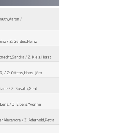
emuth,Aaron /
einz / Z: Gerdes,Heinz
uknecht,Sandra / Z: Kleis,Horst
R, / Z: Ottens,Hans-Jörn
uliane / Z: Sosath,Gerd
,Lena / Z: Elbers,Yvonne
r,Alexandra / Z: Aderhold,Petra