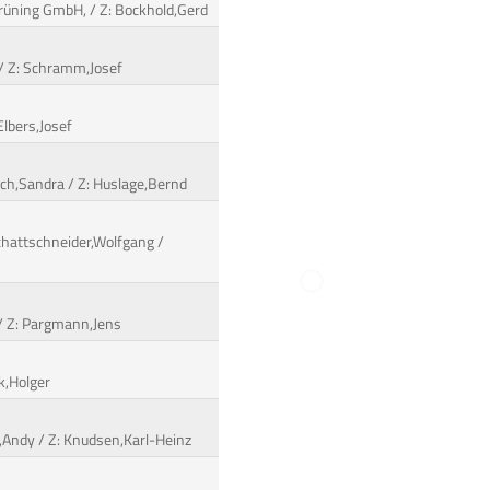
 Brüning GmbH, / Z: Bockhold,Gerd
 / Z: Schramm,Josef
Elbers,Josef
osch,Sandra / Z: Huslage,Bernd
Schattschneider,Wolfgang /
s / Z: Pargmann,Jens
k,Holger
el,Andy / Z: Knudsen,Karl-Heinz