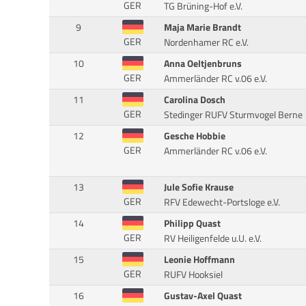
GER
TG Brüning-Hof e.V.
9
Maja Marie Brandt
GER
Nordenhamer RC e.V.
10
Anna Oeltjenbruns
GER
Ammerländer RC v.06 e.V.
11
Carolina Dosch
GER
Stedinger RUFV Sturmvogel Berne
12
Gesche Hobbie
GER
Ammerländer RC v.06 e.V.
13
Jule Sofie Krause
GER
RFV Edewecht-Portsloge e.V.
14
Philipp Quast
GER
RV Heiligenfelde u.U. e.V.
15
Leonie Hoffmann
GER
RUFV Hooksiel
16
Gustav-Axel Quast