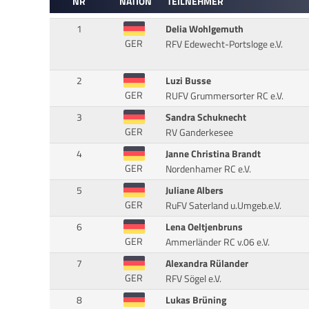
NR
NATION
TEILNEHMER
1
Delia Wohlgemuth
GER
RFV Edewecht-Portsloge e.V.
2
Luzi Busse
GER
RUFV Grummersorter RC e.V.
3
Sandra Schuknecht
GER
RV Ganderkesee
4
Janne Christina Brandt
GER
Nordenhamer RC e.V.
5
Juliane Albers
GER
RuFV Saterland u.Umgeb.e.V.
6
Lena Oeltjenbruns
GER
Ammerländer RC v.06 e.V.
7
Alexandra Rülander
GER
RFV Sögel e.V.
8
Lukas Brüning