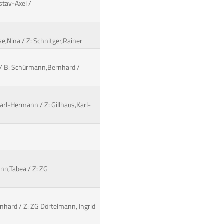
ustav-Axel /
e,Nina / Z: Schnitger,Rainer
 / B: Schürmann,Bernhard /
Karl-Hermann / Z: Gillhaus,Karl-
ann,Tabea / Z: ZG
rnhard / Z: ZG Dörtelmann, Ingrid