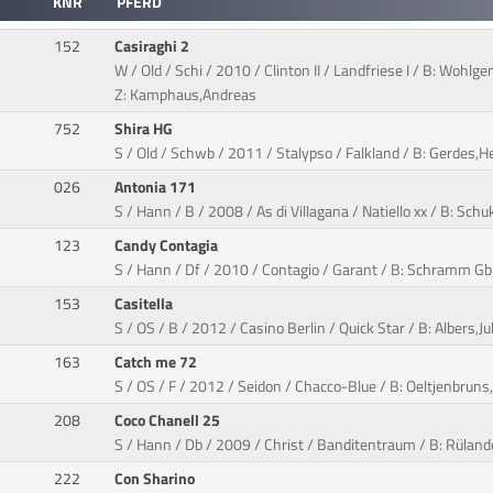
KNR
PFERD
152
Casiraghi 2
W / Old / Schi / 2010 / Clinton II / Landfriese I / B: Wohlg
Z: Kamphaus,Andreas
752
Shira HG
S / Old / Schwb / 2011 / Stalypso / Falkland / B: Gerdes,H
026
Antonia 171
S / Hann / B / 2008 / As di Villagana / Natiello xx / B: Sch
123
Candy Contagia
S / Hann / Df / 2010 / Contagio / Garant / B: Schramm Gb
153
Casitella
S / OS / B / 2012 / Casino Berlin / Quick Star / B: Albers,J
163
Catch me 72
S / OS / F / 2012 / Seidon / Chacco-Blue / B: Oeltjenbruns
208
Coco Chanell 25
S / Hann / Db / 2009 / Christ / Banditentraum / B: Rülande
222
Con Sharino