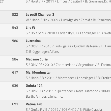
927
S / Holst / F / 2011 / Limbus / Capitol I / B: Grommes,Dr.
522
Le petit Chameur 2
W / Hann / Hlb / 2009 / Ludwigs As / Carbid / B: Kasolow
543
Lilo W
S / OS / Schi / 2010 / Corlensky G I / Landsieger I / B: We
580
Luzentina
S / Old / B / 2013 / Ludwigs As / Quidam de Revel / B: Ha
Z: Brüggehagen,Alfons
584
Madame Curie
S / Old / Df / 2010 / Chamberland / Argentinus / B: Fort
617
Ms. Morningstar
S / Hann / B / 2011 / Montender / Landsieger I / B: Freric
936
Quinta 124
S / Old / DB / 2011 / Quintender / Royal Diamond / 106BF9
Barth, Anneus u.Johanne,
691
Ratina 248
S / Grpf.o.R / B / 2012 / 106MH42 / B: Fittje,Claudia