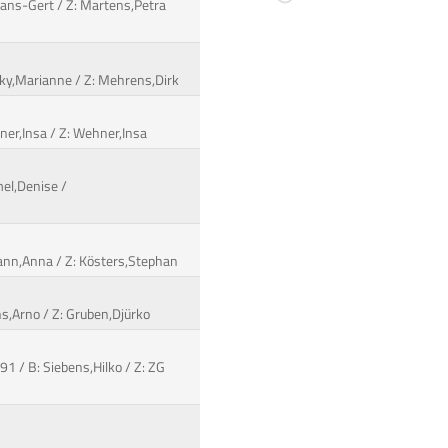
 Hans-Gert / Z: Martens,Petra
sky,Marianne / Z: Mehrens,Dirk
hner,Insa / Z: Wehner,Insa
mel,Denise /
mann,Anna / Z: Kösters,Stephan
hs,Arno / Z: Gruben,Djürko
1 / B: Siebens,Hilko / Z: ZG