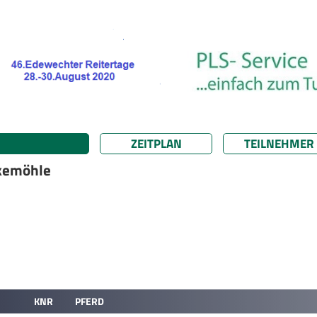
ZEITPLAN
TEILNEHMER
ckemöhle
KNR
PFERD