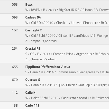
063
Bexx
W / KWPN / B / 2013 / Big Star JR K Z / Clinton / B: Fortw
093
Cadeau 54
W / Old / Db / 2010 / Check In / Urleven Pironniere / B:
152
Casiraghi 2
W / Old / Schi / 2010 / Clinton II / Landfriese I / B: Wohlg
Z: Kamphaus,Andreas
254
Crystal RS
S / OS / B / 2013 / Cornet's Prinz / Argentinus / B: Schnie
Z: Schnieder,Reinhold
655
Pippilotta Pfefferminza Viktua
S / Hann / R / 2014 / Commissario / Feenspross xx / B: Tr
679
Quercus S
W / Hann / B / 2013 / Quick Check / Graf Top / B: Siegert,J
112
Calle K
W / Holst / Schi / 2012 / Casquetto / Acord II / B: Strümp
138
Carlo 449