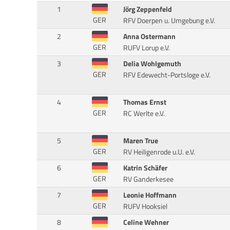
1
Jörg Zeppenfeld
GER
RFV Doerpen u. Umgebung e.V.
2
Anna Ostermann
GER
RUFV Lorup e.V.
3
Delia Wohlgemuth
GER
RFV Edewecht-Portsloge e.V.
4
Thomas Ernst
GER
RC Werlte e.V.
5
Maren True
GER
RV Heiligenrode u.U. e.V.
6
Katrin Schäfer
GER
RV Ganderkesee
7
Leonie Hoffmann
GER
RUFV Hooksiel
8
Celine Wehner