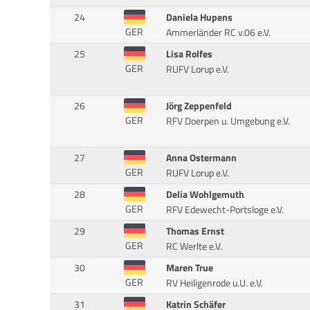
24
Daniela Hupens
GER
Ammerländer RC v.06 e.V.
25
Lisa Rolfes
GER
RUFV Lorup e.V.
26
Jörg Zeppenfeld
GER
RFV Doerpen u. Umgebung e.V.
27
Anna Ostermann
GER
RUFV Lorup e.V.
28
Delia Wohlgemuth
GER
RFV Edewecht-Portsloge e.V.
29
Thomas Ernst
GER
RC Werlte e.V.
30
Maren True
GER
RV Heiligenrode u.U. e.V.
31
Katrin Schäfer