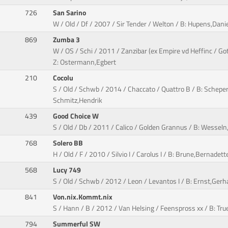
726
San Sarino
W / Old / Df / 2007 / Sir Tender / Welton / B: Hupens,Dan
869
Zumba 3
W / OS / Schi / 2011 / Zanzibar (ex Empire vd Heffinc / Go
Z: Ostermann,Egbert
210
Cocolu
S / Old / Schwb / 2014 / Chaccato / Quattro B / B: Schep
Schmitz,Hendrik
439
Good Choice W
S / Old / Db / 2011 / Calico / Golden Grannus / B: Wessel
768
Solero BB
H / Old / F / 2010 / Silvio I / Carolus I / B: Brune,Bernade
568
Lucy 749
S / Old / Schwb / 2012 / Leon / Levantos I / B: Ernst,Gerh
841
Von.nix.Kommt.nix
S / Hann / B / 2012 / Van Helsing / Feenspross xx / B: Tru
794
Summerful SW