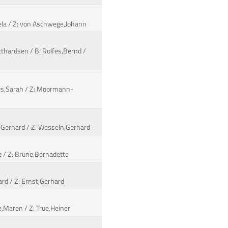
iela / Z: von Aschwege,Johann
tthardsen / B: Rolfes,Bernd /
ers,Sarah / Z: Moormann-
n,Gerhard / Z: Wesseln,Gerhard
tte / Z: Brune,Bernadette
ard / Z: Ernst,Gerhard
e,Maren / Z: True,Heiner