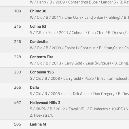
W / Hann / B / 2009 / Contendros Bube / Landor S / B: Ratt
189
Chirac 30
W / Old / B / 2011 / Chin Quin / Landjonker (Fruhling) / B:
216
Colina 63
S / Z.Rpf / Schi / 2011 / Colman / Chin Chin / B: Driever,Car
226
Condesito
W / Old / B / 2008 / Casiro I / Continue / B: Kiran,Celina Can
228
Contento Fire
W / Old / B / 2013 / Carry Gold / Zeus (Nurzeus) / B: Elling
230
Contessa 195
S / Old / B / 2008 / Carry Gold / Pablo / B: Schramm,Josef
266
Dalla
S / Old / R / 2008 / Let's Talk About / Don Gregory / B: D
467
Hollywood Hills 2
S / KWPN / B / 2012 / Zavall VDL / C-Indoctro / 106DD15
Z: Hoekstra,Y.
506
Ladina M