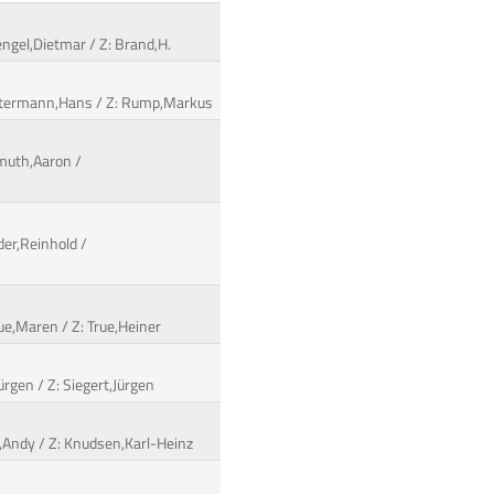
engel,Dietmar / Z: Brand,H.
 Ostermann,Hans / Z: Rump,Markus
emuth,Aaron /
der,Reinhold /
ue,Maren / Z: True,Heiner
ürgen / Z: Siegert,Jürgen
el,Andy / Z: Knudsen,Karl-Heinz