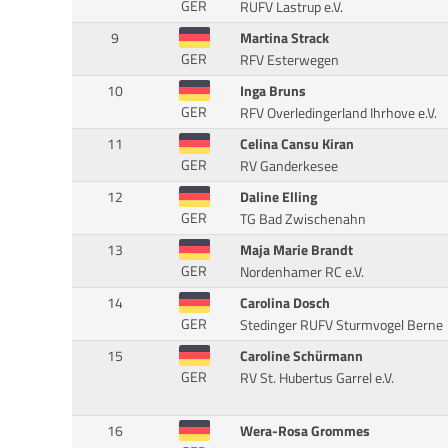
GER
RUFV Lastrup e.V.
9
Martina Strack
GER
RFV Esterwegen
10
Inga Bruns
GER
RFV Overledingerland Ihrhove e.V.
11
Celina Cansu Kiran
GER
RV Ganderkesee
12
Daline Elling
GER
TG Bad Zwischenahn
13
Maja Marie Brandt
GER
Nordenhamer RC e.V.
14
Carolina Dosch
GER
Stedinger RUFV Sturmvogel Berne
15
Caroline Schürmann
GER
RV St. Hubertus Garrel e.V.
16
Wera-Rosa Grommes