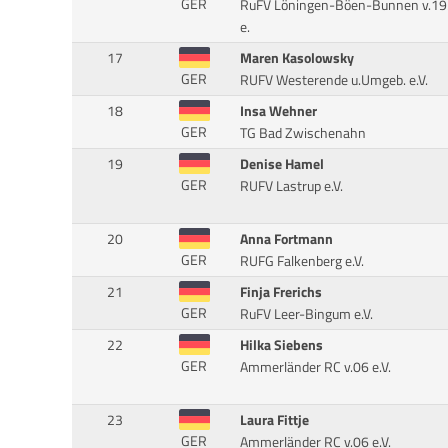
GER
RuFV Löningen-Böen-Bunnen v.1
e.
17
Maren Kasolowsky
GER
RUFV Westerende u.Umgeb. e.V.
18
Insa Wehner
GER
TG Bad Zwischenahn
19
Denise Hamel
GER
RUFV Lastrup e.V.
20
Anna Fortmann
GER
RUFG Falkenberg e.V.
21
Finja Frerichs
GER
RuFV Leer-Bingum e.V.
22
Hilka Siebens
GER
Ammerländer RC v.06 e.V.
23
Laura Fittje
GER
Ammerländer RC v.06 e.V.