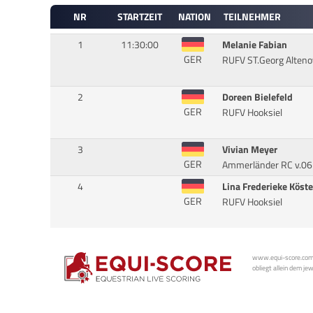
NR
STARTZEIT
NATION
TEILNEHMER
1
11:30:00
Melanie Fabian
GER
RUFV ST.Georg Alten
2
Doreen Bielefeld
GER
RUFV Hooksiel
3
Vivian Meyer
GER
Ammerländer RC v.06 
4
Lina Frederieke Köste
GER
RUFV Hooksiel
www.equi-score.com i
obliegt allein dem je