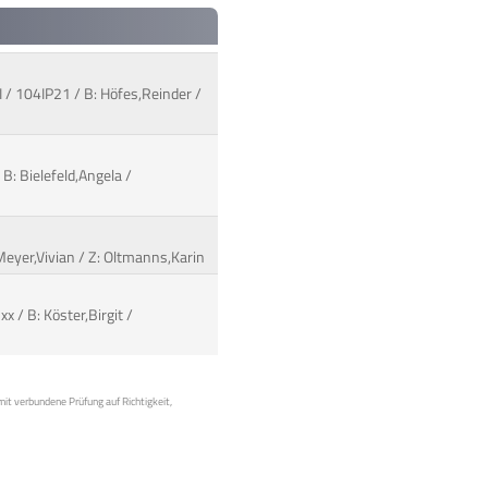
 / 104IP21 / B: Höfes,Reinder /
B: Bielefeld,Angela /
 Meyer,Vivian / Z: Oltmanns,Karin
x / B: Köster,Birgit /
mit verbundene Prüfung auf Richtigkeit,