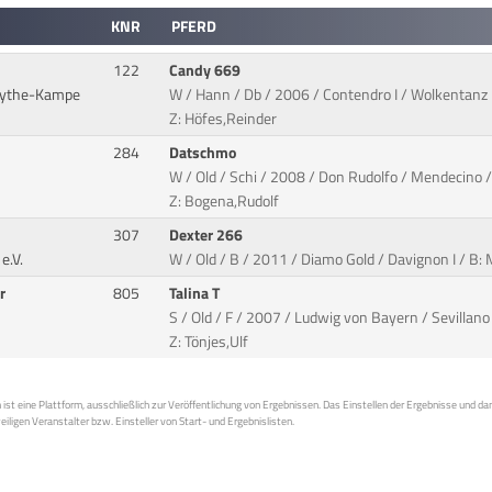
KNR
PFERD
122
Candy 669
oythe-Kampe
W / Hann / Db / 2006 / Contendro I / Wolkentanz I
Z: Höfes,Reinder
284
Datschmo
W / Old / Schi / 2008 / Don Rudolfo / Mendecino / 
Z: Bogena,Rudolf
307
Dexter 266
e.V.
W / Old / B / 2011 / Diamo Gold / Davignon I / B:
r
805
Talina T
S / Old / F / 2007 / Ludwig von Bayern / Sevillano x
Z: Tönjes,Ulf
st eine Plattform, ausschließlich zur Veröffentlichung von Ergebnissen. Das Einstellen der Ergebnisse und da
weiligen Veranstalter bzw. Einsteller von Start- und Ergebnislisten.