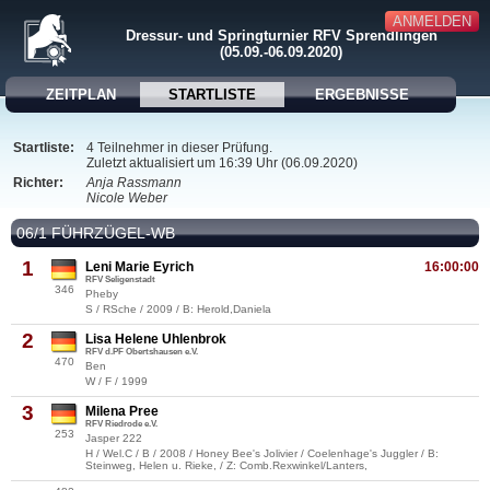
ANMELDEN
Dressur- und Springturnier RFV Sprendlingen
(05.09.-06.09.2020)
ZEITPLAN
STARTLISTE
ERGEBNISSE
Startliste:
4 Teilnehmer in dieser Prüfung.
Zuletzt aktualisiert um 16:39 Uhr (06.09.2020)
Richter:
Anja Rassmann
Nicole Weber
06/1 FÜHRZÜGEL-WB
1
Leni Marie Eyrich
16:00:00
RFV Seligenstadt
346
Pheby
S / RSche / 2009 / B: Herold,Daniela
2
Lisa Helene Uhlenbrok
RFV d.PF Obertshausen e.V.
470
Ben
W / F / 1999
3
Milena Pree
RFV Riedrode e.V.
253
Jasper 222
H / Wel.C / B / 2008 / Honey Bee's Jolivier / Coelenhage's Juggler / B:
Steinweg, Helen u. Rieke, / Z: Comb.Rexwinkel/Lanters,