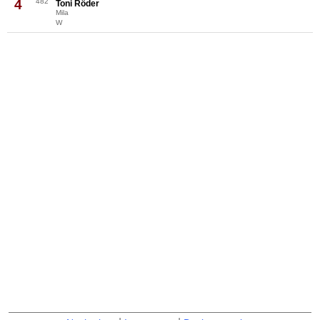
4
482
Toni Röder
Mila
W