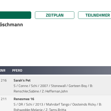
ZEITPLAN
TEILNEHMER
 Röschmann
KNR
PFERD
216
Sarah's Pet
S / Conne / Schi / 2007 / Stonewall / Gorteen Boy
/ B:
Renschler,Sabine / Z: Heffernan,John
211
Renesmee 16
S / DR / Schi / 2013 / Mahrdorf Tango / Oosteinds Ricky
/ B:
Rohwedder,Melanie / Z: Tams,Britta