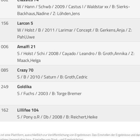
W / Hann / Schwb / 2009 / Castus I / Waldstar xx
/ B: Sierks-
Backhaus,Nadine / Z: Löhden,Jens
156
Larcon 5
W / Holst / B / 2011 / Larimar / Concept
/ B: Gerkens,Anja / Z:
Pahl,Uwe
006
Amalfi 21
S / Holst / Schi / 2008 / Cayado / Leandro
/ B: Groth,Annika / Z:
Maack,Helga
085
Crazy 70
S / B / 2010 / Saturn
/ B: Groth,Cedric
249
Goldika
S / Fuchs / 2003
/ B: Torge Bremer
162
Lillifee 104
S / Pony o.R / Db / 2008
/ B: Reichert,Heike
st eine Plattform, ausschließlich zur Veröffentlichung von Ergebnissen. Das Einstellen der Ergebnisse und da
weiligen Veranstalter bzw. Einsteller von Start- und Ergebnislisten.