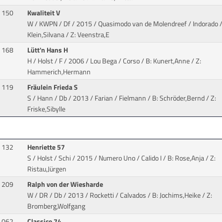
150
Kwaliteit V
W / KWPN / Df / 2015 / Quasimodo van de Molendreef / Indorado
/
Klein,Silvana / Z: Veenstra,E
168
Lütt'n Hans H
H / Holst / F / 2006 / Lou Bega / Corso
/ B: Kunert,Anne / Z:
Hammerich,Hermann
119
Fräulein Frieda S
S / Hann / Db / 2013 / Farian / Fielmann
/ B: Schröder,Bernd / Z:
Friske,Sibylle
132
Henriette 57
S / Holst / Schi / 2015 / Numero Uno / Calido I
/ B: Rose,Anja / Z:
Ristau,Jürgen
209
Ralph von der Wiesharde
W / DR / Db / 2013 / Rocketti / Calvados
/ B: Jochims,Heike / Z:
Bromberg,Wolfgang
062
Classico 74