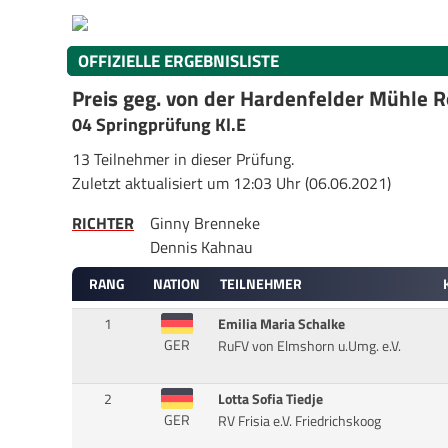
OFFIZIELLE ERGEBNISLISTE
Preis geg. von der Hardenfelder Mühle
04 Springprüfung Kl.E
13 Teilnehmer in dieser Prüfung.
Zuletzt aktualisiert um 12:03 Uhr (06.06.2021)
RICHTER
Ginny Brenneke
Dennis Kahnau
RANG
NATION
TEILNEHMER
1
Emilia Maria Schalke
GER
RuFV von Elmshorn u.Umg. e.V.
2
Lotta Sofia Tiedje
GER
RV Frisia e.V. Friedrichskoog