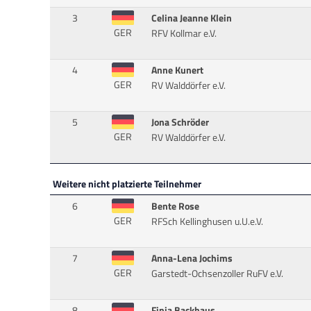
3
Celina Jeanne Klein
GER
RFV Kollmar e.V.
4
Anne Kunert
GER
RV Walddörfer e.V.
5
Jona Schröder
GER
RV Walddörfer e.V.
Weitere nicht platzierte Teilnehmer
6
Bente Rose
GER
RFSch Kellinghusen u.U.e.V.
7
Anna-Lena Jochims
GER
Garstedt-Ochsenzoller RuFV e.V.
8
Finja Backhaus