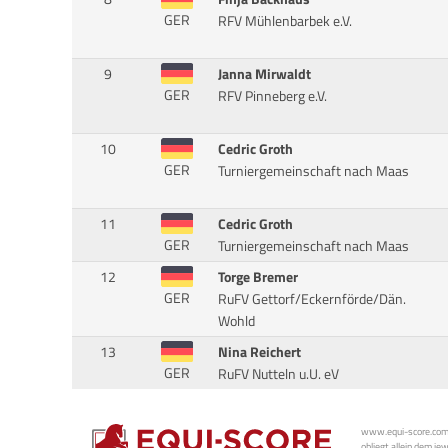
GER
RFV Mühlenbarbek e.V.
9
Janna Mirwaldt
GER
RFV Pinneberg e.V.
10
Cedric Groth
GER
Turniergemeinschaft nach Maas
11
Cedric Groth
GER
Turniergemeinschaft nach Maas
12
Torge Bremer
GER
RuFV Gettorf/Eckernförde/Dän.
Wohld
13
Nina Reichert
GER
RuFV Nutteln u.U. eV
www.equi-score.com i
obliegt allein dem je