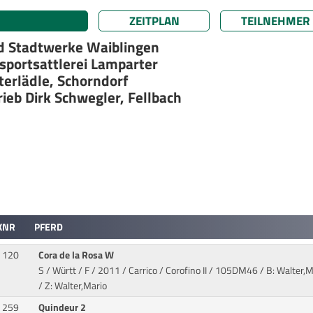
ZEITPLAN
TEILNEHMER
d Stadtwerke Waiblingen
sportsattlerei Lamparter
terlädle, Schorndorf
eb Dirk Schwegler, Fellbach
KNR
PFERD
120
Cora de la Rosa W
S / Württ / F / 2011 / Carrico / Corofino II
/ 105DM46 / B: Walter,M
/ Z: Walter,Mario
259
Quindeur 2