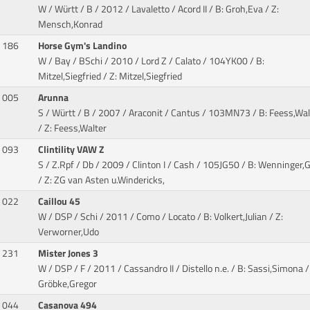
W / Württ / B / 2012 / Lavaletto / Acord II
/ B: Groh,Eva / Z:
Mensch,Konrad
186
Horse Gym's Landino
W / Bay / BSchi / 2010 / Lord Z / Calato
/ 104YK00 / B:
Mitzel,Siegfried / Z: Mitzel,Siegfried
005
Arunna
S / Württ / B / 2007 / Araconit / Cantus
/ 103MN73 / B: Feess,Wal
/ Z: Feess,Walter
093
Clintility VAW Z
S / Z.Rpf / Db / 2009 / Clinton I / Cash
/ 105JG50 / B: Wenninger,G
/ Z: ZG van Asten u.Windericks,
022
Caillou 45
W / DSP / Schi / 2011 / Como / Locato
/ B: Volkert,Julian / Z:
Verworner,Udo
231
Mister Jones 3
W / DSP / F / 2011 / Cassandro II / Distello n.e.
/ B: Sassi,Simona /
Gröbke,Gregor
044
Casanova 494