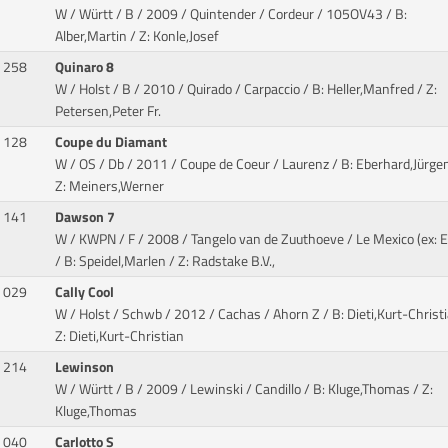
W / Württ / B / 2009 / Quintender / Cordeur
/ 105OV43 / B:
Alber,Martin / Z: Konle,Josef
258
Quinaro 8
W / Holst / B / 2010 / Quirado / Carpaccio
/ B: Heller,Manfred / Z:
Petersen,Peter Fr.
128
Coupe du Diamant
W / OS / Db / 2011 / Coupe de Coeur / Laurenz
/ B: Eberhard,Jürgen
Z: Meiners,Werner
141
Dawson 7
W / KWPN / F / 2008 / Tangelo van de Zuuthoeve / Le Mexico (ex: E
/ B: Speidel,Marlen / Z: Radstake B.V.,
029
Cally Cool
W / Holst / Schwb / 2012 / Cachas / Ahorn Z
/ B: Dieti,Kurt-Christ
Z: Dieti,Kurt-Christian
214
Lewinson
W / Württ / B / 2009 / Lewinski / Candillo
/ B: Kluge,Thomas / Z:
Kluge,Thomas
040
Carlotto S