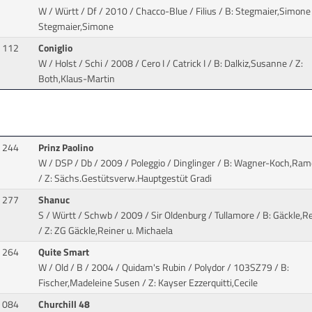
W / Württ / Df / 2010 / Chacco-Blue / Filius
/ B: Stegmaier,Simone 
Stegmaier,Simone
112
Coniglio
W / Holst / Schi / 2008 / Cero I / Catrick I
/ B: Dalkiz,Susanne / Z:
Both,Klaus-Martin
244
Prinz Paolino
W / DSP / Db / 2009 / Poleggio / Dinglinger
/ B: Wagner-Koch,Ram
/ Z: Sächs.Gestütsverw.Hauptgestüt Gradi
277
Shanuc
S / Württ / Schwb / 2009 / Sir Oldenburg / Tullamore
/ B: Gäckle,R
/ Z: ZG Gäckle,Reiner u. Michaela
264
Quite Smart
W / Old / B / 2004 / Quidam's Rubin / Polydor
/ 103SZ79 / B:
Fischer,Madeleine Susen / Z: Kayser Ezzerquitti,Cecile
084
Churchill 48