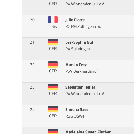
GER
RV Winnenden u.U.e.V.
20
Julie Fiatte
FRA
RC RH Zoltingen e.V.
21
Lea-Sophia Gut
GER
RV Sulmingen
22
Marvin Frey
GER
PSV Burkhardshof
23
Sebastian Heller
GER
RV Winnenden u.U.e.V.
24
Simona Sassi
GER
RSG Oßweil
Madeleine Susen Fischer