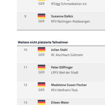
GER
RSVgg Schmiedeäcker e.V.
9
Susanne Dalkiz
GER
RFV Nürtingen-Raidwangen
Weitere nicht platzierte Teilnehmer
10
Julian Stahl
GER
RC Aischbach Gültstein
11
Peter Döffinger
GER
LRFV Weil der Stadt
12
Madeleine Susen Fischer
GER
RFV Weilheim/Teck
13
Eileen Meier