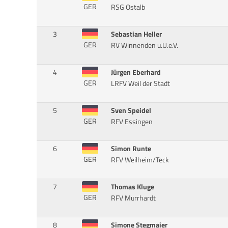
GER
RSG Ostalb
3
Sebastian Heller
GER
RV Winnenden u.U.e.V.
4
Jürgen Eberhard
GER
LRFV Weil der Stadt
5
Sven Speidel
GER
RFV Essingen
6
Simon Runte
GER
RFV Weilheim/Teck
7
Thomas Kluge
GER
RFV Murrhardt
8
Simone Stegmaier