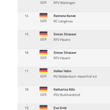
GER
RFV Würtingen
14
Ramona Kunze
GER
RC Langenau
15
Simon Strasser
GER
RFV Hauerz
16
Simon Strasser
GER
RFV Hauerz
17
Volker Hahn
GER
RV Waldenbuch-Hasenhof e.V.
18
Katharina Kölz
GER
PSV Burkhardshof
19
Eva Groh