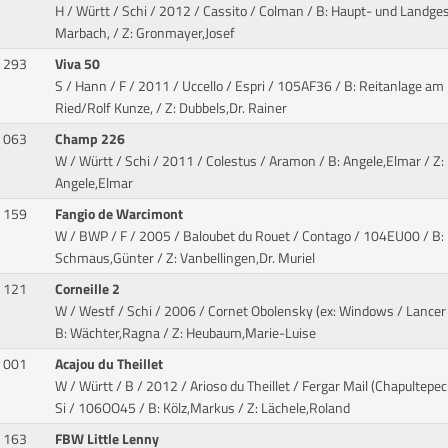
H / Württ / Schi / 2012 / Cassito / Colman
/ B: Haupt- und Landges
Marbach, / Z: Gronmayer,Josef
293
Viva 50
S / Hann / F / 2011 / Uccello / Espri
/ 105AF36 / B: Reitanlage am
Ried/Rolf Kunze, / Z: Dubbels,Dr. Rainer
063
Champ 226
W / Württ / Schi / 2011 / Colestus / Aramon
/ B: Angele,Elmar / Z:
Angele,Elmar
159
Fangio de Warcimont
W / BWP / F / 2005 / Baloubet du Rouet / Contago
/ 104EU00 / B:
Schmaus,Günter / Z: Vanbellingen,Dr. Muriel
121
Corneille 2
W / Westf / Schi / 2006 / Cornet Obolensky (ex: Windows / Lancer I
B: Wächter,Ragna / Z: Heubaum,Marie-Luise
001
Acajou du Theillet
W / Württ / B / 2012 / Arioso du Theillet / Fergar Mail (Chapultepec
Si
/ 106OO45 / B: Kölz,Markus / Z: Lächele,Roland
163
FBW Little Lenny