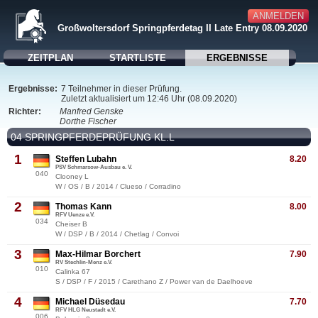
ANMELDEN
Großwoltersdorf Springpferdetag II Late Entry 08.09.2020
ZEITPLAN
STARTLISTE
ERGEBNISSE
Ergebnisse:
7 Teilnehmer in dieser Prüfung.
Zuletzt aktualisiert um 12:46 Uhr (08.09.2020)
Richter:
Manfred Genske
Dorthe Fischer
04 SPRINGPFERDEPRÜFUNG KL.L
1
Steffen Lubahn
8.20
PSV Schmarsow-Ausbau e. V.
040
Clooney L
W / OS / B / 2014 / Clueso / Corradino
2
Thomas Kann
8.00
RFV Uenze e.V.
034
Cheiser B
W / DSP / B / 2014 / Chetlag / Convoi
3
Max-Hilmar Borchert
7.90
RV Stechlin-Menz e.V.
010
Calinka 67
S / DSP / F / 2015 / Carethano Z / Power van de Daelhoeve
4
Michael Düsedau
7.70
RFV HLG Neustadt e.V.
006