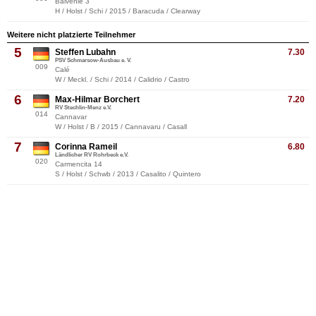
Balvenie 3
H / Holst / Schi / 2015 / Baracuda / Clearway
Weitere nicht platzierte Teilnehmer
5
Steffen Lubahn
7.30
PSV Schmarsow-Ausbau e. V.
009
Calé
W / Meckl. / Schi / 2014 / Calidrio / Castro
6
Max-Hilmar Borchert
7.20
RV Stechlin-Menz e.V.
014
Cannavar
W / Holst / B / 2015 / Cannavaru / Casall
7
Corinna Rameil
6.80
Ländlicher RV Rohrbeck e.V.
020
Carmencita 14
S / Holst / Schwb / 2013 / Casalito / Quintero