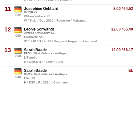
11
Josephine Gebhard
8.00 / 64.52
RV 1994 e.V.
092
William Wallace 23
W / Trak. / Db / 2012 / Redecker / Maizauber
12
Leonie Schwandt
12.00 / 65.40
Jumping Arena Gadow e.V.
090
Swarovski As
W / DSP / B / 2013 / Sergeant Pepper I / Landadel
13
Sarah Baade
12.00 / 66.17
RFZV z. Windmühlenstadt Woldegk e.
068
L'Espoire
S / Grpf.o.R / FSche / 2005
Sarah Baade
EL
RFZV z. Windmühlenstadt Woldegk e.
036
Chio 19
H / DSP / R / 2014 / Cashmore