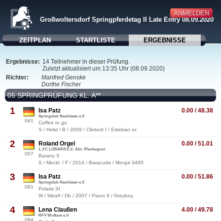
ANMELDEN
Großwoltersdorf Springpferdetag II Late Entry 08.09.2020
ZEITPLAN
STARTLISTE
ERGEBNISSE
Ergebnisse:
14 Teilnehmer in dieser Prüfung.
Zuletzt aktualisiert um 13:35 Uhr (08.09.2020)
Richter:
Manfred Genske
Dorthe Fischer
05 SPRINGPRÜFUNG KL. A**
1
Isa Patz
0.00 / 48.38
Springclub Neuhäsen e.V.
041
Coffee to go
S / Holst / B / 2009 / Clintord I / Esteban xx
2
Roland Orgel
0.00 / 51.01
1. FC LÜBARS E.V., Abt. Pferdesport
007
Barany 3
S / Meckl. / F / 2014 / Baracuda / Monjul 3495
3
Isa Patz
0.00 / 51.86
Springclub Neuhäsen e.V.
081
Polaris SI
W / Westf / Db / 2007 / Piano II / Greyboy
4
Lena Claußen
4.00 / 49.78
RFV Wulkow e.V.
084