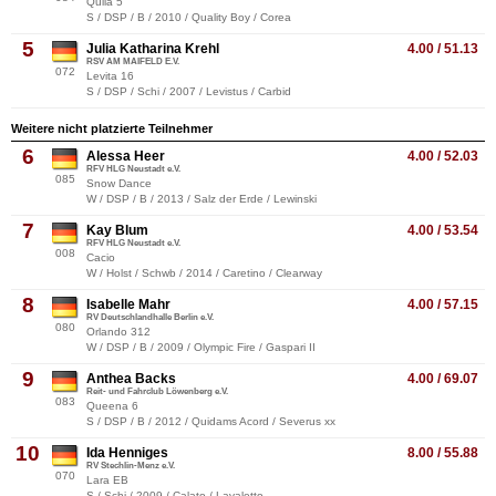
Quila 5
S / DSP / B / 2010 / Quality Boy / Corea
5
Julia Katharina Krehl
4.00 / 51.13
RSV AM MAIFELD E.V.
072
Levita 16
S / DSP / Schi / 2007 / Levistus / Carbid
Weitere nicht platzierte Teilnehmer
6
Alessa Heer
4.00 / 52.03
RFV HLG Neustadt e.V.
085
Snow Dance
W / DSP / B / 2013 / Salz der Erde / Lewinski
7
Kay Blum
4.00 / 53.54
RFV HLG Neustadt e.V.
008
Cacio
W / Holst / Schwb / 2014 / Caretino / Clearway
8
Isabelle Mahr
4.00 / 57.15
RV Deutschlandhalle Berlin e.V.
080
Orlando 312
W / DSP / B / 2009 / Olympic Fire / Gaspari II
9
Anthea Backs
4.00 / 69.07
Reit- und Fahrclub Löwenberg e.V.
083
Queena 6
S / DSP / B / 2012 / Quidams Acord / Severus xx
10
Ida Henniges
8.00 / 55.88
RV Stechlin-Menz e.V.
070
Lara EB
S / Schi / 2009 / Calato / Lavaletto