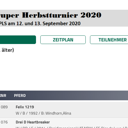
ZEITPLAN
TEILNEHMER
 älter)
KNR
PFERD
089
Felix 1219
W / B / 1992
/ B: Windhorn,Alina
076
Drei D Heartbreaker