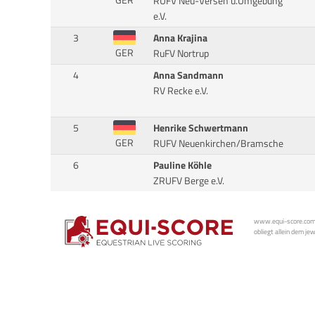
GER
RUFV Neu-Versen u.Umgebung
e.V.
3
Anna Krajina
GER
RuFV Nortrup
4
Anna Sandmann
RV Recke e.V.
5
Henrike Schwertmann
GER
RUFV Neuenkirchen/Bramsche
6
Pauline Köhle
ZRUFV Berge e.V.
www.equi-score.com i
obliegt allein dem je