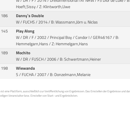
W / DR / F / 2014 / Dreidimensional I AT NRW / FS Dior de Luxe
/ B
Hoeft,Sissy / Z: Klintworth,Uwe
186
Danny`s Double
W / FUCHS / 2014
/ B: Wassmann,Jörn u. Niclas
145
Play Along
W / DR / F / 2002 / Principal Boy / Condor I
/ GER46167 / B:
Hemmelgarn,Hans / Z: Hemmelgarn,Hans
189
Mochito
W / DR / FUSCH / 2006
/ B: Schwertmann,Heiner
198
Wiewanda
S / FUCHA / 2007
/ B: Donzelmann,Melanie
st eine Plattform, ausschließlich zur Veröffentlichung von Ergebnissen. Das Einstellen der Ergebnisse und da
weiligen Veranstalter bzw. Einsteller von Start- und Ergebnislisten.