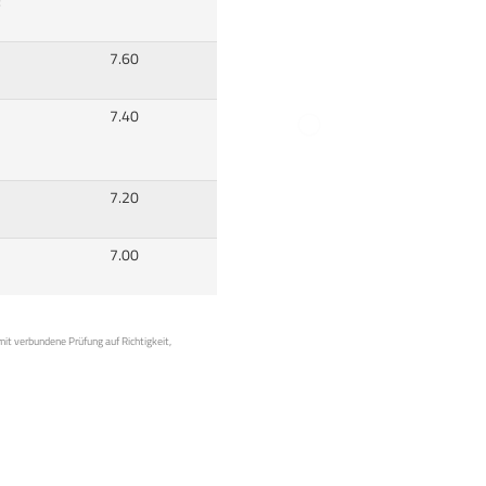
:
7.60
7.40
7.20
7.00
mit verbundene Prüfung auf Richtigkeit,