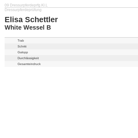
09 Dressurpferdeprfg.Kl.L
Dressurpferdeprüfung
Elisa Schettler
White Wessel B
Trab
Schritt
Galopp
Durchlässigkeit
Gesamteindruck