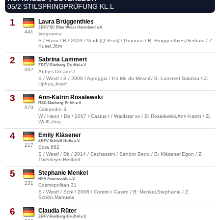
05/2 STILSPRINGPRÜFUNG KL.L
1
Laura Brüggenthies
ZRFV SC Blau Weiss Ostenland e.V.
441
Vergranna
S / Hann / B / 2009 / Verdi (Q-Verdi) / Grannus / B: Brüggenthies,Gerhard / Z:
Kusel,Jörn
2
Sabrina Lammert
ZRFV Rietberg-Druffel e.V.
002
Abby's Dream U
S / Westf / B / 2009 / Arpeggio / It's Me du Mesnil / B: Lammert,Sabrina / Z:
Uphus,Josef
3
Ann-Katrin Rosalewski
RSG Marburg-St.Vit.e.V.
070
Caleandro 3
W / Hann / Db / 2007 / Castus I / Waldstar xx / B: Rosalewski,Ann-Katrin / Z:
Wulff,Jörg
4
Emily Kläsener
ZRFV Schloß Holte e.V.
217
Cora 662
S / Westf / Db / 2014 / Cachassini / Sandro Bedo / B: Kläsener,Egon / Z:
Thiemeyer,Heribert
5
Stephanie Menkel
RFV Avenwedde e.V.
231
Cosmopolitan 31
S / Westf / Schi / 2006 / Contini / Castro / B: Menkel,Stephanie / Z:
Schön,Manuela
6
Claudia Rüter
ZRFV Rietberg-Druffel e.V.