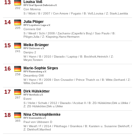
13
Louisa Voß
RFV Graf Sporck Delbrück e.V.
202
Con Morena
S / Württ / B / 2007 / Con Amore / Fugato / B: Voß,Louisa / Z: Stark,Laetitia
14
Julia Plöger
RFV Lopshorn Lage e.V.
205
Conners Girl
S / Westf / Schi / 2008 / Zacharov (Capello's Boy) / Sao Paulo / B:
Plöger,Julia / Z: Klapsing,Hans-Hermann
15
Meike Brünger
RFV Ostönnen e.V.
241
Danjou 2
W / Hann / B / 2010 / Diarado / Laptop / B: Bockholt,Heinrich / Z:
Meyer,Torsten
16
Marie-Sophie Sirges
RFV Ravensberg e.V.
258
Dreamboy GW
W / Hann / R / 2009 / Don Crusador / Prince Thatch xx / B: Witte,Gerhard / Z:
Witte,Gerhard
17
Dirk Hülskötter
RFV Vornholz e.V.
267
Evoni
S / Holst / Schwb / 2012 / Diarado / Acobat II / B: ZG Hülskötter,Dirk u.Ulrike /
Z: ZG Hülskötter,Dirk u.Ulrike
18
Nina Christophliemke
RFV Avenwedde e.V.
365
Paul von Ubbssen D
W / Westf / F / 2014 / Pilothago / Granikos / B: Karsten u. Susanne Diekhoff, /
Z: Diekhoff,Manfred