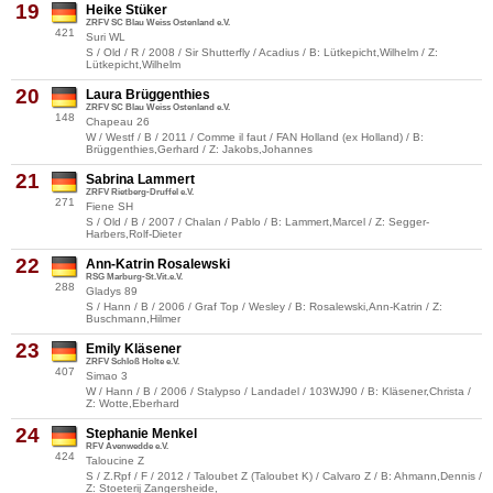
19
Heike Stüker
ZRFV SC Blau Weiss Ostenland e.V.
421
Suri WL
S / Old / R / 2008 / Sir Shutterfly / Acadius / B: Lütkepicht,Wilhelm / Z:
Lütkepicht,Wilhelm
20
Laura Brüggenthies
ZRFV SC Blau Weiss Ostenland e.V.
148
Chapeau 26
W / Westf / B / 2011 / Comme il faut / FAN Holland (ex Holland) / B:
Brüggenthies,Gerhard / Z: Jakobs,Johannes
21
Sabrina Lammert
ZRFV Rietberg-Druffel e.V.
271
Fiene SH
S / Old / B / 2007 / Chalan / Pablo / B: Lammert,Marcel / Z: Segger-
Harbers,Rolf-Dieter
22
Ann-Katrin Rosalewski
RSG Marburg-St.Vit.e.V.
288
Gladys 89
S / Hann / B / 2006 / Graf Top / Wesley / B: Rosalewski,Ann-Katrin / Z:
Buschmann,Hilmer
23
Emily Kläsener
ZRFV Schloß Holte e.V.
407
Simao 3
W / Hann / B / 2006 / Stalypso / Landadel / 103WJ90 / B: Kläsener,Christa /
Z: Wotte,Eberhard
24
Stephanie Menkel
RFV Avenwedde e.V.
424
Taloucine Z
S / Z.Rpf / F / 2012 / Taloubet Z (Taloubet K) / Calvaro Z / B: Ahmann,Dennis /
Z: Stoeterij Zangersheide,