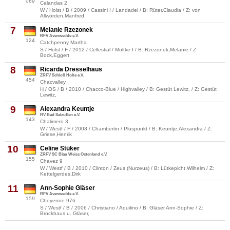
069
Calandas 2
W / Holst / B / 2009 / Cassini I / Landadel / B: Rüter,Claudia / Z: von
Allwörden,Manfred
7
Melanie Rzezonek
RFV Avenwedde e.V.
124
Catchpenny Martha
S / Holst / F / 2012 / Cellestial / Moltke I / B: Rzezonek,Melanie / Z:
Bock,Eggert
8
Ricarda Dresselhaus
ZRFV Schloß Holte e.V.
454
Chacvalley
H / OS / B / 2010 / Chacco-Blue / Highvalley / B: Gestüt Lewitz, / Z: Gestüt
Lewitz,
9
Alexandra Keuntje
RV Bad Salzuflen e.V.
143
Chalimero 3
W / Westf / F / 2008 / Chambertin / Pluspunkt / B: Keuntje,Alexandra / Z:
Griese,Henrik
10
Celine Stüker
ZRFV SC Blau Weiss Ostenland e.V.
155
Chavez 9
W / Westf / B / 2010 / Clinton / Zeus (Nurzeus) / B: Lütkepicht,Wilhelm / Z:
Kettelgerdes,Dirk
11
Ann-Sophie Gläser
RFV Avenwedde e.V.
159
Cheyenne 976
S / Westf / B / 2006 / Christiano / Aquilino / B: Gläser,Ann-Sophie / Z:
Brockhaus u. Gläser,