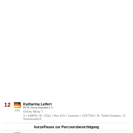
12
Katharina Leifert
RV St. Georg Diemeltal e. V.
161
Chicky Micky 7
S / KWPN / B / 2011 / Hos D'O / Caretino / 105TT93 / B: Tofall,Christian / Z:
Voorneveld,P.
kurzePause zur Parcoursbesichtigung