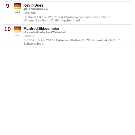
9
Kevin Dües
ZRFV Altenberge e. V.
131
Celektus
H / Westf / B / 2012 / Cornet Obolensky (ex: Windows / Pilot / B:
Hüntrup,Bernhard / Z: Hüntrup,Bernhard
10
Manfred Ebbesmeier
RFV des Delbrücker Land Westenholz
129
Cekoda
S / DSP / Schi / 2013 / Cellestial / Kolibri / B: ZG Linnenbrink GbR, / Z:
Schwerin,Ingo