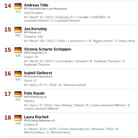
14
Andreas Tölle
RFV des Delbrücker Land Westenholz
102
Carl-Cocalino
W / Westf / B / 2010 / Corlensky G I / Candillo / 106PN83 / B:
Laukötter,Herbert / Z: Laukötter,Herbert
15
Jan Kersting
RFV Büren e.V.
081
Campino 540
W / Westf / Db / 2012 / Chike / Lamoureux I / B: Higgins,Keryn / Z: Dreps,Alois
15
Victoria Scharte-Schoppen
ZRFV Versmold e. V.
338
Logan TK
W / Westf / B / 2012 / Los Angeles / Giradelli / B: Kaldewei,Theodor / Z:
Kaldewei,Theodor
16
Isabell Sielhorst
RV Sundern-Spexard e.V.
442
Vince 17
W / Grpf.o.R / F / 2009 / B: Sielhorst,Isabell
17
Felix Raude
RuFV Bad Iburg e.V.
437
Valmeo
W / Hann / F / 2012 / Van Helsing / Rakett / B: Lükens,Heinrich-Wilhelm / Z:
Lükens,Heinrich-Wilhelm
18
Laura Rochell
RV St.Georg Salzkotten e.V.
190
Coletta M
S / Westf / Schi / 2005 / Cornet Obolensky (ex: Windows / Pilot / B:
Mörchel,Heinz / Z: Mörchel,Heinz