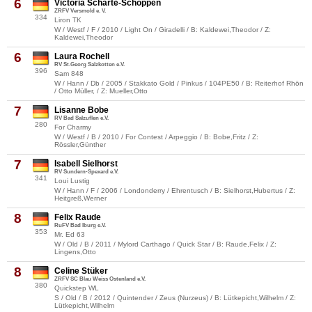
6
Victoria Scharte-Schoppen
ZRFV Versmold e. V.
334
Liron TK
W / Westf / F / 2010 / Light On / Giradelli / B: Kaldewei,Theodor / Z:
Kaldewei,Theodor
6
Laura Rochell
RV St.Georg Salzkotten e.V.
396
Sam 848
W / Hann / Db / 2005 / Stakkato Gold / Pinkus / 104PE50 / B: Reiterhof Rhön
/ Otto Müller, / Z: Mueller,Otto
7
Lisanne Bobe
RV Bad Salzuflen e.V.
280
For Charmy
W / Westf / B / 2010 / For Contest / Arpeggio / B: Bobe,Fritz / Z:
Rössler,Günther
7
Isabell Sielhorst
RV Sundern-Spexard e.V.
341
Loui Lustig
W / Hann / F / 2006 / Londonderry / Ehrentusch / B: Sielhorst,Hubertus / Z:
Heitgreß,Werner
8
Felix Raude
RuFV Bad Iburg e.V.
353
Mr. Ed 63
W / Old / B / 2011 / Mylord Carthago / Quick Star / B: Raude,Felix / Z:
Lingens,Otto
8
Celine Stüker
ZRFV SC Blau Weiss Ostenland e.V.
380
Quickstep WL
S / Old / B / 2012 / Quintender / Zeus (Nurzeus) / B: Lütkepicht,Wilhelm / Z:
Lütkepicht,Wilhelm