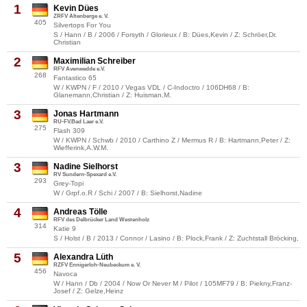
1
Kevin Dües
ZRFV Altenberge e. V.
405
Silvertops For You
S / Hann / B / 2006 / Forsyth / Glorieux / B: Dües,Kevin / Z: Schröer,Dr.
Christian
2
Maximilian Schreiber
RFV Avenwedde e.V.
268
Fantastico 65
W / KWPN / F / 2010 / Vegas VDL / C-Indoctro / 106DH68 / B:
Glanemann,Christian / Z: Huisman,M.
3
Jonas Hartmann
RU-FV.Bad Laer e.V.
275
Flash 309
W / KWPN / Schwb / 2010 / Carthino Z / Mermus R / B: Hartmann,Peter / Z:
Wiefferink,A.W.M.
3
Nadine Sielhorst
RV Sundern-Spexard e.V.
293
Grey-Topi
W / Grpf.o.R / Schi / 2007 / B: Sielhorst,Nadine
4
Andreas Tölle
RFV des Delbrücker Land Westenholz
314
Katie 9
S / Holst / B / 2013 / Connor / Lasino / B: Plock,Frank / Z: Zuchtstall Bröcking,
5
Alexandra Lüth
RZFV Ennigerloh-Neubeckum e. V.
456
Navoca
W / Hann / Db / 2004 / Now Or Never M / Pilot / 105MF79 / B: Piekny,Franz-
Josef / Z: Gelze,Heinz