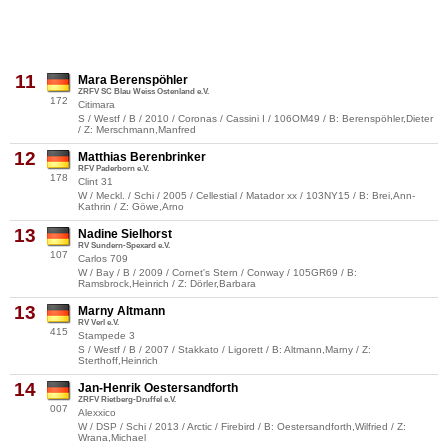
11
Mara Berenspöhler
ZRFV SC Blau Weiss Ostenland e.V.
172
Citimara
S / Westf / B / 2010 / Coronas / Cassini I / 106OM49 / B: Berenspöhler,Dieter
/ Z: Merschmann,Manfred
12
Matthias Berenbrinker
RFV Paderborn e.V.
178
Clint 31
W / Meckl. / Schi / 2005 / Cellestial / Matador xx / 103NY15 / B: Brei,Ann-
Kathrin / Z: Göwe,Arno
13
Nadine Sielhorst
RV Sundern-Spexard e.V.
107
Carlos 709
W / Bay / B / 2009 / Cornet's Stern / Conway / 105GR69 / B:
Ramsbrock,Heinrich / Z: Dörler,Barbara
13
Marny Altmann
RV Verl e.V.
415
Stampede 3
S / Westf / B / 2007 / Stakkato / Ligorett / B: Altmann,Marny / Z:
Sterthoff,Heinrich
14
Jan-Henrik Oestersandforth
ZRFV Rietberg-Druffel e.V.
007
Alexxico
W / DSP / Schi / 2013 / Arctic / Firebird / B: Oestersandforth,Wilfried / Z:
Wrana,Michael