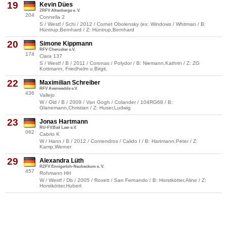
19
Kevin Dües
ZRFV Altenberge e. V.
204
Connella 2
S / Westf / Schi / 2012 / Cornet Obolensky (ex: Windows / Whitman / B:
Hüntrup,Bernhard / Z: Hüntrup,Bernhard
20
Simone Kippmann
RFV Cherusker e.V.
174
Clara 137
S / Westf / B / 2011 / Coronas / Polydor / B: Niemann,Kathrin / Z: ZG
Kottmann, Friedhelm u.Birgit,
22
Maximilian Schreiber
RFV Avenwedde e.V.
436
Vallejo
W / Old / B / 2009 / Van Gogh / Colander / 104RG68 / B:
Glanemann,Christian / Z: Huser,Ludwig
23
Jonas Hartmann
RU-FV.Bad Laer e.V.
062
Cabrio K
W / Hann / B / 2012 / Contendros / Calido I / B: Hartmann,Peter / Z:
Kamp,Werner
29
Alexandra Lüth
RZFV Ennigerloh-Neubeckum e. V.
457
Rohmann HH
W / Westf / Db / 2005 / Roxett / San Fernando / B: Horstkötter,Aline / Z:
Horstkötter,Hubert