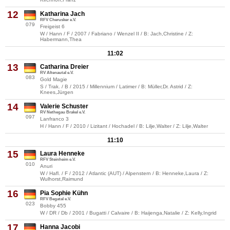
12
Katharina Jach
RFV Cherusker e.V.
079
Freigeist 6
W / Hann / F / 2007 / Fabriano / Wenzel II / B: Jach,Christine / Z:
Habermann,Thea
11:02
13
Catharina Dreier
RV Altenautal e.V.
083
Gold Magie
S / Trak. / B / 2015 / Millennium / Latimer / B: Müller,Dr. Astrid / Z:
Knees,Jürgen
14
Valerie Schuster
RV Nethegau Brakel e.V.
097
Lanfranco 3
H / Hann / F / 2010 / Lizitant / Hochadel / B: Lilje,Walter / Z: Lilje,Walter
11:10
15
Laura Henneke
RFV Steinheim e.V.
010
Anuri
W / Hafl. / F / 2012 / Atlantic (AUT) / Alpenstern / B: Henneke,Laura / Z:
Wulhorst,Raimund
16
Pia Sophie Kühn
RFV Begatal e.V.
023
Bobby 455
W / DR / Db / 2001 / Bugatti / Calvaire / B: Haijenga,Natalie / Z: Kelly,Ingrid
17
Hanna Jacobi