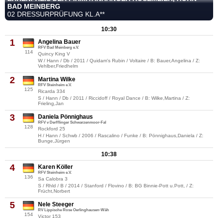
BAD MEINBERG
02 DRESSURPRÜFUNG KL.A**
10:30
1
Angelina Bauer
RFV Bad Meinberg e.V.
114
Quincy King V
W / Hann / Db / 2011 / Quidam's Rubin / Voltaire / B: Bauer,Angelina / Z:
Vehlber,Friedhelm
2
Martina Wilke
RFV Steinheim e.V.
125
Ricarda 334
S / Hann / Db / 2011 / Riccidoff / Royal Dance / B: Wilke,Martina / Z:
Frieling,Jan
3
Daniela Pönnighaus
RFV v Derfflinger Schwarzenmoor-Fal
128
Rockford 25
H / Hann / Schwb / 2006 / Rascalino / Funke / B: Pönnighaus,Daniela / Z:
Bunge,Jürgen
10:38
4
Karen Köller
RFV Steinheim e.V.
136
Sa Calobra 3
S / Rhld / B / 2014 / Stanford / Flovino / B: BG Binnie-Pott u.Pott, / Z:
Frücht,Norbert
5
Nele Steeger
RV Lippische Rose Oerlinghausen-Wäh
154
Victor 153