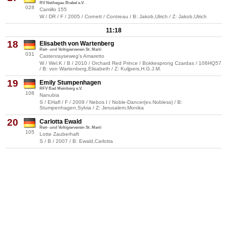
RV Nethegau Brakel e.V.
028
Camillo 155
W / DR / F / 2005 / Cornett / Contreau / B: Jakob,Ulrich / Z: Jakob,Ulrich
11:18
18
Elisabeth von Wartenberg
Reit- und Voltigierverein St. Marti
031
Castenrayseweg's Amaretto
W / Wel.K / B / 2010 / Orchard Red Prince / Bokkesprong Czardas / 106HQ57
/ B: von Wartenberg,Elisabeth / Z: Kuljpers,H.G.J.M.
19
Emily Stumpenhagen
RFV Bad Meinberg e.V.
108
Nanubia
S / EHafl / F / 2009 / Nebos I / Noble-Dancer(ex.Nobless) / B:
Stumpenhagen,Sylvia / Z: Jerusalem,Monika
20
Carlotta Ewald
Reit- und Voltigierverein St. Marti
105
Lotte Zauberhaft
S / B / 2007 / B: Ewald,Carlotta