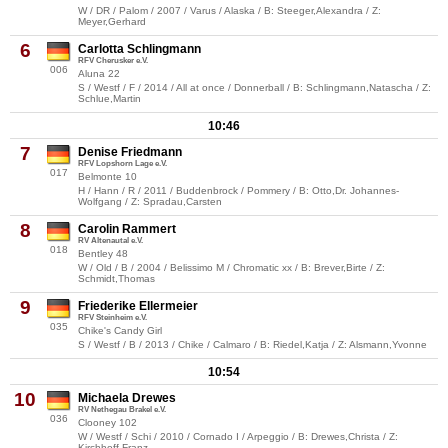
W / DR / Palom / 2007 / Varus / Alaska / B: Steeger,Alexandra / Z:
Meyer,Gerhard
6
Carlotta Schlingmann
RFV Cherusker e.V.
006
Aluna 22
S / Westf / F / 2014 / All at once / Donnerball / B: Schlingmann,Natascha / Z:
Schlue,Martin
10:46
7
Denise Friedmann
RFV Lopshorn Lage e.V.
017
Belmonte 10
H / Hann / R / 2011 / Buddenbrock / Pommery / B: Otto,Dr. Johannes-
Wolfgang / Z: Spradau,Carsten
8
Carolin Rammert
RV Altenautal e.V.
018
Bentley 48
W / Old / B / 2004 / Belissimo M / Chromatic xx / B: Brever,Birte / Z:
Schmidt,Thomas
9
Friederike Ellermeier
RFV Steinheim e.V.
035
Chike's Candy Girl
S / Westf / B / 2013 / Chike / Calmaro / B: Riedel,Katja / Z: Alsmann,Yvonne
10:54
10
Michaela Drewes
RV Nethegau Brakel e.V.
036
Clooney 102
W / Westf / Schi / 2010 / Cornado I / Arpeggio / B: Drewes,Christa / Z:
Kirchhoff,Franz