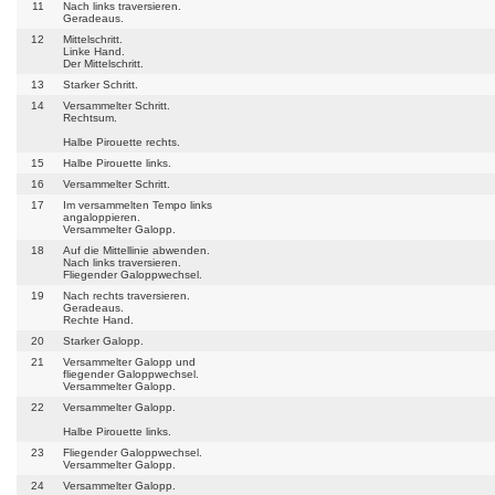
11
Nach links traversieren.
Geradeaus.
12
Mittelschritt.
Linke Hand.
Der Mittelschritt.
13
Starker Schritt.
14
Versammelter Schritt.
Rechtsum.
Halbe Pirouette rechts.
15
Halbe Pirouette links.
16
Versammelter Schritt.
17
Im versammelten Tempo links
angaloppieren.
Versammelter Galopp.
18
Auf die Mittellinie abwenden.
Nach links traversieren.
Fliegender Galoppwechsel.
19
Nach rechts traversieren.
Geradeaus.
Rechte Hand.
20
Starker Galopp.
21
Versammelter Galopp und
fliegender Galoppwechsel.
Versammelter Galopp.
22
Versammelter Galopp.
Halbe Pirouette links.
23
Fliegender Galoppwechsel.
Versammelter Galopp.
24
Versammelter Galopp.