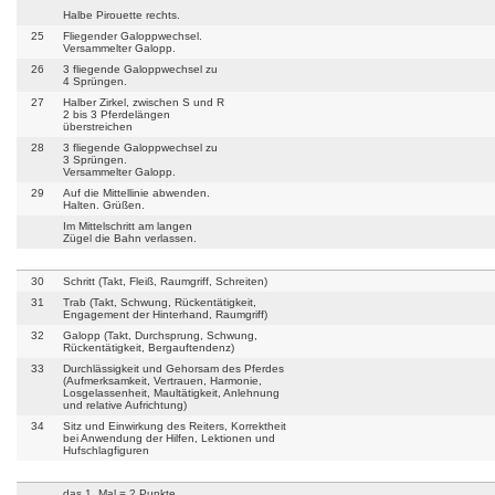
Halbe Pirouette rechts.
25
Fliegender Galoppwechsel.
Versammelter Galopp.
26
3 fliegende Galoppwechsel zu
4 Sprüngen.
27
Halber Zirkel, zwischen S und R
2 bis 3 Pferdelängen
überstreichen
28
3 fliegende Galoppwechsel zu
3 Sprüngen.
Versammelter Galopp.
29
Auf die Mittellinie abwenden.
Halten. Grüßen.
Im Mittelschritt am langen
Zügel die Bahn verlassen.
30
Schritt (Takt, Fleiß, Raumgriff, Schreiten)
31
Trab (Takt, Schwung, Rückentätigkeit,
Engagement der Hinterhand, Raumgriff)
32
Galopp (Takt, Durchsprung, Schwung,
Rückentätigkeit, Bergauftendenz)
33
Durchlässigkeit und Gehorsam des Pferdes
(Aufmerksamkeit, Vertrauen, Harmonie,
Losgelassenheit, Maultätigkeit, Anlehnung
und relative Aufrichtung)
34
Sitz und Einwirkung des Reiters, Korrektheit
bei Anwendung der Hilfen, Lektionen und
Hufschlagfiguren
das 1. Mal = 2 Punkte