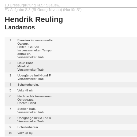
10 Dressurprüfung Kl.S* S3ausw.
FN Aufgabe S 3 (St-Georg-Niveau) (Nur für S*)
Hendrik Reuling
Laodamos
1
Einreiten im versammelten
Galopp.
Halten. Grüßen.
Im versammelten Tempo
antraben.
Versammelter Trab
2
Linke Hand.
Mitteltrab.
Versammelter Trab.
3
Übergänge bei H und F.
Versammelter Trab.
4
Schulterherein.
5
Volte (8 m).
6
Nach rechts traversieren.
Geradeaus.
Rechte Hand.
7
Starker Trab.
Versammelter Trab.
8
Übergänge bei M und K.
Versammelter Trab.
9
Schulterherein.
10
Volte (8 m).