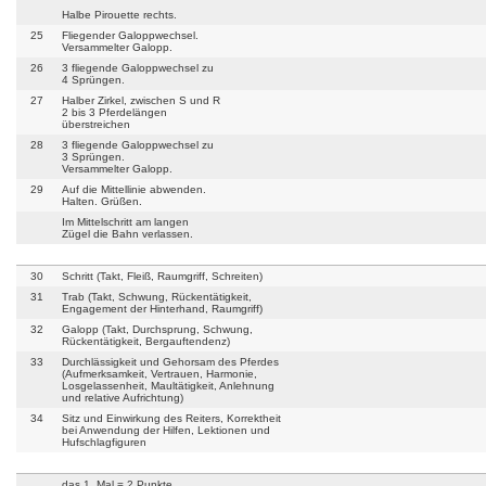
Halbe Pirouette rechts.
25
Fliegender Galoppwechsel.
Versammelter Galopp.
26
3 fliegende Galoppwechsel zu
4 Sprüngen.
27
Halber Zirkel, zwischen S und R
2 bis 3 Pferdelängen
überstreichen
28
3 fliegende Galoppwechsel zu
3 Sprüngen.
Versammelter Galopp.
29
Auf die Mittellinie abwenden.
Halten. Grüßen.
Im Mittelschritt am langen
Zügel die Bahn verlassen.
30
Schritt (Takt, Fleiß, Raumgriff, Schreiten)
31
Trab (Takt, Schwung, Rückentätigkeit,
Engagement der Hinterhand, Raumgriff)
32
Galopp (Takt, Durchsprung, Schwung,
Rückentätigkeit, Bergauftendenz)
33
Durchlässigkeit und Gehorsam des Pferdes
(Aufmerksamkeit, Vertrauen, Harmonie,
Losgelassenheit, Maultätigkeit, Anlehnung
und relative Aufrichtung)
34
Sitz und Einwirkung des Reiters, Korrektheit
bei Anwendung der Hilfen, Lektionen und
Hufschlagfiguren
das 1. Mal = 2 Punkte