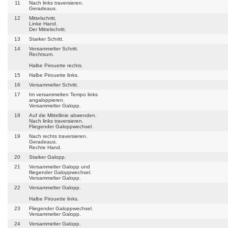
11
Nach links traversieren.
Geradeaus.
12
Mittelschritt.
Linke Hand.
Der Mittelschritt.
13
Starker Schritt.
14
Versammelter Schritt.
Rechtsum.
Halbe Pirouette rechts.
15
Halbe Pirouette links.
16
Versammelter Schritt.
17
Im versammelten Tempo links
angaloppieren.
Versammelter Galopp.
18
Auf die Mittellinie abwenden.
Nach links traversieren.
Fliegender Galoppwechsel.
19
Nach rechts traversieren.
Geradeaus.
Rechte Hand.
20
Starker Galopp.
21
Versammelter Galopp und
fliegender Galoppwechsel.
Versammelter Galopp.
22
Versammelter Galopp.
Halbe Pirouette links.
23
Fliegender Galoppwechsel.
Versammelter Galopp.
24
Versammelter Galopp.