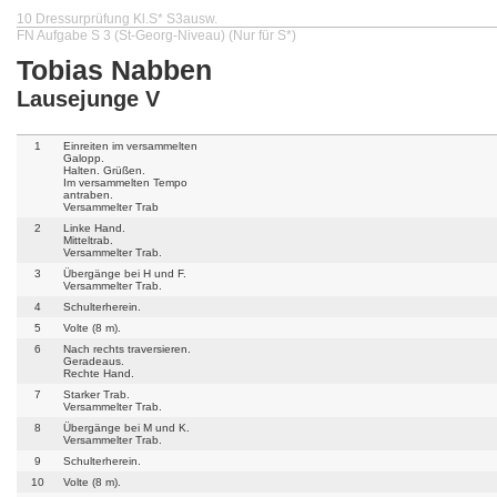
10 Dressurprüfung Kl.S* S3ausw.
FN Aufgabe S 3 (St-Georg-Niveau) (Nur für S*)
Tobias Nabben
Lausejunge V
1
Einreiten im versammelten
Galopp.
Halten. Grüßen.
Im versammelten Tempo
antraben.
Versammelter Trab
2
Linke Hand.
Mitteltrab.
Versammelter Trab.
3
Übergänge bei H und F.
Versammelter Trab.
4
Schulterherein.
5
Volte (8 m).
6
Nach rechts traversieren.
Geradeaus.
Rechte Hand.
7
Starker Trab.
Versammelter Trab.
8
Übergänge bei M und K.
Versammelter Trab.
9
Schulterherein.
10
Volte (8 m).