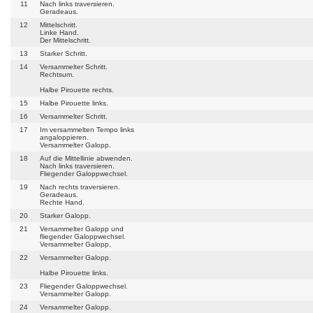
11
Nach links traversieren.
Geradeaus.
12
Mittelschritt.
Linke Hand.
Der Mittelschritt.
13
Starker Schritt.
14
Versammelter Schritt.
Rechtsum.
Halbe Pirouette rechts.
15
Halbe Pirouette links.
16
Versammelter Schritt.
17
Im versammelten Tempo links
angaloppieren.
Versammelter Galopp.
18
Auf die Mittellinie abwenden.
Nach links traversieren.
Fliegender Galoppwechsel.
19
Nach rechts traversieren.
Geradeaus.
Rechte Hand.
20
Starker Galopp.
21
Versammelter Galopp und
fliegender Galoppwechsel.
Versammelter Galopp.
22
Versammelter Galopp.
Halbe Pirouette links.
23
Fliegender Galoppwechsel.
Versammelter Galopp.
24
Versammelter Galopp.