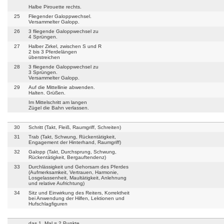
Halbe Pirouette rechts.
25
Fliegender Galoppwechsel.
Versammelter Galopp.
26
3 fliegende Galoppwechsel zu
4 Sprüngen.
27
Halber Zirkel, zwischen S und R
2 bis 3 Pferdelängen
überstreichen
28
3 fliegende Galoppwechsel zu
3 Sprüngen.
Versammelter Galopp.
29
Auf die Mittellinie abwenden.
Halten. Grüßen.
Im Mittelschritt am langen
Zügel die Bahn verlassen.
30
Schritt (Takt, Fleiß, Raumgriff, Schreiten)
31
Trab (Takt, Schwung, Rückentätigkeit,
Engagement der Hinterhand, Raumgriff)
32
Galopp (Takt, Durchsprung, Schwung,
Rückentätigkeit, Bergauftendenz)
33
Durchlässigkeit und Gehorsam des Pferdes
(Aufmerksamkeit, Vertrauen, Harmonie,
Losgelassenheit, Maultätigkeit, Anlehnung
und relative Aufrichtung)
34
Sitz und Einwirkung des Reiters, Korrektheit
bei Anwendung der Hilfen, Lektionen und
Hufschlagfiguren
das 1. Mal = 2 Punkte