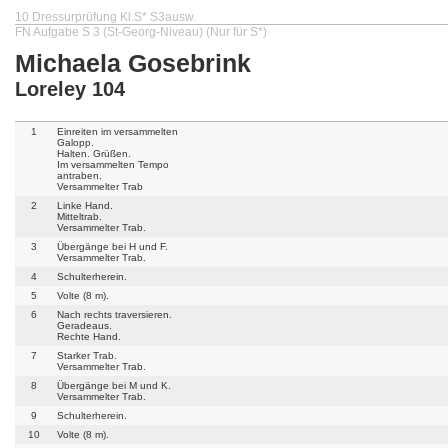
10 Dressurprüfung Kl.S* S3ausw.
FN Aufgabe S 3 (St-Georg-Niveau) (Nur für S*)
Michaela Gosebrink
Loreley 104
1
Einreiten im versammelten
Galopp.
Halten. Grüßen.
Im versammelten Tempo
antraben.
Versammelter Trab
2
Linke Hand.
Mitteltrab.
Versammelter Trab.
3
Übergänge bei H und F.
Versammelter Trab.
4
Schulterherein.
5
Volte (8 m).
6
Nach rechts traversieren.
Geradeaus.
Rechte Hand.
7
Starker Trab.
Versammelter Trab.
8
Übergänge bei M und K.
Versammelter Trab.
9
Schulterherein.
10
Volte (8 m).