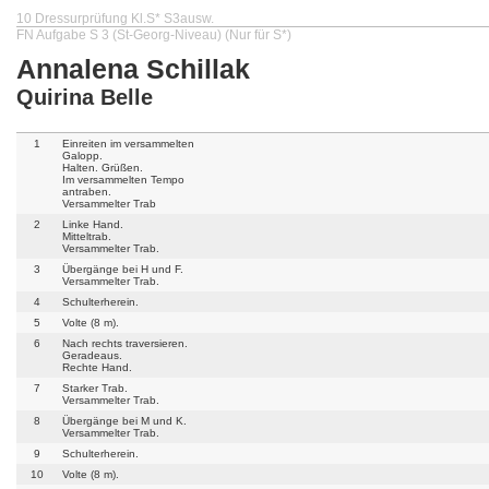
10 Dressurprüfung Kl.S* S3ausw.
FN Aufgabe S 3 (St-Georg-Niveau) (Nur für S*)
Annalena Schillak
Quirina Belle
1
Einreiten im versammelten
Galopp.
Halten. Grüßen.
Im versammelten Tempo
antraben.
Versammelter Trab
2
Linke Hand.
Mitteltrab.
Versammelter Trab.
3
Übergänge bei H und F.
Versammelter Trab.
4
Schulterherein.
5
Volte (8 m).
6
Nach rechts traversieren.
Geradeaus.
Rechte Hand.
7
Starker Trab.
Versammelter Trab.
8
Übergänge bei M und K.
Versammelter Trab.
9
Schulterherein.
10
Volte (8 m).