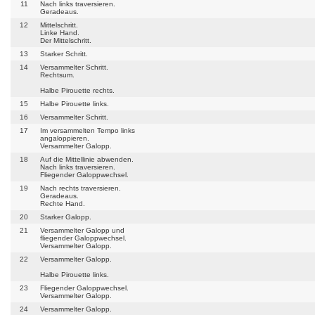
11
Nach links traversieren.
Geradeaus.
12
Mittelschritt.
Linke Hand.
Der Mittelschritt.
13
Starker Schritt.
14
Versammelter Schritt.
Rechtsum.
Halbe Pirouette rechts.
15
Halbe Pirouette links.
16
Versammelter Schritt.
17
Im versammelten Tempo links
angaloppieren.
Versammelter Galopp.
18
Auf die Mittellinie abwenden.
Nach links traversieren.
Fliegender Galoppwechsel.
19
Nach rechts traversieren.
Geradeaus.
Rechte Hand.
20
Starker Galopp.
21
Versammelter Galopp und
fliegender Galoppwechsel.
Versammelter Galopp.
22
Versammelter Galopp.
Halbe Pirouette links.
23
Fliegender Galoppwechsel.
Versammelter Galopp.
24
Versammelter Galopp.