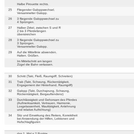
Halbe Pirouette rechts.
25
Fliegender Galoppwechsel.
Versammelter Galopp.
26
3 fliegende Galoppwechsel zu
4 Sprüngen.
27
Halber Zirkel, zwischen S und R
2 bis 3 Pferdelängen
überstreichen
28
3 fliegende Galoppwechsel zu
3 Sprüngen.
Versammelter Galopp.
29
Auf die Mittellinie abwenden.
Halten. Grüßen.
Im Mittelschritt am langen
Zügel die Bahn verlassen.
30
Schritt (Takt, Fleiß, Raumgriff, Schreiten)
31
Trab (Takt, Schwung, Rückentätigkeit,
Engagement der Hinterhand, Raumgriff)
32
Galopp (Takt, Durchsprung, Schwung,
Rückentätigkeit, Bergauftendenz)
33
Durchlässigkeit und Gehorsam des Pferdes
(Aufmerksamkeit, Vertrauen, Harmonie,
Losgelassenheit, Maultätigkeit, Anlehnung
und relative Aufrichtung)
34
Sitz und Einwirkung des Reiters, Korrektheit
bei Anwendung der Hilfen, Lektionen und
Hufschlagfiguren
das 1. Mal = 2 Punkte