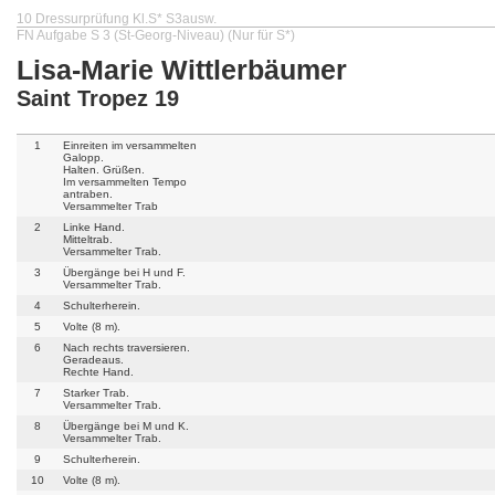
10 Dressurprüfung Kl.S* S3ausw.
FN Aufgabe S 3 (St-Georg-Niveau) (Nur für S*)
Lisa-Marie Wittlerbäumer
Saint Tropez 19
1
Einreiten im versammelten
Galopp.
Halten. Grüßen.
Im versammelten Tempo
antraben.
Versammelter Trab
2
Linke Hand.
Mitteltrab.
Versammelter Trab.
3
Übergänge bei H und F.
Versammelter Trab.
4
Schulterherein.
5
Volte (8 m).
6
Nach rechts traversieren.
Geradeaus.
Rechte Hand.
7
Starker Trab.
Versammelter Trab.
8
Übergänge bei M und K.
Versammelter Trab.
9
Schulterherein.
10
Volte (8 m).