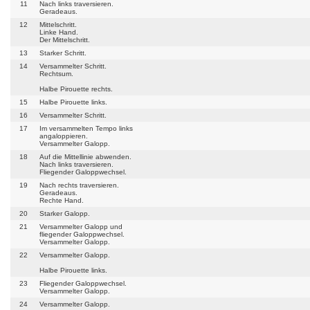
11
Nach links traversieren.
Geradeaus.
12
Mittelschritt.
Linke Hand.
Der Mittelschritt.
13
Starker Schritt.
14
Versammelter Schritt.
Rechtsum.
Halbe Pirouette rechts.
15
Halbe Pirouette links.
16
Versammelter Schritt.
17
Im versammelten Tempo links
angaloppieren.
Versammelter Galopp.
18
Auf die Mittellinie abwenden.
Nach links traversieren.
Fliegender Galoppwechsel.
19
Nach rechts traversieren.
Geradeaus.
Rechte Hand.
20
Starker Galopp.
21
Versammelter Galopp und
fliegender Galoppwechsel.
Versammelter Galopp.
22
Versammelter Galopp.
Halbe Pirouette links.
23
Fliegender Galoppwechsel.
Versammelter Galopp.
24
Versammelter Galopp.