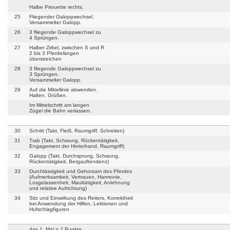
Halbe Pirouette rechts.
25
Fliegender Galoppwechsel.
Versammelter Galopp.
26
3 fliegende Galoppwechsel zu
4 Sprüngen.
27
Halber Zirkel, zwischen S und R
2 bis 3 Pferdelängen
überstreichen
28
3 fliegende Galoppwechsel zu
3 Sprüngen.
Versammelter Galopp.
29
Auf die Mittellinie abwenden.
Halten. Grüßen.
Im Mittelschritt am langen
Zügel die Bahn verlassen.
30
Schritt (Takt, Fleiß, Raumgriff, Schreiten)
31
Trab (Takt, Schwung, Rückentätigkeit,
Engagement der Hinterhand, Raumgriff)
32
Galopp (Takt, Durchsprung, Schwung,
Rückentätigkeit, Bergauftendenz)
33
Durchlässigkeit und Gehorsam des Pferdes
(Aufmerksamkeit, Vertrauen, Harmonie,
Losgelassenheit, Maultätigkeit, Anlehnung
und relative Aufrichtung)
34
Sitz und Einwirkung des Reiters, Korrektheit
bei Anwendung der Hilfen, Lektionen und
Hufschlagfiguren
das 1. Mal = 2 Punkte