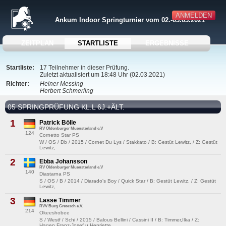
ANMELDEN
Ankum Indoor Springturnier vom 02.-03.03.2021
ZEITPLAN
STARTLISTE
ERGEBNISSE
Startliste:
17 Teilnehmer in dieser Prüfung.
Zuletzt aktualisiert um 18:48 Uhr (02.03.2021)
Richter:
Heiner Messing
Herbert Schmerling
05 SPRINGPRÜFUNG KL.L 6J.+ÄLT.
1
Patrick Bölle
RV Oldenburger Muensterland e.V
124
Cornetto Star PS
W / OS / Db / 2015 / Cornet Du Lys / Stakkato / B: Gestüt Lewitz, / Z: Gestüt
Lewitz,
2
Ebba Johansson
RV Oldenburger Muensterland e.V
140
Diastarna PS
S / OS / B / 2014 / Diarado's Boy / Quick Star / B: Gestüt Lewitz, / Z: Gestüt
Lewitz,
3
Lasse Timmer
RVV Burg Gretesch e.V.
214
Okeeshobee
S / Westf / Schi / 2015 / Balous Bellini / Cassini II / B: Timmer,Ilka / Z:
Hagen,Franz-Josef u.Henriette