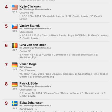
4
Kylie Clarkson
RV Oldenburger Muensterland e.V
044
Celancio PS
H / OS / Db / 2014 / Centadel / Lancer III / B: Gestüt Lewitz, / Z: Gestüt
Lewitz,
5
Vaclav Stanek
RV Oldenburger Muensterland e.V
050
Chaccandro
H / OS / B / 2012 / Chacco-Blue / Sandro Boy / 106DP84 / B: Gestüt Lewitz, /
Z: Gestüt Lewitz,
6
Gina van den Dries
RV Oldenburger Muensterland e.V
027
Carlina 38
S / Holst / B / 2011 / Carrico / Carmarque / B: Gestüt Süderrade, / Z:
Aholainen,Erja
7
Vivien Bögel
RUFV Merzen
145
Don Carenzo
W / Hann / Db / 2015 / Don Diarado / Carenzo / B: Sportpferde Rene Tebbel
GmbH, / Z: Stümpel,Wolfgang
8
Patrick Bölle
RV Oldenburger Muensterland e.V
266
Chaccolon PS
S / Hann / B / 2014 / Chacco-Blue / Balou du Rouet / B: Gestüt Lewitz, / Z:
Gestüt Lewitz,
9
Ebba Johansson
RV Oldenburger Muensterland e.V
171
Kandrovaro PS