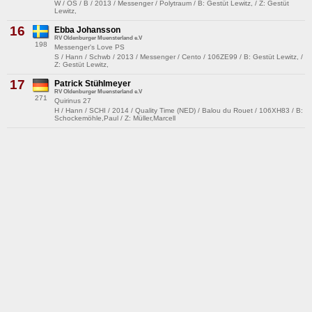
W / OS / B / 2013 / Messenger / Polytraum / B: Gestüt Lewitz, / Z: Gestüt
Lewitz,
16
Ebba Johansson
RV Oldenburger Muensterland e.V
198
Messenger's Love PS
S / Hann / Schwb / 2013 / Messenger / Cento / 106ZE99 / B: Gestüt Lewitz, /
Z: Gestüt Lewitz,
17
Patrick Stühlmeyer
RV Oldenburger Muensterland e.V
271
Quirinus 27
H / Hann / SCHI / 2014 / Quality Time (NED) / Balou du Rouet / 106XH83 / B:
Schockemöhle,Paul / Z: Müller,Marcell