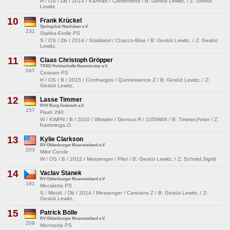
H / OS / Db / 2014 / Kannan / Contendros / B: Gestüt Lewitz, / Z: Gestüt
Lewitz,
10
Frank Krückel
Springclub Neuhäsen e.V.
231
Stakka-Etoile PS
S / OS / Db / 2014 / Stakkatol / Chacco-Blue / B: Gestüt Lewitz, / Z: Gestüt
Lewitz,
11
Claas Christoph Gröpper
TRSG Holstenhalle Neumünster e.V.
047
Cessaro PS
H / OS / B / 2015 / Conthargos / Quintessence Z / B: Gestüt Lewitz, / Z:
Gestüt Lewitz,
12
Lasse Timmer
RVV Burg Gretesch e.V.
157
Flash 290
W / KWPN / B / 2010 / Whistler / Germus R / 105IW06 / B: Timmer,Peter / Z:
Kamminga,O.
13
Kylie Clarkson
RV Oldenburger Muensterland e.V
203
Milot Conde
W / OS / B / 2012 / Messenger / Pilot / B: Gestüt Lewitz, / Z: Schmid,Sigrid
14
Vaclav Stanek
RV Oldenburger Muensterland e.V
191
Mecaletta PS
S / Meckl. / Db / 2014 / Messenger / Caretano Z / B: Gestüt Lewitz, / Z:
Gestüt Lewitz,
15
Patrick Bölle
RV Oldenburger Muensterland e.V
209
Monopoly PS