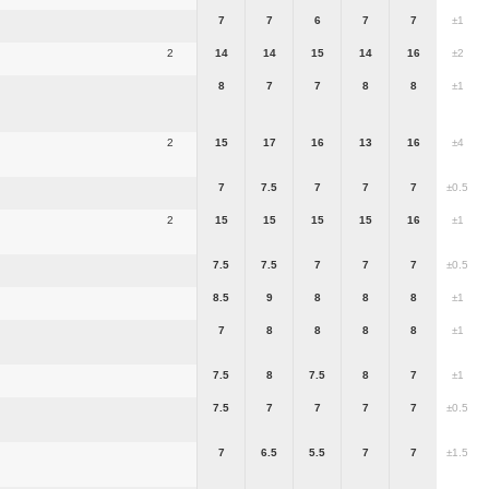
7
7
6
7
7
±1
2
14
14
15
14
16
±2
8
7
7
8
8
±1
2
15
17
16
13
16
±4
7
7.5
7
7
7
±0.5
2
15
15
15
15
16
±1
7.5
7.5
7
7
7
±0.5
8.5
9
8
8
8
±1
7
8
8
8
8
±1
7.5
8
7.5
8
7
±1
7.5
7
7
7
7
±0.5
7
6.5
5.5
7
7
±1.5