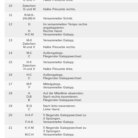
10
Zwischen
G und M
Halbe Pirouette rechts.
11
R-M-G-
(H)-(M)-G
Versammelter Schritt.
12
G
Im versammelten Tempo rechts
angaloppieren.
H
Rechte Hand.
H-C-M
Versammelter Galopp.
13
M-X
Versammelter Galopp.
Zwischen
M und X
Halbe Pirouette rechts.
14
M-C
Außengalopp.
C
Fliegender Galoppwechsel.
15
H-X
Versammelter Galopp.
Zwischen
H und X
Halbe Pirouette links.
16
H-C
Außengalopp.
C
Fliegender Galoppwechsel.
17
M-F
Mittelgalopp.
F
Versammelter Galopp.
18
A
Auf die Mittellinie abwenden.
D-B
Nach rechts traversieren.
B
Fliegender Galoppwechsel.
19
B-G
Nach links traversieren.
C
Linke Hand.
20
H-X-F
5 fliegende Galoppwechsel zu
4 Sprüngen.
F-A-K
Versammelter Galopp.
21
K-X-M
5 fliegende Galoppwechsel zu
3 Sprüngen.
M-C-H
Versammelter Galopp.