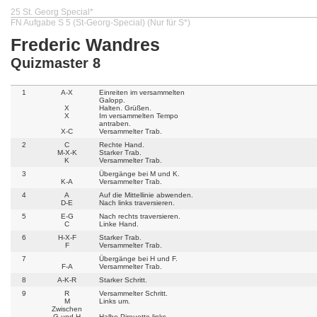
25 St. Georg Special*
FN Aufgabe S 5 (St-Georg-Special) (Nur für S*)
Frederic Wandres
Quizmaster 8
1
A-X
Einreiten im versammelten
Galopp.
X
Halten. Grüßen.
X
Im versammelten Tempo
antraben.
X-C
Versammelter Trab.
2
C
Rechte Hand.
M-X-K
Starker Trab.
K
Versammelter Trab.
3
Übergänge bei M und K.
K-A
Versammelter Trab.
4
A
Auf die Mittellinie abwenden.
D-E
Nach links traversieren.
5
E-G
Nach rechts traversieren.
C
Linke Hand.
6
H-X-F
Starker Trab.
F
Versammelter Trab.
7
Übergänge bei H und F.
F-A
Versammelter Trab.
8
A-K-R
Starker Schritt.
9
R
Versammelter Schritt.
M
Links um.
Zwischen
G und H
Halbe Pirouette links.