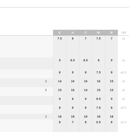
E
H
C
M
B
Diff
7.5
8
7
7.5
7
±1
9
8.5
8.5
8
9
±1
8
8
8
7.5
8
±0.5
2
14
16
16
16
15
±2
2
15
16
14
15
15
±2
9
8
9
8.5
9
±1
8
8
8
7.5
8
±0.5
2
18
18
18
18
18
8
7
8
6.5
8
±1.5