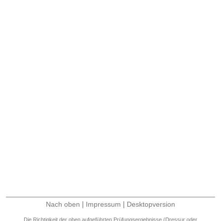
|
|
Nach oben
Impressum
Desktopversion
Die Richtigkeit der oben aufgeführten Prüfungsergebnisse (Dressur oder