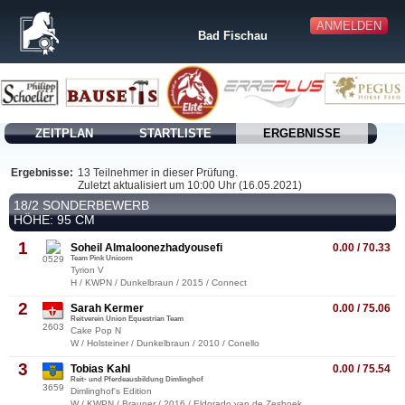
ANMELDEN
Bad Fischau
ZEITPLAN
STARTLISTE
ERGEBNISSE
Ergebnisse:
13 Teilnehmer in dieser Prüfung.
Zuletzt aktualisiert um 10:00 Uhr (16.05.2021)
18/2 SONDERBEWERB
HÖHE: 95 CM
1
Soheil Almaloonezhadyousefi
0.00 / 70.33
0529
Team Pink Unicorn
Tyrion V
H / KWPN / Dunkelbraun / 2015 / Connect
2
Sarah Kermer
0.00 / 75.06
Reitverein Union Equestrian Team
2603
Cake Pop N
W / Holsteiner / Dunkelbraun / 2010 / Conello
3
Tobias Kahl
0.00 / 75.54
Reit- und Pferdeausbildung Dimlinghof
3659
Dimlinghof's Edition
W / KWPN / Brauner / 2016 / Eldorado van de Zeshoek