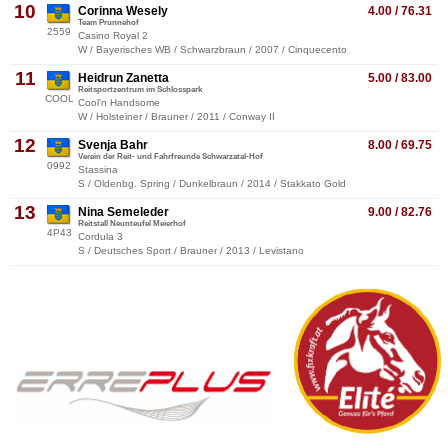
10
Corinna Wesely
4.00 / 76.31
Team Prunnehof
2559
Casino Royal 2
W / Bayerisches WB / Schwarzbraun / 2007 / Cinquecento
11
Heidrun Zanetta
5.00 / 83.00
Reitsportzentrum im Schlosspark
COOL
Cool'n Handsome
W / Holsteiner / Brauner / 2011 / Conway II
12
Svenja Bahr
8.00 / 69.75
Verein der Reit- und Fahrfreunde Schwarzatal-Hof
0992
Stassina
S / Oldenbg. Spring / Dunkelbraun / 2014 / Stakkato Gold
13
Nina Semeleder
9.00 / 82.76
Reitstall Neunteufel Meierhof
4P43
Cordula 3
S / Deutsches Sport / Brauner / 2013 / Levistano