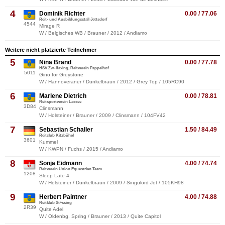
4
Dominik Richter
0.00 / 77.06
Reit- und Ausbildungsstall Jettsdorf
4544
Mirage R
W / Belgisches WB / Brauner / 2012 / Andiamo
Weitere nicht platzierte Teilnehmer
5
Nina Brand
0.00 / 77.78
HSV Zw÷lfaxing, Reitverein Pappelhof
5011
Gino for Greystone
W / Hannoveraner / Dunkelbraun / 2012 / Grey Top / 105RC90
6
Marlene Dietrich
0.00 / 78.81
Reitsportverein Lassee
3D84
Clinsmann
W / Holsteiner / Brauner / 2009 / Clinsmann / 104FV42
7
Sebastian Schaller
1.50 / 84.49
Reitclub Kitzbühel
3601
Kummel
W / KWPN / Fuchs / 2015 / Andiamo
8
Sonja Eidmann
4.00 / 74.74
Reitverein Union Equestrian Team
1208
Sleep Late 4
W / Holsteiner / Dunkelbraun / 2009 / Singulord Jot / 105KH98
9
Herbert Paintner
4.00 / 74.88
Reitklub St÷ssing
2R39
Quite Adel
W / Oldenbg. Spring / Brauner / 2013 / Quite Capitol