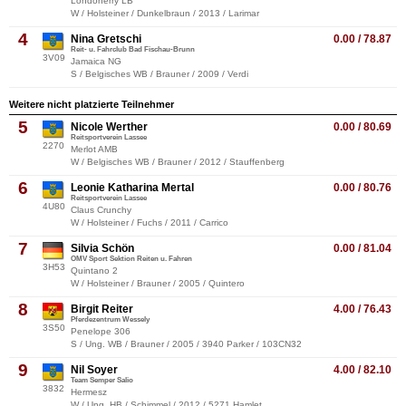
Londonerry LB
W / Holsteiner / Dunkelbraun / 2013 / Larimar
4
Nina Gretschi
0.00 / 78.87
Reit- u. Fahrclub Bad Fischau-Brunn
3V09
Jamaica NG
S / Belgisches WB / Brauner / 2009 / Verdi
Weitere nicht platzierte Teilnehmer
5
Nicole Werther
0.00 / 80.69
Reitsportverein Lassee
2270
Merlot AMB
W / Belgisches WB / Brauner / 2012 / Stauffenberg
6
Leonie Katharina Mertal
0.00 / 80.76
Reitsportverein Lassee
4U80
Claus Crunchy
W / Holsteiner / Fuchs / 2011 / Carrico
7
Silvia Schön
0.00 / 81.04
OMV Sport Sektion Reiten u. Fahren
3H53
Quintano 2
W / Holsteiner / Brauner / 2005 / Quintero
8
Birgit Reiter
4.00 / 76.43
Pferdezentrum Wessely
3S50
Penelope 306
S / Ung. WB / Brauner / 2005 / 3940 Parker / 103CN32
9
Nil Soyer
4.00 / 82.10
Team Semper Salio
3832
Hermesz
W / Ung. HB / Schimmel / 2012 / 5271 Hamlet