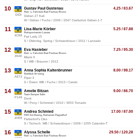
10
Gustav Paul Gustenau
4.25 / 83.67
Reit- u. Fahrclub Bad Fischau-Brunn
GIDI
Gidran 27 Kali
W / Gidran / Fuchs / 2006 / 2047 Cselszövö Gidran-1-7
11
Lisa-Marie Körber
5.25 / 87.88
Reitsportverein Lassee
4C69
Fair Lady 15
S / Oldenbg. Spring / Schwarzbraun / 2011 / Lanzado
12
Eva Hasieber
7.25 / 95.30
Reit- u. Fahrclub Bad Fischau-Brunn
3648
Miami X
S / WB / Brauner / 2012
13
Anna Sophia Kaltenbrunner
8.00 / 98.17
Reitklub St÷ssing
A873
Piper 3
S / Österr. WB / Fuchs / 2013 / Catoki
14
Amelie Bitzan
9.00 / 86.70
Team Semper Salio
P149
Donit
W / Pony / Schimmel / 2010 / 3653 Tornado
15
Andrea Schmied
17.00 / 87.00
HSV Zw÷lfaxing, Reitverein Pappelhof
4H09
Färberhof's Cleo
S / Tschech. WB / Schwarzbraun / 2008 / 1055 Calandro-T
16
Alyssa Schelle
29.50 / 120.28
Reit- u. Fahrclub Bad Fischau-Brunn