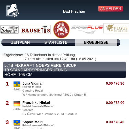
ANMELDEN
Bad Fischau
ZEITPLAN
STARTLISTE
ERGEBNISSE
Ergebnisse:
16 Teilnehmer in dieser Prüfung.
Zuletzt aktualisiert um 12:49 Uhr (16.05.2021)
5.TB FIXKRAFT NOEPS VEREINSCUP
19 STANDARDSPRINGPRÜFUNG
HÖHE: 105 CM
1
Julia Vidmar
0.00 / 76.30
Reitklub St÷ssing
4A01
Campino Royal
W / Hannoveraner / Schimmel / 2010 / Clinton II
2
Franziska Hinkel
0.00 / 78.00
Reitstall Neunteufel Meierhof
A681
Caliente
S / Österr. WB / Brauner / 2013 / Canturo
3
Sophie Meißl
0.00 / 78.40
Reitstall Neunteufel Meierhof
1K41