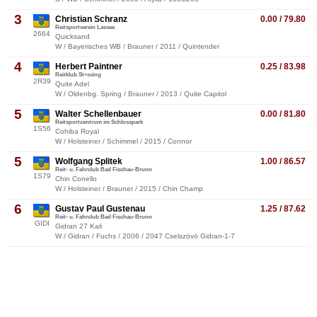
3
Christian Schranz
0.00 / 79.80
Reitsportverein Lassee
2664
Quicksand
W / Bayerisches WB / Brauner / 2011 / Quintender
4
Herbert Paintner
0.25 / 83.98
Reitklub St÷ssing
2R39
Quite Adel
W / Oldenbg. Spring / Brauner / 2013 / Quite Capitol
5
Walter Schellenbauer
0.00 / 81.80
Reitsportzentrum im Schlosspark
1S56
Cohiba Royal
W / Holsteiner / Schimmel / 2015 / Connor
5
Wolfgang Splitek
1.00 / 86.57
Reit- u. Fahrclub Bad Fischau-Brunn
1S79
Chin Conello
W / Holsteiner / Brauner / 2015 / Chin Champ
6
Gustav Paul Gustenau
1.25 / 87.62
Reit- u. Fahrclub Bad Fischau-Brunn
GIDI
Gidran 27 Kali
W / Gidran / Fuchs / 2006 / 2047 Cselszövö Gidran-1-7