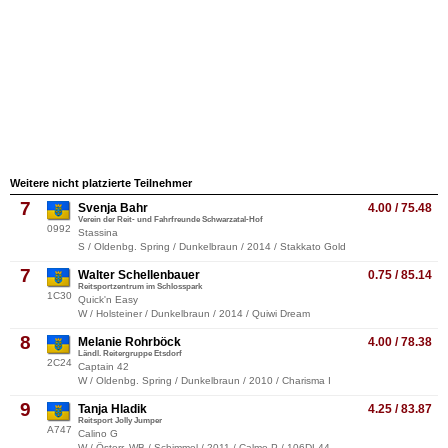
Weitere nicht platzierte Teilnehmer
7
Svenja Bahr
4.00 / 75.48
Verein der Reit- und Fahrfreunde Schwarzatal-Hof
0992
Stassina
S / Oldenbg. Spring / Dunkelbraun / 2014 / Stakkato Gold
7
Walter Schellenbauer
0.75 / 85.14
Reitsportzentrum im Schlosspark
1C30
Quick'n Easy
W / Holsteiner / Dunkelbraun / 2014 / Quiwi Dream
8
Melanie Rohrböck
4.00 / 78.38
Ländl. Reitergruppe Etsdorf
2C24
Captain 42
W / Oldenbg. Spring / Dunkelbraun / 2010 / Charisma I
9
Tanja Hladik
4.25 / 83.87
Reitsport Jolly Jumper
A747
Calino G
W / Österr. WB / Schimmel / 2011 / Calme P / 106DL44