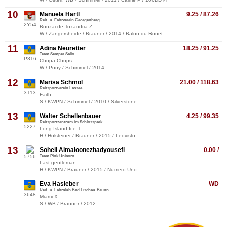
10
Manuela Hartl
9.25 / 87.26
Reit- u. Fahrverein Georgenberg
2Y54
Bonzai de Toxandria Z
W / Zangersheide / Brauner / 2014 / Balou du Rouet
11
Adina Neuretter
18.25 / 91.25
Team Semper Salio
P316
Chupa Chups
W / Pony / Schimmel / 2014
12
Marisa Schmol
21.00 / 118.63
Reitsportverein Lassee
3T13
Faith
S / KWPN / Schimmel / 2010 / Silverstone
13
Walter Schellenbauer
4.25 / 99.35
Reitsportzentrum im Schlosspark
5227
Long Island Ice T
H / Holsteiner / Brauner / 2015 / Leovisto
13
Soheil Almaloonezhadyousefi
0.00 /
5756
Team Pink Unicorn
Last gentleman
H / KWPN / Brauner / 2015 / Numero Uno
Eva Hasieber
WD
Reit- u. Fahrclub Bad Fischau-Brunn
3648
Miami X
S / WB / Brauner / 2012