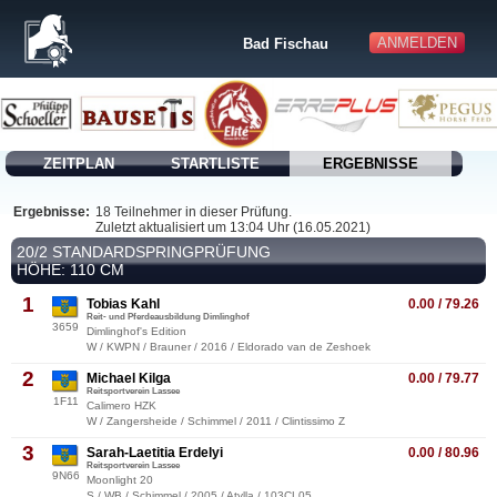
ANMELDEN
Bad Fischau
ZEITPLAN
STARTLISTE
ERGEBNISSE
Ergebnisse:
18 Teilnehmer in dieser Prüfung.
Zuletzt aktualisiert um 13:04 Uhr (16.05.2021)
20/2 STANDARDSPRINGPRÜFUNG
HÖHE: 110 CM
1
Tobias Kahl
0.00 / 79.26
Reit- und Pferdeausbildung Dimlinghof
3659
Dimlinghof's Edition
W / KWPN / Brauner / 2016 / Eldorado van de Zeshoek
2
Michael Kilga
0.00 / 79.77
Reitsportverein Lassee
1F11
Calimero HZK
W / Zangersheide / Schimmel / 2011 / Clintissimo Z
3
Sarah-Laetitia Erdelyi
0.00 / 80.96
Reitsportverein Lassee
9N66
Moonlight 20
S / WB / Schimmel / 2005 / Atylla / 103CL05